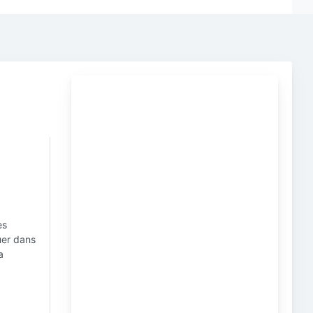
es
uer dans
a