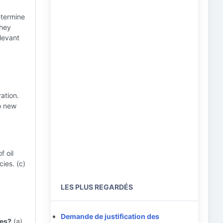
termine
They
elevant
ration.
to new
f oil
ies. (c)
LES PLUS REGARDÉS
Demande de justification des
ies?
(a)