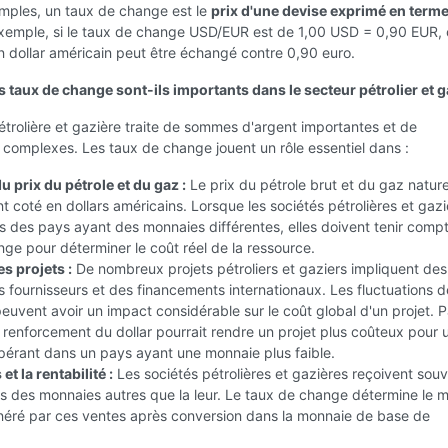
imples, un taux de change est le
prix d'une devise exprimé en term
exemple, si le taux de change USD/EUR est de 1,00 USD = 0,90 EUR, 
un dollar américain peut être échangé contre 0,90 euro.
 taux de change sont-ils importants dans le secteur pétrolier et g
pétrolière et gazière traite de sommes d'argent importantes et de
 complexes. Les taux de change jouent un rôle essentiel dans :
du prix du pétrole et du gaz :
Le prix du pétrole brut et du gaz nature
 coté en dollars américains. Lorsque les sociétés pétrolières et gazi
 des pays ayant des monnaies différentes, elles doivent tenir comp
ge pour déterminer le coût réel de la ressource.
s projets :
De nombreux projets pétroliers et gaziers impliquent des
s fournisseurs et des financements internationaux. Les fluctuations 
uvent avoir un impact considérable sur le coût global d'un projet. P
renforcement du dollar pourrait rendre un projet plus coûteux pour 
pérant dans un pays ayant une monnaie plus faible.
et la rentabilité :
Les sociétés pétrolières et gazières reçoivent sou
s des monnaies autres que la leur. Le taux de change détermine le 
énéré par ces ventes après conversion dans la monnaie de base de