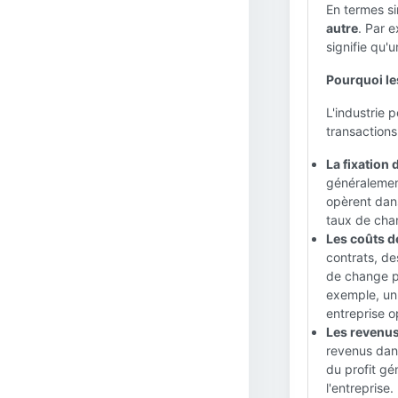
En termes s
autre
. Par 
signifie qu'
Pourquoi les
L'industrie 
transactions
La fixation 
généralement
opèrent dans
taux de chan
Les coûts de
contrats, de
de change pe
exemple, un 
entreprise o
Les revenus 
revenus dan
du profit g
l'entreprise.