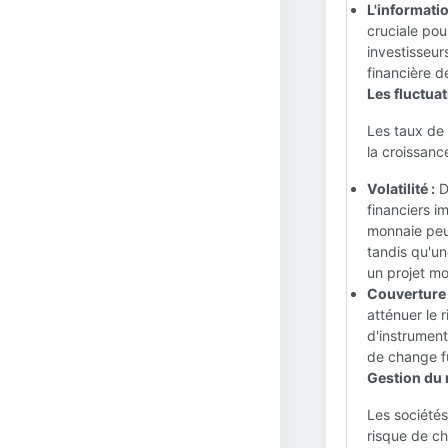
L'informatio
cruciale pour
investisseur
financière de
Les fluctuat
Les taux de 
la croissanc
Volatilité :
D
financiers i
monnaie peu
tandis qu'un
un projet mo
Couverture 
atténuer le r
d'instrument
de change fu
Gestion du 
Les sociétés
risque de c