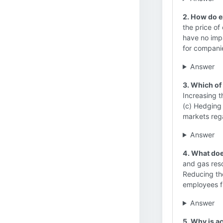
2. How do e
the price of
have no impa
for companie
Answer
3. Which of 
Increasing th
(c) Hedging 
markets rega
Answer
4. What doe
and gas reso
Reducing th
employees fr
Answer
5. Why is a