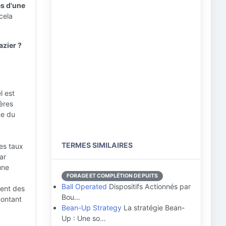
es d'une
cela
azier ?
l est
ères
te du
TERMES SIMILAIRES
des taux
ar
une
FORAGE ET COMPLÉTION DE PUITS
Ball Operated
Dispositifs Actionnés par
vent des
Bou…
montant
Bean-Up Strategy
La stratégie Bean-
Up : Une so…