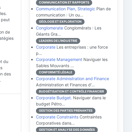
COMMUNICATION ET RAPPORTS
s
Communication Plan, Strategic
Plan de
les.
communication : Un ou…
s peut
GÉOLOGIE ET EXPLORATION
Conglomerate
Conglomérats : Les
on de
Géants Gra…
ratégies
LEADERS DE L'INDUSTRIE
Corporate
Les entreprises : une force
p…
Corporate Management
Naviguer les
et du
Sables Mouvants …
es
CONFORMITÉ LÉGALE
on des
Corporate Administration and Finance
.
Administration et Finances d'…
BUDGÉTISATION ET CONTRÔLE FINANCIER
Corporate Budget.
Naviguer dans le
budget Pétro…
GESTION DES PARTIES PRENANTES
Corporate Constraints
Contraintes
Corporatives dans…
GESTION ET ANALYSE DES DONNÉES