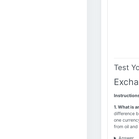
Test Y
Excha
Instruction
1. What is 
difference b
one currenc
from oil and
Answer