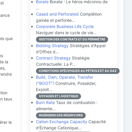
Borate
Borate : Le héros méconnu de
st
…
Cased and Perforated
Complétion
mance
gainée et perforée…
Corporate Business Life Cycle
Naviguer dans le cycle de vie…
els que
GESTION DES CONTRATS ET DU PÉRIMÈTRE
Bidding Strategy
Stratégies d'Appel
d'Offres d…
es
Contract Strategy
Stratégie
de la
Contractuelle: La P…
es,
CONDITIONS SPÉCIFIQUES AU PÉTROLE ET AU GAZ
 rendre
Build, Own, Operate, Transfer
("BOOT")
Construire, Posséder,
Exploit…
ation
VOYAGES ET LOGISTIQUE
un taux
Burn Rate
Taux de combustion :
alimente…
INGÉNIERIE DES RÉSERVOIRS
Cation Exchange Capacity
Capacité
érer le
d'Échange Cationique…