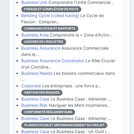
Business Unit
Comprendre l'Unité Commercial…
FORAGE ET COMPLÉTION DE PUITS
Bending Cycle (coiled tubing)
Le Cycle de
Flexion : Compren…
COMMUNICATION ET RAPPORTS
Business Area
Comprendre la « Zone d'Activi…
LEADERS DE L'INDUSTRIE
Business Assurance
Assurance Commerciale
dans le…
Business Assurance Coordinator
Le Rôle Crucial
d'un Coordina…
Business Needs
Les besoins commerciaux dans
…
Corporate
Les entreprises : une force p…
GESTION DES RISQUES
Business Case
Le Business Case : Alimenter …
Business Risk
Naviguer les Mers Incertaines…
CONFORMITÉ RÉGLEMENTAIRE
Business Case
Le Business Case : Alimenter …
PLANIFICATION ET ORDONNANCEMENT DU PROJET
Business Case
Le Business Case : Un Outil I…