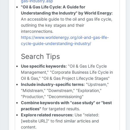
gas-industry.asp
"Oil & Gas Life Cycle: A Guide for
Understanding the Industry" by World Energy:
An accessible guide to the oil and gas life cycle,
outlining the key stages and their
interconnections.
https://www.worldenergy.org/oil-and-gas-life-
cycle-guide-understanding-industry/
Search Tips
Use specific keywords:
"Oil & Gas Life Cycle
Management," "Corporate Business Life Cycle in
Oil & Gas," "Oil & Gas Project Lifecycle Stages"
Include industry-specific terms:
"Upstream,"
"Midstream," "Downstream," "Exploration,"
"Production," "Decommissioning"
Combine keywords with "case study" or "best
practices"
for targeted results.
Explore related resources:
Use "related:
[website URL]" to find similar articles and
content.