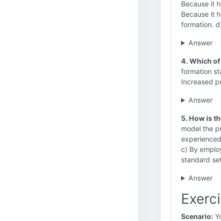
Because it h
Because it h
formation. d
Answer
4. Which of
formation st
Increased p
Answer
5. How is t
model the pr
experienced 
c) By employ
standard set
Answer
Exerci
Scenario:
Yo