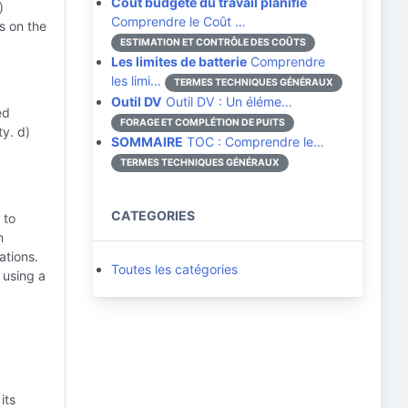
Coût budgété du travail planifié
)
Comprendre le Coût …
s on the
ESTIMATION ET CONTRÔLE DES COÛTS
Les limites de batterie
Comprendre
les limi…
TERMES TECHNIQUES GÉNÉRAUX
Outil DV
Outil DV : Un éléme…
ed
FORAGE ET COMPLÉTION DE PUITS
ty. d)
SOMMAIRE
TOC : Comprendre le…
TERMES TECHNIQUES GÉNÉRAUX
CATEGORIES
 to
n
ations.
Toutes les catégories
 using a
its