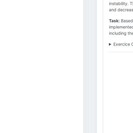
instability.
and decreas
Task:
Based 
implemented 
including th
Exercice 