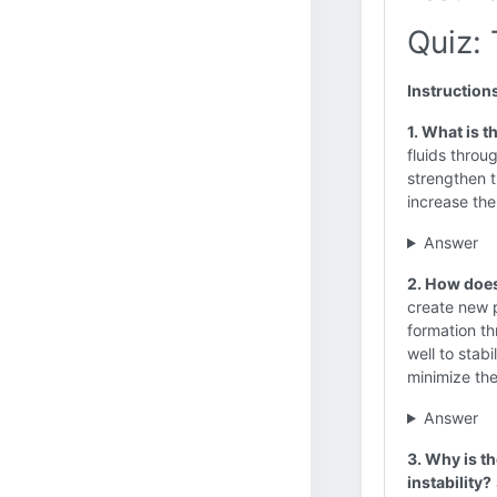
Quiz:
Instruction
1. What is 
fluids throu
strengthen t
increase the
Answer
2. How does
create new p
formation th
well to stab
minimize the
Answer
3. Why is th
instability?