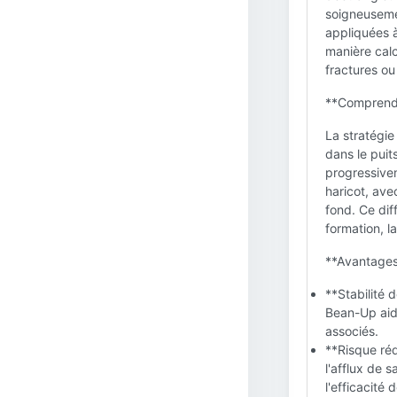
soigneusemen
appliquées à
manière calc
fractures ou
**Comprendr
La stratégie
dans le puit
progressivem
haricot, ave
fond. Ce dif
formation, l
**Avantages 
**Stabilité 
Bean-Up aide
associés.
**Risque réd
l'afflux de 
l'efficacité 