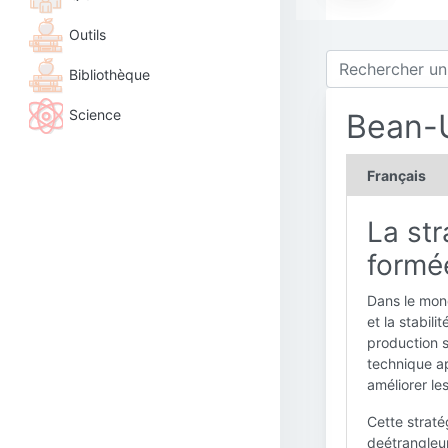
Outils
Bibliothèque
Science
Bean-
Français
La str
formé
Dans le mond
et la stabil
production 
technique ap
améliorer le
Cette strat
deétrangleur