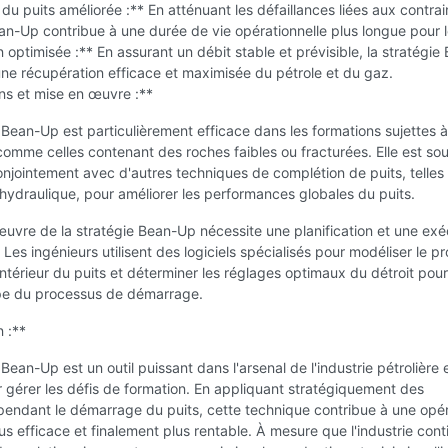
du puits améliorée :** En atténuant les défaillances liées aux contrain
an-Up contribue à une durée de vie opérationnelle plus longue pour l
 optimisée :** En assurant un débit stable et prévisible, la stratégie
ne récupération efficace et maximisée du pétrole et du gaz.
ns et mise en œuvre :**
 Bean-Up est particulièrement efficace dans les formations sujettes à
é, comme celles contenant des roches faibles ou fracturées. Elle est so
jointement avec d'autres techniques de complétion de puits, telles 
 hydraulique, pour améliorer les performances globales du puits.
uvre de la stratégie Bean-Up nécessite une planification et une exé
Les ingénieurs utilisent des logiciels spécialisés pour modéliser le pro
'intérieur du puits et déterminer les réglages optimaux du détroit pour
e du processus de démarrage.
 :**
 Bean-Up est un outil puissant dans l'arsenal de l'industrie pétrolière 
 gérer les défis de formation. En appliquant stratégiquement des
pendant le démarrage du puits, cette technique contribue à une opé
lus efficace et finalement plus rentable. À mesure que l'industrie con