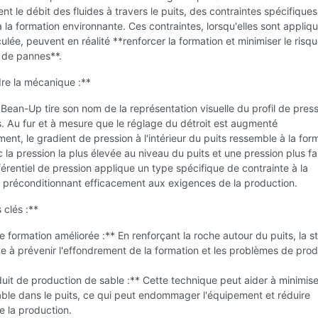
t le débit des fluides à travers le puits, des contraintes spécifiques
 la formation environnante. Ces contraintes, lorsqu'elles sont appliq
ulée, peuvent en réalité **renforcer la formation et minimiser le risq
 de pannes**.
e la mécanique :**
 Bean-Up tire son nom de la représentation visuelle du profil de pres
s. Au fur et à mesure que le réglage du détroit est augmenté
ent, le gradient de pression à l'intérieur du puits ressemble à la for
c la pression la plus élevée au niveau du puits et une pression plus fa
férentiel de pression applique un type spécifique de contrainte à la
a préconditionnant efficacement aux exigences de la production.
clés :**
de formation améliorée :** En renforçant la roche autour du puits, la s
 à prévenir l'effondrement de la formation et les problèmes de prod
uit de production de sable :** Cette technique peut aider à minimise
sable dans le puits, ce qui peut endommager l'équipement et réduire
de la production.