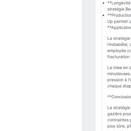
**Longévité 
stratégie Be
**Production
Up permet u
**Applicatio
La stratégie
l'instabilit
employée con
fracturation
La mise en œ
minutieuses. 
pression à l
chaque étap
**Conclusion
La stratégie
gazière pour
contraintes 
plus sûre, p