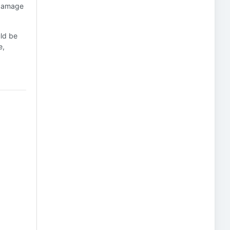
 damage
ld be
e,