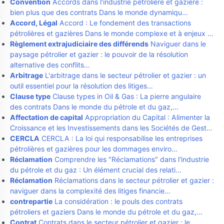
Convention
Accords dans l'industrie pétrolière et gazière :
bien plus que des contrats Dans le monde dynamiqu…
Accord, Légal
Accord : Le fondement des transactions
pétrolières et gazières Dans le monde complexe et à enjeux …
Règlement extrajudiciaire des différends
Naviguer dans le
paysage pétrolier et gazier : le pouvoir de la résolution
alternative des conflits…
Arbitrage
L'arbitrage dans le secteur pétrolier et gazier : un
outil essentiel pour la résolution des litiges…
Clause type
Clause types in Oil & Gas : La pierre angulaire
des contrats Dans le monde du pétrole et du gaz,…
Affectation de capital
Appropriation du Capital : Alimenter la
Croissance et les Investissements dans les Sociétés de Gest…
CERCLA
CERCLA : La loi qui responsabilise les entreprises
pétrolières et gazières pour les dommages enviro…
Réclamation
Comprendre les "Réclamations" dans l'industrie
du pétrole et du gaz : Un élément crucial des relati…
Réclamation
Réclamations dans le secteur pétrolier et gazier :
naviguer dans la complexité des litiges financie…
contrepartie
La considération : le pouls des contrats
pétroliers et gaziers Dans le monde du pétrole et du gaz,…
Contrat
Contrats dans le secteur pétrolier et gazier : le