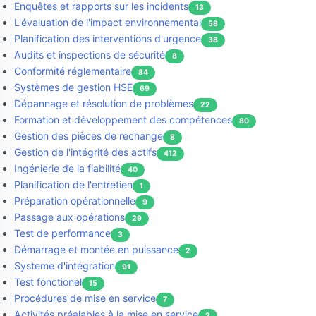
Enquêtes et rapports sur les incidents
13
L'évaluation de l'impact environnemental
58
Planification des interventions d'urgence
38
Audits et inspections de sécurité
8
Conformité réglementaire
84
Systèmes de gestion HSE
69
Dépannage et résolution de problèmes
22
Formation et développement des compétences
80
Gestion des pièces de rechange
8
Gestion de l'intégrité des actifs
412
Ingénierie de la fiabilité
40
Planification de l'entretien
1
Préparation opérationnelle
9
Passage aux opérations
29
Test de performance
3
Démarrage et montée en puissance
2
Systeme d'intégration
91
Test fonctionel
15
Procédures de mise en service
7
Activités préalables à la mise en service
2