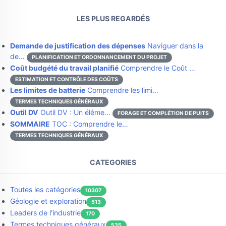
LES PLUS REGARDÉS
Demande de justification des dépenses
Naviguer dans la
de…
PLANIFICATION ET ORDONNANCEMENT DU PROJET
Coût budgété du travail planifié
Comprendre le Coût …
ESTIMATION ET CONTRÔLE DES COÛTS
Les limites de batterie
Comprendre les limi…
TERMES TECHNIQUES GÉNÉRAUX
Outil DV
Outil DV : Un éléme…
FORAGE ET COMPLÉTION DE PUITS
SOMMAIRE
TOC : Comprendre le…
TERMES TECHNIQUES GÉNÉRAUX
CATEGORIES
Toutes les catégories
10307
Géologie et exploration
513
Leaders de l'industrie
170
Termes techniques généraux
535