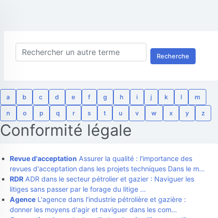
Recherche
a
b
c
d
e
f
g
h
i
j
k
l
m
n
o
p
q
r
s
t
u
v
w
x
y
z
Conformité légale
Revue d'acceptation
Assurer la qualité : l'importance des
revues d'acceptation dans les projets techniques Dans le m…
RDR
ADR dans le secteur pétrolier et gazier : Naviguer les
litiges sans passer par le forage du litige …
Agence
L'agence dans l'industrie pétrolière et gazière :
donner les moyens d'agir et naviguer dans les com…