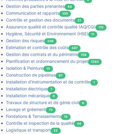
Gestion des parties prenantes
84
Communication et rapports
100
Contrôle et gestion des documents
21
Assurance qualité et contrôle qualité (AQ/CQ)
115
Hygiène, Sécurité et Environnement (HSE)
11
Gestion des risques
206
Estimation et contrôle des coûts
347
Gestion des contrats et du périmètre
158
Planification et ordonnancement du projet
1263
Isolation & Peinture
10
Construction de pipelines
97
Installation d'instrumentation et de contrôle
1
Installation électrique
7
Installation mécanique
0
Travaux de structure et de génie civil
6
Levage et gréement
73
Fondations & Terrassements
15
Contrôle et inspection de la qualité
44
Logistique et transport
22