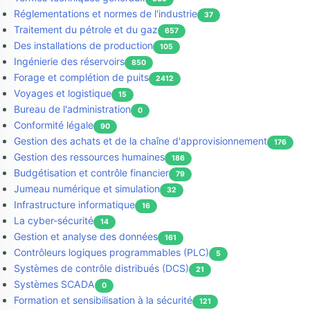
Réglementations et normes de l'industrie
37
Traitement du pétrole et du gaz
657
Des installations de production
105
Ingénierie des réservoirs
850
Forage et complétion de puits
2412
Voyages et logistique
15
Bureau de l'administration
0
Conformité légale
90
Gestion des achats et de la chaîne d'approvisionnement
176
Gestion des ressources humaines
186
Budgétisation et contrôle financier
79
Jumeau numérique et simulation
32
Infrastructure informatique
16
La cyber-sécurité
14
Gestion et analyse des données
161
Contrôleurs logiques programmables (PLC)
5
Systèmes de contrôle distribués (DCS)
21
Systèmes SCADA
0
Formation et sensibilisation à la sécurité
121