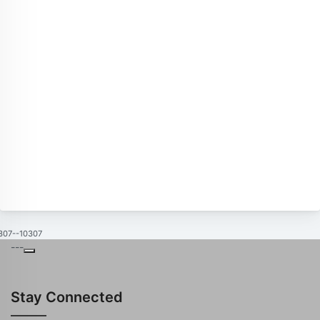
307--10307
---
Stay Connected