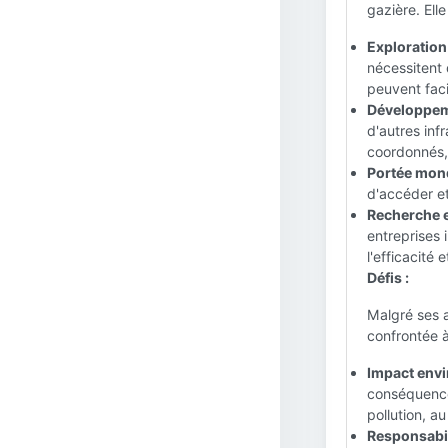
gazière. Elle 
Exploration
nécessitent 
peuvent faci
Développeme
d'autres inf
coordonnés, 
Portée mond
d'accéder e
Recherche e
entreprises 
l'efficacité 
Défis :
Malgré ses a
confrontée à
Impact envi
conséquence
pollution, a
Responsabili