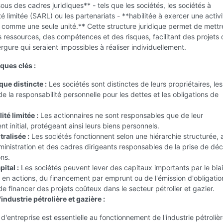
ous des cadres juridiques** - tels que les sociétés, les sociétés à
té limitée (SARL) ou les partenariats - **habilitée à exercer une activi
comme une seule unité.** Cette structure juridique permet de mettr
ressources, des compétences et des risques, facilitant des projets 
gure qui seraient impossibles à réaliser individuellement.
ques clés :
ique distincte :
Les sociétés sont distinctes de leurs propriétaires, les
e la responsabilité personnelle pour les dettes et les obligations de
té limitée :
Les actionnaires ne sont responsables que de leur
nt initial, protégeant ainsi leurs biens personnels.
ralisée :
Les sociétés fonctionnent selon une hiérarchie structurée,
ministration et des cadres dirigeants responsables de la prise de déc
ns.
ital :
Les sociétés peuvent lever des capitaux importants par le bia
en actions, du financement par emprunt ou de l'émission d'obligation
e financer des projets coûteux dans le secteur pétrolier et gazier.
'industrie pétrolière et gazière :
 d'entreprise est essentielle au fonctionnement de l'industrie pétrolièr