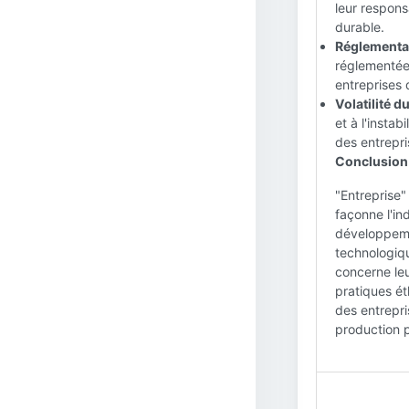
leur respons
durable.
Réglementat
réglementée,
entreprises 
Volatilité d
et à l'instab
des entrepri
Conclusion 
"Entreprise"
façonne l'ind
développemen
technologiqu
concerne le
pratiques ét
des entrepri
production p