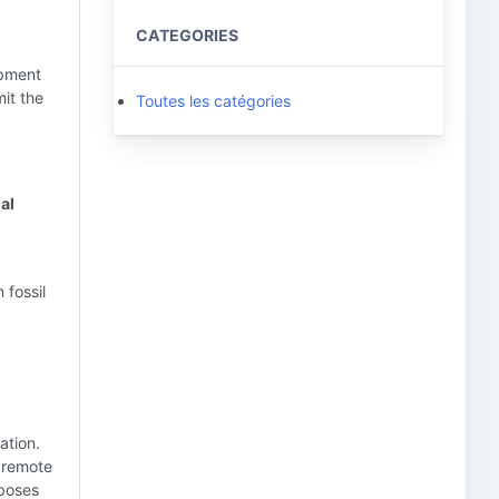
CATEGORIES
opment
mit the
Toutes les catégories
al
 fossil
ation.
a remote
 poses