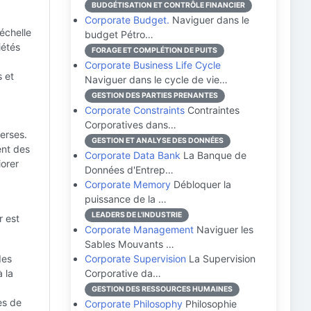
BUDGÉTISATION ET CONTRÔLE FINANCIER
Corporate Budget.
Naviguer dans le
échelle
budget Pétro…
iétés
FORAGE ET COMPLÉTION DE PUITS
Corporate Business Life Cycle
s et
Naviguer dans le cycle de vie…
GESTION DES PARTIES PRENANTES
Corporate Constraints
Contraintes
Corporatives dans…
erses.
GESTION ET ANALYSE DES DONNÉES
nt des
Corporate Data Bank
La Banque de
iorer
Données d'Entrep…
Corporate Memory
Débloquer la
puissance de la …
LEADERS DE L'INDUSTRIE
r est
Corporate Management
Naviguer les
Sables Mouvants …
des
Corporate Supervision
La Supervision
 la
Corporative da…
GESTION DES RESSOURCES HUMAINES
es de
Corporate Philosophy
Philosophie