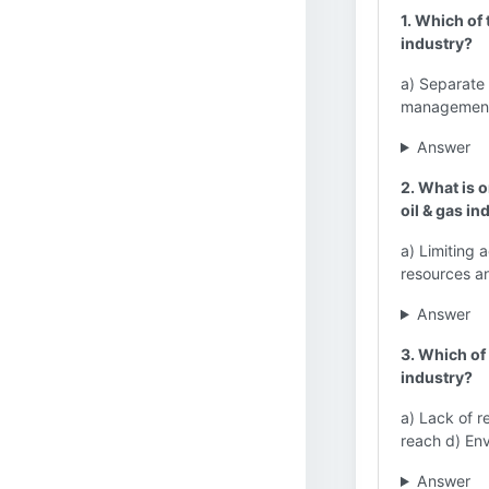
1. Which of 
industry?
a) Separate l
management 
Answer
2. What is 
oil & gas in
a) Limiting 
resources a
Answer
3. Which of 
industry?
a) Lack of r
reach d) Env
Answer