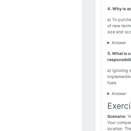
4. Why is ac
a) To purch
of new techn
size and sco
Answer
5. What is 
responsibili
a) Ignoring 
Implementing
fuels
Answer
Exerc
Scenario:
Yo
Your company
location. The