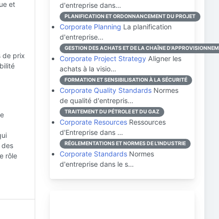
ue et
d'entreprise dans…
PLANIFICATION ET ORDONNANCEMENT DU PROJET
Corporate Planning
La planification
d'entreprise…
GESTION DES ACHATS ET DE LA CHAÎNE D'APPROVISIONNE
s de prix
Corporate Project Strategy
Aligner les
bilité
achats à la visio…
FORMATION ET SENSIBILISATION À LA SÉCURITÉ
Corporate Quality Standards
Normes
de qualité d'entrepris…
TRAITEMENT DU PÉTROLE ET DU GAZ
le
Corporate Resources
Ressources
d'Entreprise dans …
qui
RÉGLEMENTATIONS ET NORMES DE L'INDUSTRIE
 des
Corporate Standards
Normes
e rôle
d'entreprise dans le s…