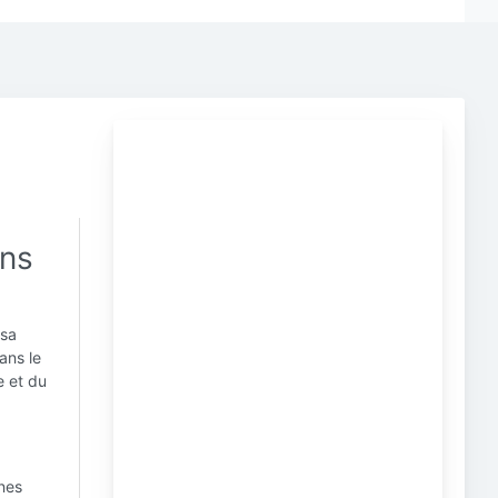
ans
 sa
ans le
e et du
nnes