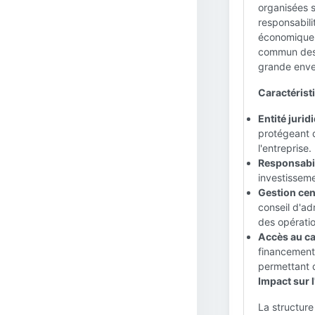
organisées s
responsabili
économique 
commun des 
grande enver
Caractéristi
Entité jurid
protégeant d
l'entreprise.
Responsabili
investisseme
Gestion cent
conseil d'ad
des opératio
Accès au cap
financement 
permettant d
Impact sur l
La structure