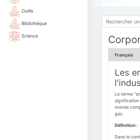
Outils
Bibliothèque
Science
Corpo
Français
Les en
l'indu
Le terme "en
significatio
monde comple
gaz.
Définition :
Dans le cont