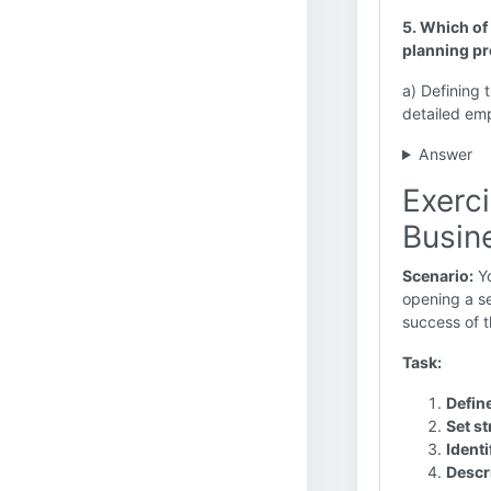
5. Which of
planning p
a) Defining 
detailed emp
Answer
Exerci
Busin
Scenario:
Yo
opening a se
success of t
Task:
Defin
Set st
Identi
Descr