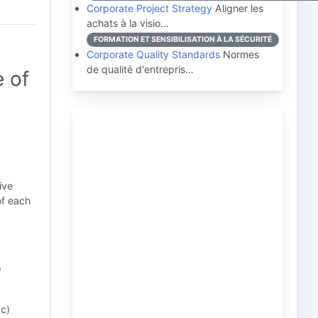
Corporate Project Strategy
Aligner les
achats à la visio…
FORMATION ET SENSIBILISATION À LA SÉCURITÉ
Corporate Quality Standards
Normes
de qualité d'entrepris…
 of
ive
of each
e
 c)