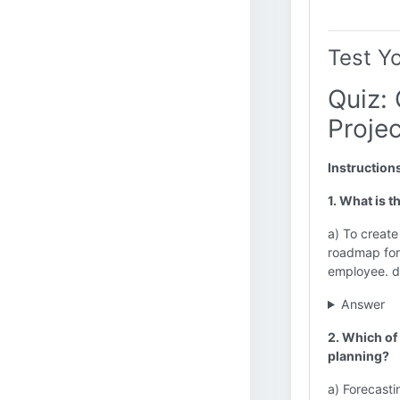
Test Y
Quiz:
Proje
Instruction
1. What is 
a) To create
roadmap for 
employee. d
Answer
2. Which of
planning?
a) Forecasti