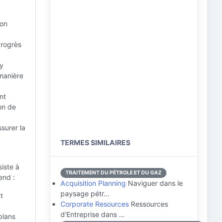
ion
progrès
 y
 manière
nt
ion de
surer la
TERMES SIMILAIRES
siste à
TRAITEMENT DU PÉTROLE ET DU GAZ
end :
Acquisition Planning
Naviguer dans le
paysage pétr…
nt
Corporate Resources
Ressources
d'Entreprise dans …
plans