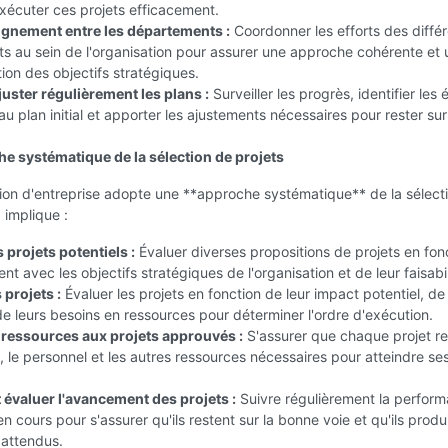
exécuter ces projets efficacement.
lignement entre les départements :
Coordonner les efforts des diffé
 au sein de l'organisation pour assurer une approche cohérente et u
tion des objectifs stratégiques.
juster régulièrement les plans :
Surveiller les progrès, identifier les 
au plan initial et apporter les ajustements nécessaires pour rester sur
e systématique de la sélection de projets
tion d'entreprise adopte une **approche systématique** de la sélect
 implique :
s projets potentiels :
Évaluer diverses propositions de projets en fon
nt avec les objectifs stratégiques de l'organisation et de leur faisabil
 projets :
Évaluer les projets en fonction de leur impact potentiel, de 
e leurs besoins en ressources pour déterminer l'ordre d'exécution.
 ressources aux projets approuvés :
S'assurer que chaque projet reç
 le personnel et les autres ressources nécessaires pour atteindre se
t évaluer l'avancement des projets :
Suivre régulièrement la perfor
en cours pour s'assurer qu'ils restent sur la bonne voie et qu'ils produ
s attendus.