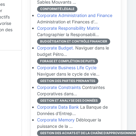
Sables Mouvants …
ses
CONFORMITÉ LÉGALE
er
Corporate Administration and Finance
ctifs
Administration et Finances d'…
vorise
Corporate Responsibility Matrix
ion des
Cartographier la Responsabili…
BUDGÉTISATION ET CONTRÔLE FINANCIER
Corporate Budget.
Naviguer dans le
budget Pétro…
FORAGE ET COMPLÉTION DE PUITS
Corporate Business Life Cycle
Naviguer dans le cycle de vie…
GESTION DES PARTIES PRENANTES
Corporate Constraints
Contraintes
Corporatives dans…
GESTION ET ANALYSE DES DONNÉES
Corporate Data Bank
La Banque de
Données d'Entrep…
Corporate Memory
Débloquer la
puissance de la …
GESTION DES ACHATS ET DE LA CHAÎNE D'APPROVISIONNE