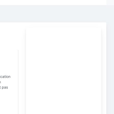
ication
e
t pas