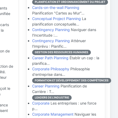
PLANIFICATION ET ORDONNANCEMENT DU PROJET
Cards-on-the-wall Planning
rents
Planification "Cartes au Mur"…
nifiée
Conceptual Project Planning
La
planification conceptuelle…
écarts
Contingency Planning
Naviguer dans
 la
l'Incertitude :…
Contingency Planning
Atténuer
l'Imprévu : Planific…
ion de
GESTION DES RESSOURCES HUMAINES
Career Path Planning
Établir un cap : la
planifica…
ction de
Corporate Philosophy
Philosophie
ité.
d'entreprise dans…
leur
FORMATION ET DÉVELOPPEMENT DES COMPÉTENCES
Career Planning
Planification de
oit le
Carrière : T…
s
LEADERS DE L'INDUSTRIE
Corporate
Les entreprises : une force
mance
p…
isent
Corporate Management
Naviguer les