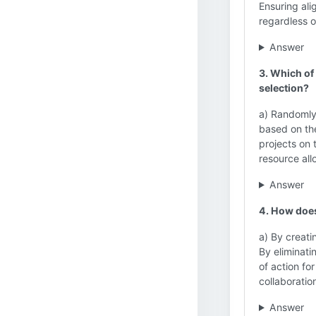
Ensuring ali
regardless o
Answer
3. Which of
selection?
a) Randomly 
based on the
projects on 
resource all
Answer
4. How does
a) By creati
By eliminati
of action fo
collaboratio
Answer