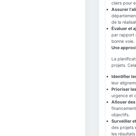
clairs pour 
Assurer l'a
départements
de la réalisa
Évaluer et a
par rapport 
bonne voie.
Une approch
La planifica
projets. Cela
Identifier le
leur aligneme
Prioriser les
urgence et d
Allouer des
financement,
objectifs.
Surveiller e
des projets 
les résultat