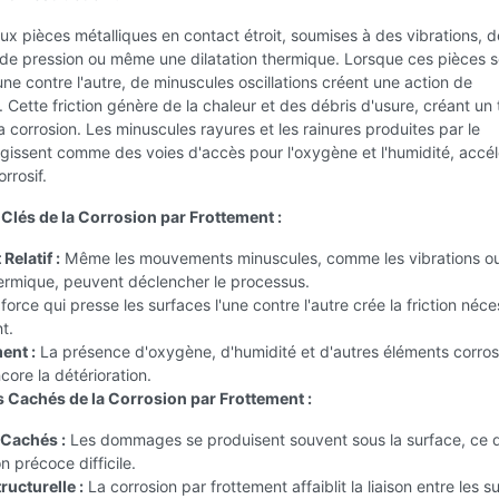
x pièces métalliques en contact étroit, soumises à des vibrations, d
 de pression ou même une dilatation thermique. Lorsque ces pièces 
une contre l'autre, de minuscules oscillations créent une action de
. Cette friction génère de la chaleur et des débris d'usure, créant un 
 la corrosion. Les minuscules rayures et les rainures produites par le
gissent comme des voies d'accès pour l'oxygène et l'humidité, accél
rrosif.
 Clés de la Corrosion par Frottement :
elatif :
Même les mouvements minuscules, comme les vibrations ou
hermique, peuvent déclencher le processus.
force qui presse les surfaces l'une contre l'autre crée la friction néce
t.
ent :
La présence d'oxygène, d'humidité et d'autres éléments corros
ore la détérioration.
 Cachés de la Corrosion par Frottement :
Cachés :
Les dommages se produisent souvent sous la surface, ce q
n précoce difficile.
ructurelle :
La corrosion par frottement affaiblit la liaison entre les s