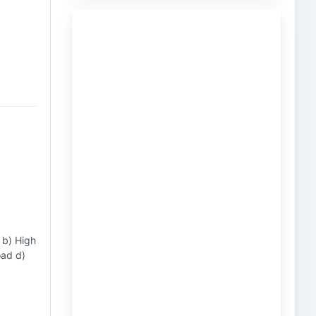
 b) High
oad d)