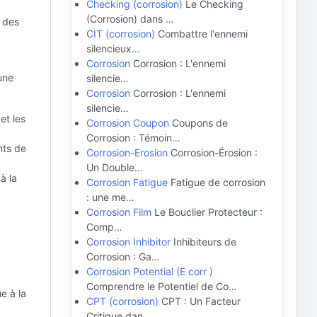
Checking (corrosion)
Le Checking
(Corrosion) dans …
à des
CIT (corrosion)
Combattre l'ennemi
silencieux…
Corrosion
Corrosion : L'ennemi
une
silencie…
Corrosion
Corrosion : L'ennemi
silencie…
et les
Corrosion Coupon
Coupons de
Corrosion : Témoin…
nts de
Corrosion-Erosion
Corrosion-Érosion :
Un Double…
à la
Corrosion Fatigue
Fatigue de corrosion
: une me…
Corrosion Film
Le Bouclier Protecteur :
Comp…
Corrosion Inhibitor
Inhibiteurs de
Corrosion : Ga…
Corrosion Potential (E corr )
Comprendre le Potentiel de Co…
e à la
CPT (corrosion)
CPT : Un Facteur
Critique dan…