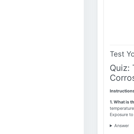
Test Y
Quiz: 
Corro
Instruction
1. What is t
temperature
Exposure to 
Answer