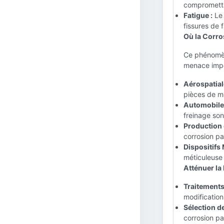
compromettan
Fatigue :
Le 
fissures de 
Où la Corro
Ce phénomèn
menace impo
Aérospatial
pièces de mo
Automobile 
freinage son
Production 
corrosion pa
Dispositifs
méticuleuse 
Atténuer la
Traitements
modification
Sélection d
corrosion pa