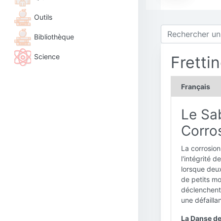
Outils
Bibliothèque
Science
Fretti
Français
Le Sa
Corro
La corrosion
l'intégrité
lorsque deux
de petits m
déclenchent 
une défaill
La Danse de 