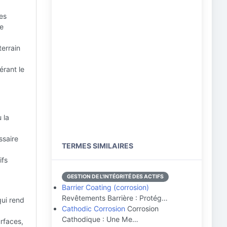
es
se
terrain
érant le
 la
ssaire
TERMES SIMILAIRES
ifs
GESTION DE L'INTÉGRITÉ DES ACTIFS
Barrier Coating (corrosion)
Revêtements Barrière : Protég…
ui rend
Cathodic Corrosion
Corrosion
Cathodique : Une Me…
urfaces,