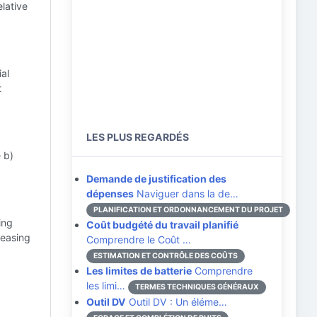
lative
al
t
LES PLUS REGARDÉS
 b)
Demande de justification des
dépenses
Naviguer dans la de…
PLANIFICATION ET ORDONNANCEMENT DU PROJET
ing
Coût budgété du travail planifié
reasing
Comprendre le Coût …
ESTIMATION ET CONTRÔLE DES COÛTS
Les limites de batterie
Comprendre
les limi…
TERMES TECHNIQUES GÉNÉRAUX
Outil DV
Outil DV : Un éléme…