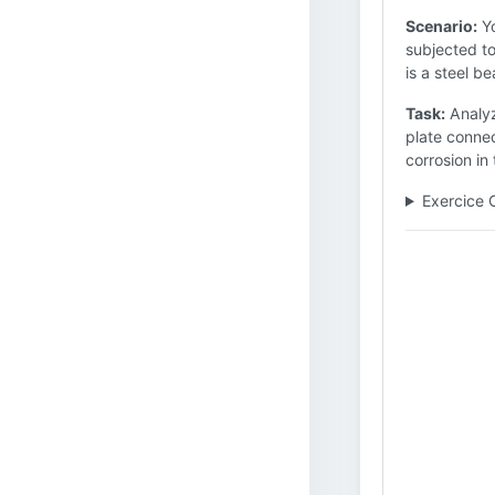
Scenario:
Yo
subjected to
is a steel be
Task:
Analyze
plate connec
corrosion in 
Exercice 