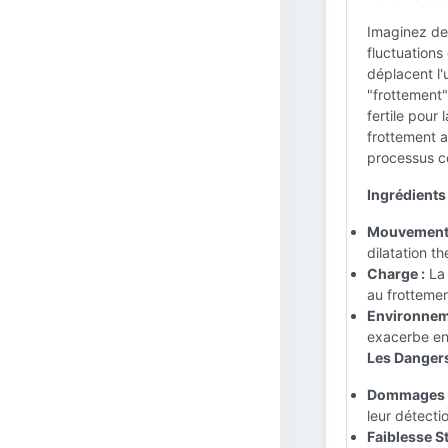
Imaginez deu
fluctuations
déplacent l'
"frottement"
fertile pour
frottement a
processus co
Ingrédients
Mouvement R
dilatation t
Charge :
La 
au frottemen
Environnem
exacerbe enc
Les Dangers
Dommages 
leur détectio
Faiblesse St