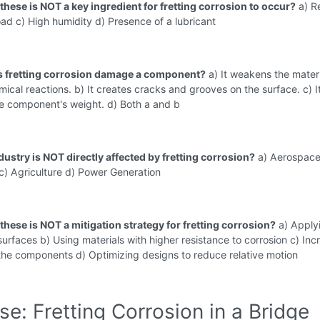
these is NOT a key ingredient for fretting corrosion to occur?
a) Re
ad c) High humidity d) Presence of a lubricant
s fretting corrosion damage a component?
a) It weakens the materi
ical reactions. b) It creates cracks and grooves on the surface. c) I
he component's weight. d) Both a and b
ustry is NOT directly affected by fretting corrosion?
a) Aerospace
c) Agriculture d) Power Generation
these is NOT a mitigation strategy for fretting corrosion?
a) Apply
surfaces b) Using materials with higher resistance to corrosion c) Inc
the components d) Optimizing designs to reduce relative motion
se: Fretting Corrosion in a Bridge