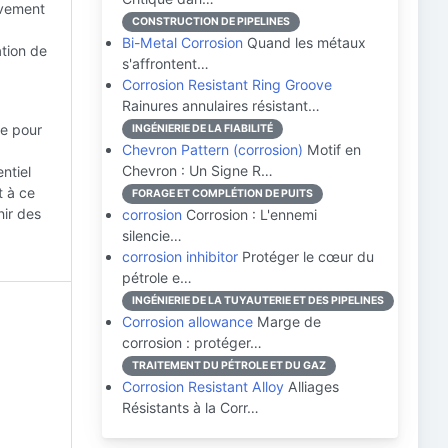
uvement
CONSTRUCTION DE PIPELINES
Bi-Metal Corrosion
Quand les métaux
ation de
s'affrontent…
Corrosion Resistant Ring Groove
Rainures annulaires résistant…
te pour
INGÉNIERIE DE LA FIABILITÉ
Chevron Pattern (corrosion)
Motif en
Chevron : Un Signe R…
ntiel
t à ce
FORAGE ET COMPLÉTION DE PUITS
nir des
corrosion
Corrosion : L'ennemi
silencie…
corrosion inhibitor
Protéger le cœur du
pétrole e…
INGÉNIERIE DE LA TUYAUTERIE ET DES PIPELINES
Corrosion allowance
Marge de
corrosion : protéger…
TRAITEMENT DU PÉTROLE ET DU GAZ
Corrosion Resistant Alloy
Alliages
Résistants à la Corr…