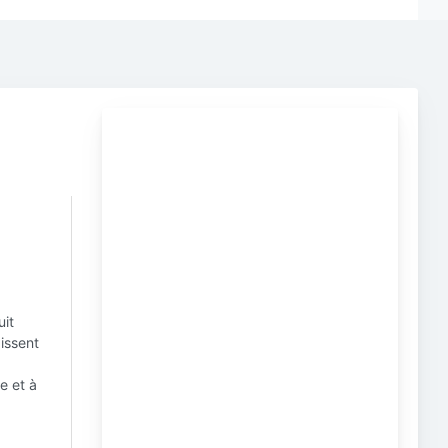
uit
issent
e et à