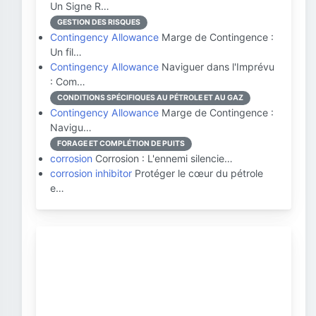
Un Signe R…
GESTION DES RISQUES
Contingency Allowance
Marge de Contingence :
Un fil…
Contingency Allowance
Naviguer dans l'Imprévu
: Com…
CONDITIONS SPÉCIFIQUES AU PÉTROLE ET AU GAZ
Contingency Allowance
Marge de Contingence :
Navigu…
FORAGE ET COMPLÉTION DE PUITS
corrosion
Corrosion : L'ennemi silencie…
corrosion inhibitor
Protéger le cœur du pétrole
e…