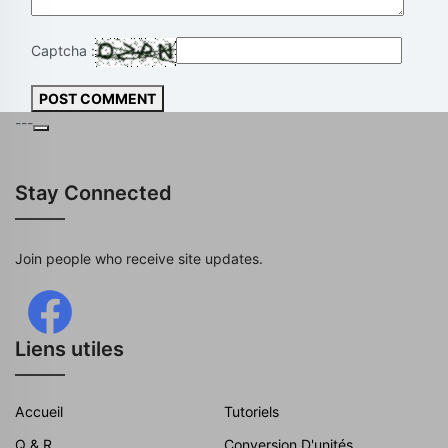
Captcha :
POST COMMENT
---
Stay Connected
Join people who receive site updates.
Liens utiles
Accueil
Tutoriels
Q & R
Conversion D'unités