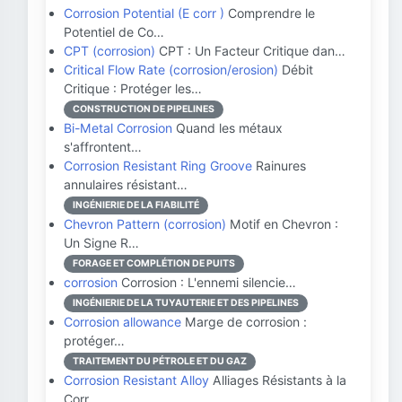
Corrosion Potential (E corr )
Comprendre le
Potentiel de Co…
CPT (corrosion)
CPT : Un Facteur Critique dan…
Critical Flow Rate (corrosion/erosion)
Débit
Critique : Protéger les…
CONSTRUCTION DE PIPELINES
Bi-Metal Corrosion
Quand les métaux
s'affrontent…
Corrosion Resistant Ring Groove
Rainures
annulaires résistant…
INGÉNIERIE DE LA FIABILITÉ
Chevron Pattern (corrosion)
Motif en Chevron :
Un Signe R…
FORAGE ET COMPLÉTION DE PUITS
corrosion
Corrosion : L'ennemi silencie…
INGÉNIERIE DE LA TUYAUTERIE ET DES PIPELINES
Corrosion allowance
Marge de corrosion :
protéger…
TRAITEMENT DU PÉTROLE ET DU GAZ
Corrosion Resistant Alloy
Alliages Résistants à la
Corr…