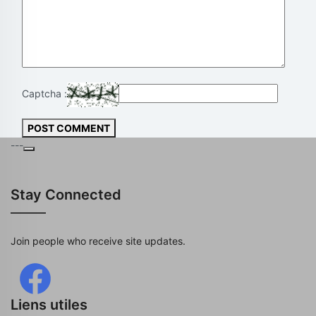
Captcha :
POST COMMENT
---
Stay Connected
Join people who receive site updates.
Liens utiles