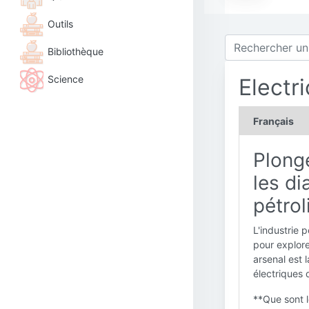
Outils
Bibliothèque
Science
Electr
Français
Plong
les di
pétrol
L'industrie 
pour explore
arsenal est 
électriques 
**Que sont l