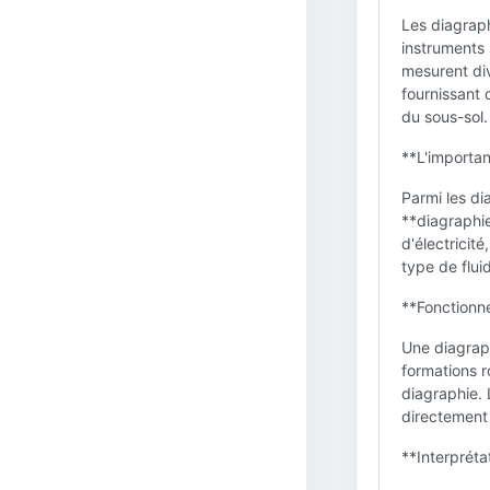
Les diagrap
instruments 
mesurent div
fournissant 
du sous-sol.
**L'importan
Parmi les di
**diagraphie 
d'électricité
type de flui
**Fonctionne
Une diagraph
formations r
diagraphie. 
directement p
**Interpréta