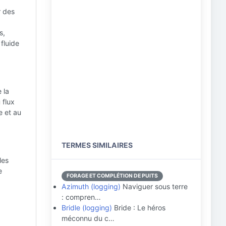
r des
s,
fluide
 la
 flux
e et au
TERMES SIMILAIRES
les
e
FORAGE ET COMPLÉTION DE PUITS
Azimuth (logging)
Naviguer sous terre
: compren…
Bridle (logging)
Bride : Le héros
méconnu du c…