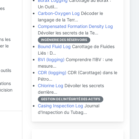
Borax Logging
Carottage au Borax :
Un Outil…
ies
Carbon-Oxygen Log
Décoder le
langage de la Terr…
Compensated Formation Density Log
Dévoiler les secrets de la Te…
s les
INGÉNIERIE DES RÉSERVOIRS
er le
Bound Fluid Log
Carottage de Fluides
Liés : D…
BVI (logging)
Comprendre l'IBV : une
mesure…
outils
CDR (logging)
CDR (Carottage) dans le
Pétro…
ations
Chlorine Log
Dévoiler les secrets
écision
derrière…
GESTION DE L'INTÉGRITÉ DES ACTIFS
Casing Inspection Log
Journal
d'Inspection du Tubag…