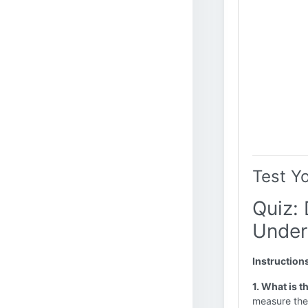
Test Y
Quiz: 
Unders
Instruction
1. What is t
measure the 