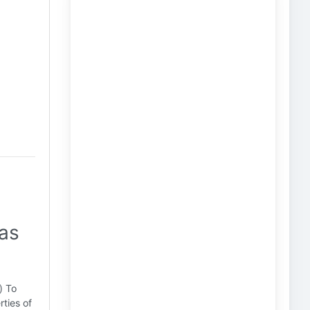
Gas
) To
rties of