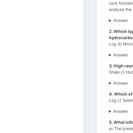
rock formati
analyze the 
Answer
2. Which ty
hydrocarb
Log d) Micro
Answer
3. High resi
Shale c) Hyd
Answer
4. Which of 
Log c) Seism
Answer
5. What inf
a) The prese