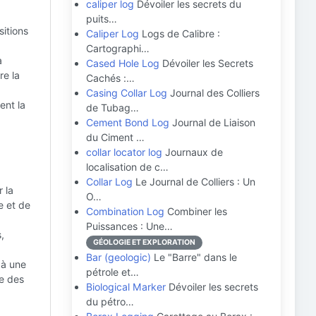
caliper log
Dévoiler les secrets du
puits…
sitions
Caliper Log
Logs de Calibre :
Cartographi…
a
Cased Hole Log
Dévoiler les Secrets
re la
Cachés :…
Casing Collar Log
Journal des Colliers
ent la
de Tubag…
Cement Bond Log
Journal de Liaison
du Ciment …
collar locator log
Journaux de
localisation de c…
Collar Log
Le Journal de Colliers : Un
 la
O…
e et de
Combination Log
Combiner les
Puissances : Une…
,
GÉOLOGIE ET EXPLORATION
Bar (geologic)
Le "Barre" dans le
 à une
pétrole et…
re des
Biological Marker
Dévoiler les secrets
du pétro…