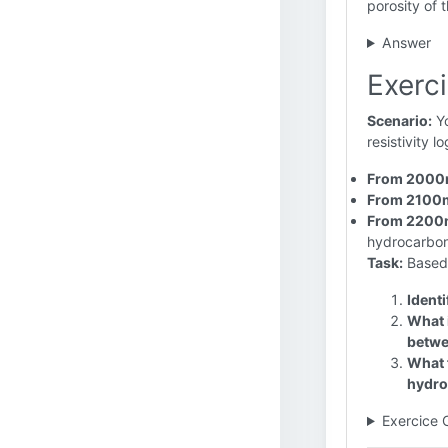
porosity of 
Answer
Exerci
Scenario:
Yo
resistivity l
From 2000
From 2100
From 2200
hydrocarbon
Task:
Based 
Identi
What i
betw
What 
hydro
Exercice 