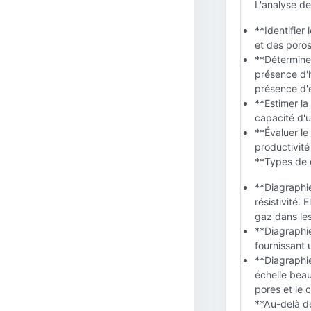
L'analyse de
**Identifier
et des poros
**Déterminer
présence d'h
présence d'
**Estimer la 
capacité d'u
**Évaluer le
productivité
**Types de d
**Diagraphie
résistivité. 
gaz dans les
**Diagraphie
fournissant 
**Diagraphie
échelle beau
pores et le 
**Au-delà de 