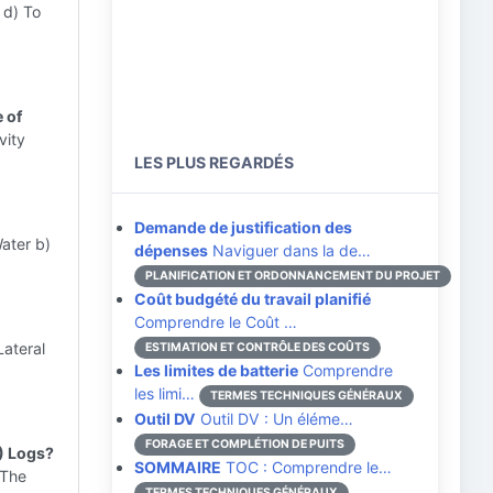
 d) To
 of
vity
LES PLUS REGARDÉS
Demande de justification des
ater b)
dépenses
Naviguer dans la de…
PLANIFICATION ET ORDONNANCEMENT DU PROJET
Coût budgété du travail planifié
Comprendre le Coût …
Lateral
ESTIMATION ET CONTRÔLE DES COÛTS
Les limites de batterie
Comprendre
les limi…
TERMES TECHNIQUES GÉNÉRAUX
Outil DV
Outil DV : Un éléme…
FORAGE ET COMPLÉTION DE PUITS
) Logs?
SOMMAIRE
TOC : Comprendre le…
 The
TERMES TECHNIQUES GÉNÉRAUX