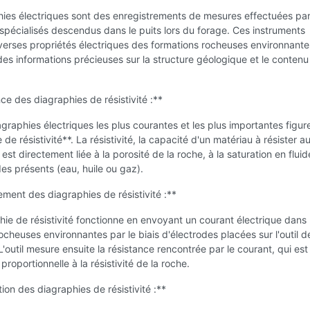
hies électriques sont des enregistrements de mesures effectuées pa
spécialisés descendus dans le puits lors du forage. Ces instruments
erses propriétés électriques des formations rocheuses environnante
des informations précieuses sur la structure géologique et le contenu 
ce des diagraphies de résistivité :**
agraphies électriques les plus courantes et les plus importantes figure
de résistivité**. La résistivité, la capacité d'un matériau à résister au
, est directement liée à la porosité de la roche, à la saturation en fluid
des présents (eau, huile ou gaz).
ment des diagraphies de résistivité :**
ie de résistivité fonctionne en envoyant un courant électrique dans 
ocheuses environnantes par le biais d'électrodes placées sur l'outil d
L'outil mesure ensuite la résistance rencontrée par le courant, qui est
roportionnelle à la résistivité de la roche.
tion des diagraphies de résistivité :**