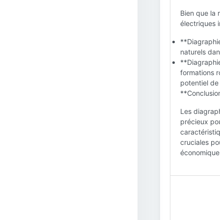
Bien que la 
électriques i
**Diagraphie
naturels dans
**Diagraphi
formations r
potentiel de
**Conclusion
Les diagraphi
précieux pou
caractéristi
cruciales po
économique d