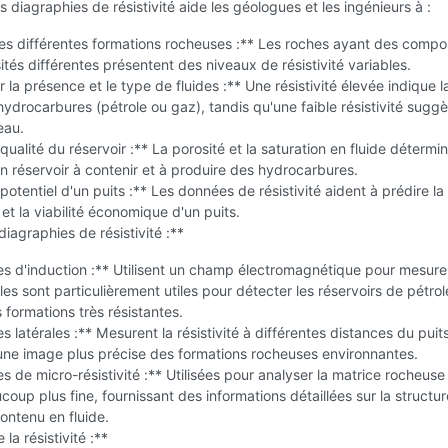
s diagraphies de résistivité aide les géologues et les ingénieurs à :
 les différentes formations rocheuses :** Les roches ayant des compo
ités différentes présentent des niveaux de résistivité variables.
 la présence et le type de fluides :** Une résistivité élevée indique l
ydrocarbures (pétrole ou gaz), tandis qu'une faible résistivité suggè
eau.
qualité du réservoir :** La porosité et la saturation en fluide détermin
n réservoir à contenir et à produire des hydrocarbures.
 potentiel d'un puits :** Les données de résistivité aident à prédire la
 et la viabilité économique d'un puits.
iagraphies de résistivité :**
s d'induction :** Utilisent un champ électromagnétique pour mesurer
Elles sont particulièrement utiles pour détecter les réservoirs de pétrol
 formations très résistantes.
s latérales :** Mesurent la résistivité à différentes distances du puits
une image plus précise des formations rocheuses environnantes.
s de micro-résistivité :** Utilisées pour analyser la matrice rocheuse
coup plus fine, fournissant des informations détaillées sur la structu
contenu en fluide.
la résistivité :**