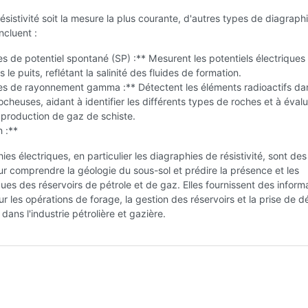
résistivité soit la mesure la plus courante, d'autres types de diagraph
ncluent :
s de potentiel spontané (SP) :** Mesurent les potentiels électriques
 le puits, reflétant la salinité des fluides de formation.
es de rayonnement gamma :** Détectent les éléments radioactifs dan
ocheuses, aidant à identifier les différents types de roches et à évalu
 production de gaz de schiste.
 :**
es électriques, en particulier les diagraphies de résistivité, sont des 
r comprendre la géologie du sous-sol et prédire la présence et les
ques des réservoirs de pétrole et de gaz. Elles fournissent des inform
ur les opérations de forage, la gestion des réservoirs et la prise de d
ans l'industrie pétrolière et gazière.