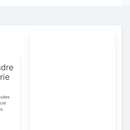
ndre
rie
iquées
 cet
és