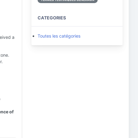
CATEGORIES
Toutes les catégories
ceived a
zone.
r.
e
ence of