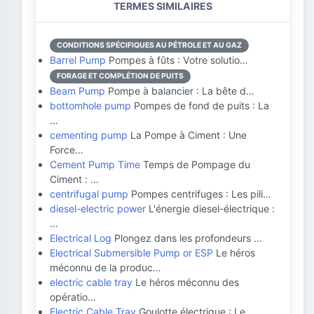
TERMES SIMILAIRES
CONDITIONS SPÉCIFIQUES AU PÉTROLE ET AU GAZ
Barrel Pump
Pompes à fûts : Votre solutio…
FORAGE ET COMPLÉTION DE PUITS
Beam Pump
Pompe à balancier : La bête d…
bottomhole pump
Pompes de fond de puits : La
…
cementing pump
La Pompe à Ciment : Une
Force…
Cement Pump Time
Temps de Pompage du
Ciment : …
centrifugal pump
Pompes centrifuges : Les pili…
diesel-electric power
L'énergie diesel-électrique :
…
Electrical Log
Plongez dans les profondeurs …
Electrical Submersible Pump or ESP
Le héros
méconnu de la produc…
electric cable tray
Le héros méconnu des
opératio…
Electric Cable Tray
Goulotte électrique : Le