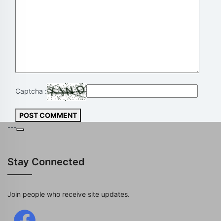
Captcha :
POST COMMENT
---
Stay Connected
Join people who receive site updates.