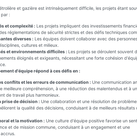
étrolière et gazière est intrinsèquement difficile, les projets étant so
 par :
és et complexité :
Les projets impliquent des investissements financi
des réglementations de sécurité strictes et des défis techniques co
nantes diverses :
Les équipes doivent collaborer avec des personne
isciplines, cultures et milieux.
és et environnements difficiles :
Les projets se déroulent souvent 
ements éloignés et exigeants, nécessitant une forte cohésion d'équi
nce.
ement d'équipe répond à ces défis en :
s conflits et les erreurs de communication :
Une communication am
ne meilleure compréhension, à une réduction des malentendus et à u
nt de travail plus harmonieux.
 prise de décision :
Une collaboration et une résolution de problème
éliorent la qualité des décisions, conduisant à de meilleurs résultats
oral et la motivation :
Une culture d'équipe positive favorise un sen
nce et de mission commune, conduisant à un engagement et une
 accrus.