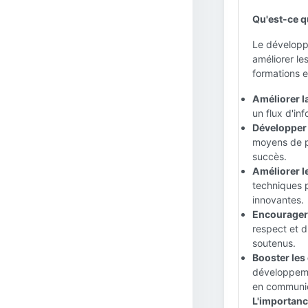
Qu'est-ce q
Le développe
améliorer les
formations e
Améliorer l
un flux d'inf
Développer 
moyens de pr
succès.
Améliorer l
techniques po
innovantes.
Encourager 
respect et d
soutenus.
Booster les
développeme
en communica
L'importanc