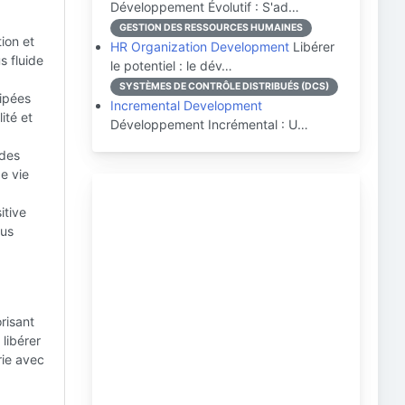
Développement Évolutif : S'ad…
GESTION DES RESSOURCES HUMAINES
ion et
HR Organization Development
Libérer
s fluide
le potentiel : le dév…
SYSTÈMES DE CONTRÔLE DISTRIBUÉS (DCS)
ipées
Incremental Development
ité et
Développement Incrémental : U…
 des
e vie
itive
lus
risant
 libérer
trie avec