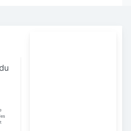
 du
e
des
t