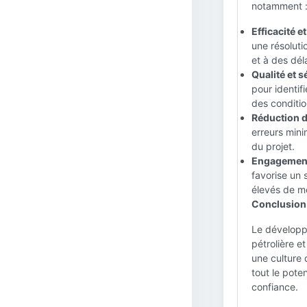
notamment 
Efficacité e
une résoluti
et à des dél
Qualité et s
pour identifi
des conditio
Réduction d
erreurs mini
du projet.
Engagement 
favorise un 
élevés de mo
Conclusion 
Le développe
pétrolière e
une culture 
tout le poten
confiance.