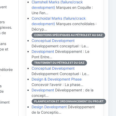
Clamshell Marks (failure/crack
uvent
development)
Marques en Coquille :
Une Fen…
Conchoidal Marks (failure/crack
ers
development)
Marques conchoïdales :
mplexes.
Décryp…
s de
CONDITIONS SPÉCIFIQUES AU PÉTROLE ET AU GAZ
Conceptual Development
dans
Développement conceptuel : Le…
pe et
Development
Développement : Le
Pont Entre…
TRAITEMENT DU PÉTROLE ET DU GAZ
Conceptual Development
éliorée
Développement Conceptuel : Le…
n
Design & Development Phase
Concevoir l'avenir : La phase…
s
Development
Développement : de la
 de
concept…
PLANIFICATION ET ORDONNANCEMENT DU PROJET
timent
Design Development
Développement
de la Conceptio…