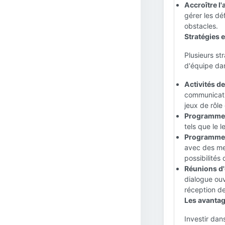
Accroître l'a
gérer les dé
obstacles.
Stratégies 
Plusieurs st
d'équipe dan
Activités d
communicatio
jeux de rôle
Programmes 
tels que le l
Programmes 
avec des mem
possibilité
Réunions d'
dialogue ouv
réception d
Les avantag
Investir da