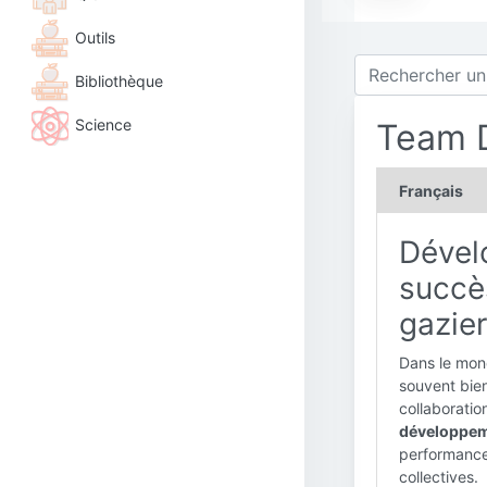
Outils
Bibliothèque
Science
Team 
Français
Dével
succès
gazie
Dans le mon
souvent bie
collaboratio
développem
performances
collectives.