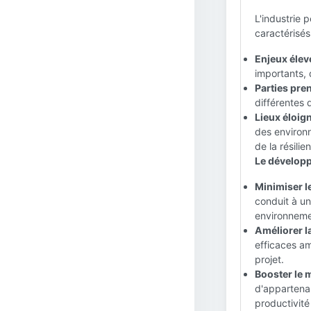
L'industrie p
caractérisés
Enjeux élev
importants, 
Parties pre
différentes d
Lieux éloign
des environn
de la résilie
Le développ
Minimiser le
conduit à u
environneme
Améliorer la
efficaces am
projet.
Booster le m
d'appartena
productivité