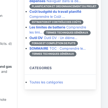
dépenses
Naviguer dans la de…
PLANIFICATION ET ORDONNANCEMENT DU PROJET
Coût budgété du travail planifié
on
Comprendre le Coût …
ESTIMATION ET CONTRÔLE DES COÛTS
Les limites de batterie
Comprendre
les limi…
TERMES TECHNIQUES GÉNÉRAUX
Outil DV
Outil DV : Un éléme…
icts. d)
FORAGE ET COMPLÉTION DE PUITS
SOMMAIRE
TOC : Comprendre le…
TERMES TECHNIQUES GÉNÉRAUX
 and gas
CATEGORIES
p and
Toutes les catégories
mote