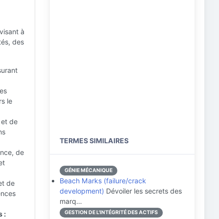
visant à
tés, des
surant
es
s le
 et de
ns
TERMES SIMILAIRES
ance, de
et
GÉNIE MÉCANIQUE
Beach Marks (failure/crack
et de
development)
Dévoiler les secrets des
ences
marq…
GESTION DE L'INTÉGRITÉ DES ACTIFS
 :