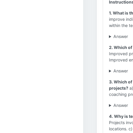
Instruction
1. What is 
improve indi
within the t
Answer
2. Which of
Improved pro
Improved e
Answer
3. Which of 
projects?
a)
coaching pro
Answer
4. Why is t
Projects inv
locations. c