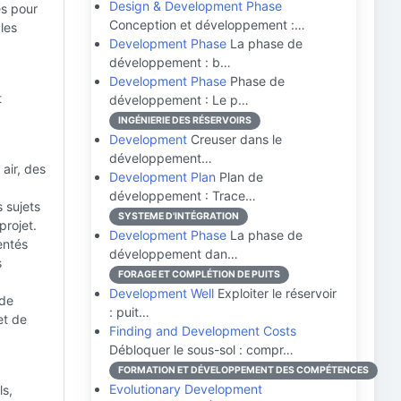
Design & Development Phase
es pour
Conception et développement :…
les
Development Phase
La phase de
développement : b…
Development Phase
Phase de
t
développement : Le p…
INGÉNIERIE DES RÉSERVOIRS
Development
Creuser dans le
développement…
 air, des
Development Plan
Plan de
développement : Trace…
 sujets
SYSTEME D'INTÉGRATION
projet.
Development Phase
La phase de
entés
développement dan…
s
FORAGE ET COMPLÉTION DE PUITS
Development Well
Exploiter le réservoir
 de
: puit…
et de
Finding and Development Costs
Débloquer le sous-sol : compr…
FORMATION ET DÉVELOPPEMENT DES COMPÉTENCES
Evolutionary Development
ls,