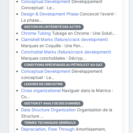
Conceptual Development
Développement
Conceptuel : Le…
Design & Development Phase
Concevoir l'avenir :
La phase…
GESTION DE L'INTÉGRITÉ DES ACTIFS
Chrome Tubing
Tubage en Chrome : Une Soluti…
Clamshell Marks (failure/crack development)
Marques en Coquille : Une Fen…
Conchoidal Marks (failure/crack development)
Marques conchoïdales : Décryp…
CONDITIONS SPÉCIFIQUES AU PÉTROLE ET AU GAZ
Conceptual Development
Développement
conceptuel : Le…
LEADERS DE L'INDUSTRIE
Cross organizational
Naviguer dans la Matrice :
Co…
GESTION ET ANALYSE DES DONNÉES
Data Structure Organization
Organisation de la
Structure …
TERMES TECHNIQUES GÉNÉRAUX
Depreciation, Flow Through
Amortissement,