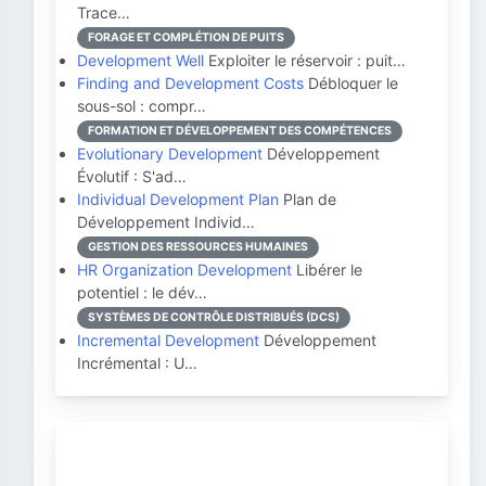
Trace…
FORAGE ET COMPLÉTION DE PUITS
Development Well
Exploiter le réservoir : puit…
Finding and Development Costs
Débloquer le
sous-sol : compr…
FORMATION ET DÉVELOPPEMENT DES COMPÉTENCES
Evolutionary Development
Développement
Évolutif : S'ad…
Individual Development Plan
Plan de
Développement Individ…
GESTION DES RESSOURCES HUMAINES
HR Organization Development
Libérer le
potentiel : le dév…
SYSTÈMES DE CONTRÔLE DISTRIBUÉS (DCS)
Incremental Development
Développement
Incrémental : U…