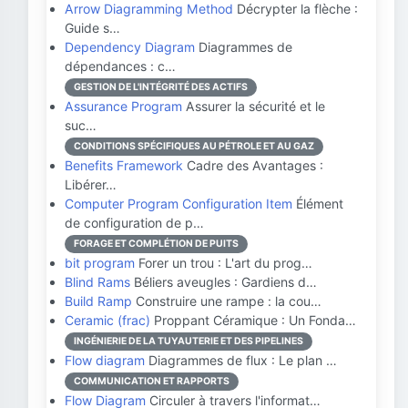
Arrow Diagramming Method
Décrypter la flèche :
Guide s…
Dependency Diagram
Diagrammes de
dépendances : c…
GESTION DE L'INTÉGRITÉ DES ACTIFS
Assurance Program
Assurer la sécurité et le
suc…
CONDITIONS SPÉCIFIQUES AU PÉTROLE ET AU GAZ
Benefits Framework
Cadre des Avantages :
Libérer…
Computer Program Configuration Item
Élément
de configuration de p…
FORAGE ET COMPLÉTION DE PUITS
bit program
Forer un trou : L'art du prog…
Blind Rams
Béliers aveugles : Gardiens d…
Build Ramp
Construire une rampe : la cou…
Ceramic (frac)
Proppant Céramique : Un Fonda…
INGÉNIERIE DE LA TUYAUTERIE ET DES PIPELINES
Flow diagram
Diagrammes de flux : Le plan …
COMMUNICATION ET RAPPORTS
Flow Diagram
Circuler à travers l'informat…