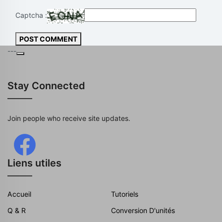
Captcha :
POST COMMENT
---
Stay Connected
Join people who receive site updates.
Liens utiles
Accueil
Tutoriels
Q & R
Conversion D'unités