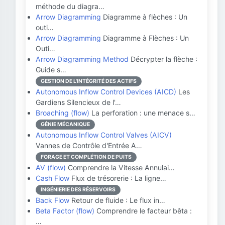
méthode du diagra…
Arrow Diagramming
Diagramme à flèches : Un
outi…
Arrow Diagramming
Diagramme à Flèches : Un
Outi…
Arrow Diagramming Method
Décrypter la flèche :
Guide s…
GESTION DE L'INTÉGRITÉ DES ACTIFS
Autonomous Inflow Control Devices (AICD)
Les
Gardiens Silencieux de l'…
Broaching (flow)
La perforation : une menace s…
GÉNIE MÉCANIQUE
Autonomous Inflow Control Valves (AICV)
Vannes de Contrôle d'Entrée A…
FORAGE ET COMPLÉTION DE PUITS
AV (flow)
Comprendre la Vitesse Annulai…
Cash Flow
Flux de trésorerie : La ligne…
INGÉNIERIE DES RÉSERVOIRS
Back Flow
Retour de fluide : Le flux in…
Beta Factor (flow)
Comprendre le facteur bêta :
…