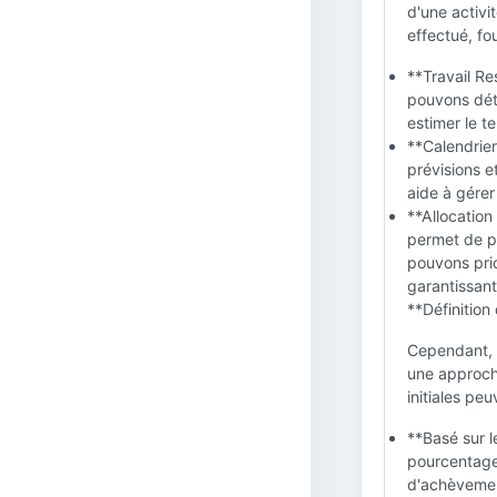
d'une activit
effectué, fo
**Travail R
pouvons déte
estimer le t
**Calendrie
prévisions e
aide à gérer
**Allocation
permet de pr
pouvons prio
garantissant 
**Définitio
Cependant, 
une approch
initiales pe
**Basé sur le
pourcentage
d'achèveme