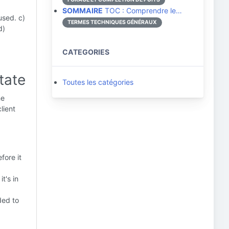
SOMMAIRE
TOC : Comprendre le…
used. c)
TERMES TECHNIQUES GÉNÉRAUX
d)
CATEGORIES
tate
Toutes les catégories
ne
lient
fore it
t's in
ded to