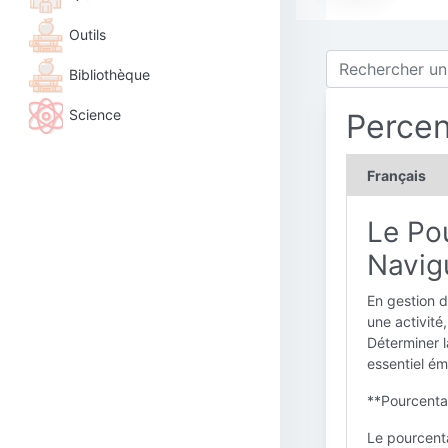
Outils
Bibliothèque
Science
Perce
Français
Le Po
Navig
En gestion d
une activité
Déterminer l
essentiel é
**Pourcenta
Le pourcent