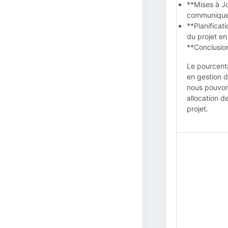
**Mises à Jo
communiquez
**Planificat
du projet en
**Conclusion
Le pourcenta
en gestion d
nous pouvons
allocation d
projet.