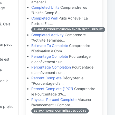
amener l…
ts
Completed Units
Comprendre les
age
"Unités Complé…
Completed Well
Puits Achevé : La
Porte d'Ent…
é. Cela
PLANIFICATION ET ORDONNANCEMENT DU PROJET
Completed Activity
Comprendre
"Activité Terminée…
on peut
Estimate To Complete
Comprendre
l'Estimation à Com…
Percentage Complete
Pourcentage
té est
d'achèvement : un…
Percentage Completion
Pourcentage
la
d'achèvement : un…
Percent Complete
Décrypter le
de la
"Pourcentage d'a…
Percent Complete ("PC")
Comprendre
le Pourcentage d'A…
Physical Percent Complete
Mesurer
l'avancement : Compre…
e projet
ESTIMATION ET CONTRÔLE DES COÛTS