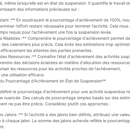
é, même lorsqu'elle est en état de suspension. Il quantifie le travail d
urnissant des informations précieuses sur :
estant :** En soustrayant le pourcentage d'achèvement de 100%, nou
rminer l'effort restant nécessaire pour terminer l'activité. Cela nous 
emps requis pour l'achèvement une fois la suspension levée.
rs Réalistes :** Comprendre le pourcentage d'achèvement permet d
t des calendriers plus précis. Cela évite des estimations trop optimist
 efficacement les attentes des parties prenantes.
 des Ressources :** Connaître l'état d'achèvement des activités su
endre des décisions éclairées en matière d'allocation des ressource
riser les ressources pour les activités proches de l'achèvement,
une utilisation efficace.
n du Pourcentage d'Achèvement en État de Suspension**
définir le pourcentage d'achèvement pour une activité suspendue n
e nuancée. Des calculs de pourcentage simples basés sur des estim
uvent ne pas être précis. Considérez plutôt ces approches :
s Jalons :** Si l'activité a des jalons bien définis, attribuez une vale
 à chaque jalon. La somme des jalons achevés reflète le pourcentag
nt.