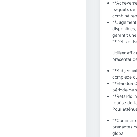
**Achèvement
paquets de 
combiné repr
**Jugement 
disponibles,
garantit une 
**Défis et 
Utiliser ef
présenter de
**Subjectivit
complexe ou
**Étendue C
période de s
**Retards Im
reprise de l
Pour atténue
**Communica
prenantes co
global.