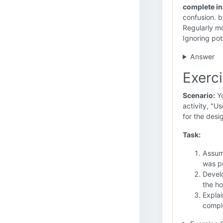
complete in
confusion. b
Regularly m
Ignoring pot
Answer
Exerci
Scenario:
Yo
activity, "U
for the desi
Task:
Assume
was pu
Develo
the ho
Explai
comple