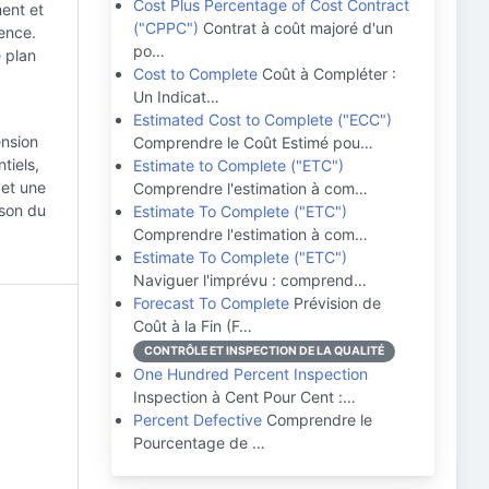
Cost Plus Percentage of Cost Contract
ent et
("CPPC")
Contrat à coût majoré d'un
ence.
po…
e plan
Cost to Complete
Coût à Compléter :
Un Indicat…
Estimated Cost to Complete ("ECC")
ension
Comprendre le Coût Estimé pou…
tiels,
Estimate to Complete ("ETC")
 et une
Comprendre l'estimation à com…
ison du
Estimate To Complete ("ETC")
Comprendre l'estimation à com…
Estimate To Complete ("ETC")
Naviguer l'imprévu : comprend…
Forecast To Complete
Prévision de
Coût à la Fin (F…
CONTRÔLE ET INSPECTION DE LA QUALITÉ
One Hundred Percent Inspection
Inspection à Cent Pour Cent :…
Percent Defective
Comprendre le
Pourcentage de …