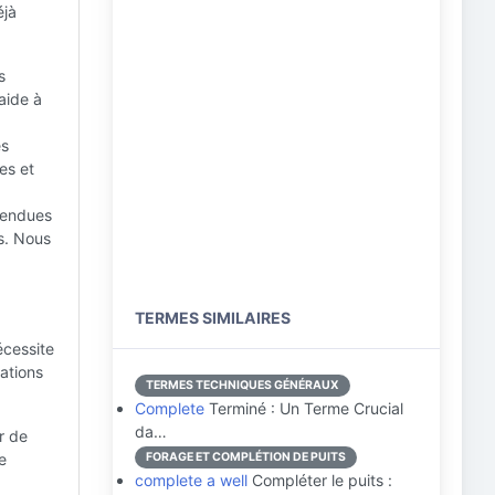
éjà
s
aide à
es
es et
spendues
s. Nous
TERMES SIMILAIRES
écessite
ations
TERMES TECHNIQUES GÉNÉRAUX
Complete
Terminé : Un Terme Crucial
da…
ur de
e
FORAGE ET COMPLÉTION DE PUITS
complete a well
Compléter le puits :