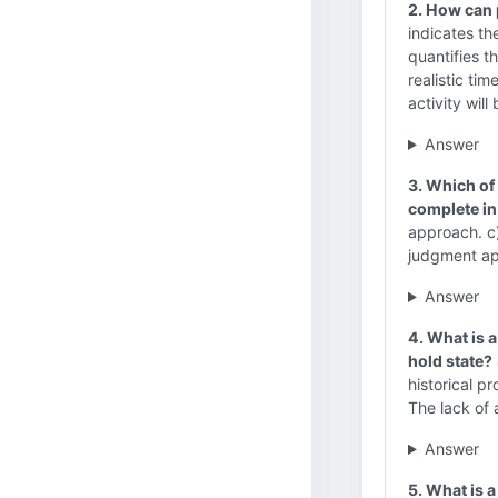
2. How can 
indicates th
quantifies t
realistic tim
activity wil
Answer
3. Which of
complete in
approach. c)
judgment a
Answer
4. What is 
hold state?
historical p
The lack of 
Answer
5. What is 