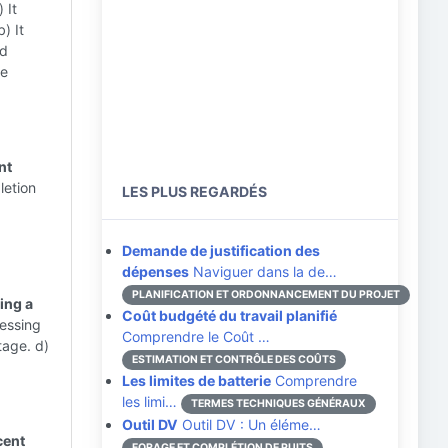
 It
) It
nd
he
nt
letion
LES PLUS REGARDÉS
Demande de justification des
dépenses
Naviguer dans la de…
PLANIFICATION ET ORDONNANCEMENT DU PROJET
ing a
Coût budgété du travail planifié
cessing
Comprendre le Coût …
tage. d)
ESTIMATION ET CONTRÔLE DES COÛTS
Les limites de batterie
Comprendre
les limi…
TERMES TECHNIQUES GÉNÉRAUX
Outil DV
Outil DV : Un éléme…
cent
FORAGE ET COMPLÉTION DE PUITS