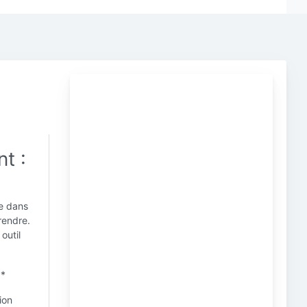
t :
re dans
rendre.
outil
**
ion