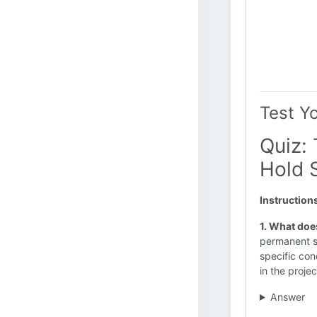
Test Y
Quiz:
Hold 
Instruction
1. What doe
permanent su
specific con
in the projec
Answer