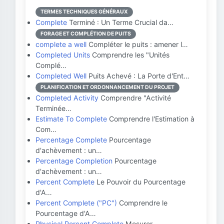
TERMES TECHNIQUES GÉNÉRAUX
Complete
Terminé : Un Terme Crucial da…
FORAGE ET COMPLÉTION DE PUITS
complete a well
Compléter le puits : amener l…
Completed Units
Comprendre les "Unités
Complé…
Completed Well
Puits Achevé : La Porte d'Ent…
PLANIFICATION ET ORDONNANCEMENT DU PROJET
Completed Activity
Comprendre "Activité
Terminée…
Estimate To Complete
Comprendre l'Estimation à
Com…
Percentage Complete
Pourcentage
d'achèvement : un…
Percentage Completion
Pourcentage
d'achèvement : un…
Percent Complete
Le Pouvoir du Pourcentage
d'A…
Percent Complete ("PC")
Comprendre le
Pourcentage d'A…
Physical Percent Complete
Mesurer