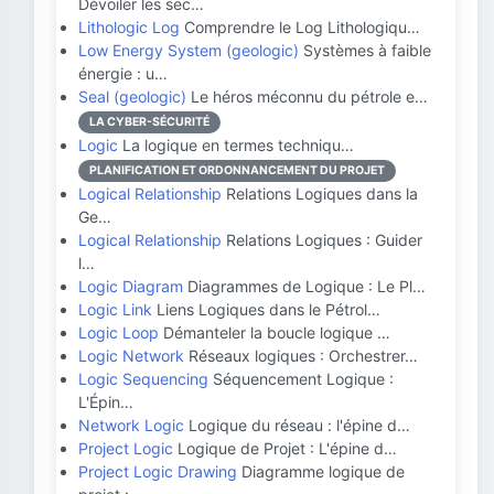
Dévoiler les sec…
Lithologic Log
Comprendre le Log Lithologiqu…
Low Energy System (geologic)
Systèmes à faible
énergie : u…
Seal (geologic)
Le héros méconnu du pétrole e…
LA CYBER-SÉCURITÉ
Logic
La logique en termes techniqu…
PLANIFICATION ET ORDONNANCEMENT DU PROJET
Logical Relationship
Relations Logiques dans la
Ge…
Logical Relationship
Relations Logiques : Guider
l…
Logic Diagram
Diagrammes de Logique : Le Pl…
Logic Link
Liens Logiques dans le Pétrol…
Logic Loop
Démanteler la boucle logique …
Logic Network
Réseaux logiques : Orchestrer…
Logic Sequencing
Séquencement Logique :
L'Épin…
Network Logic
Logique du réseau : l'épine d…
Project Logic
Logique de Projet : L'épine d…
Project Logic Drawing
Diagramme logique de