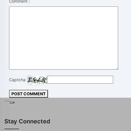
Comment :
Captcha :
POST COMMENT
---
Stay Connected