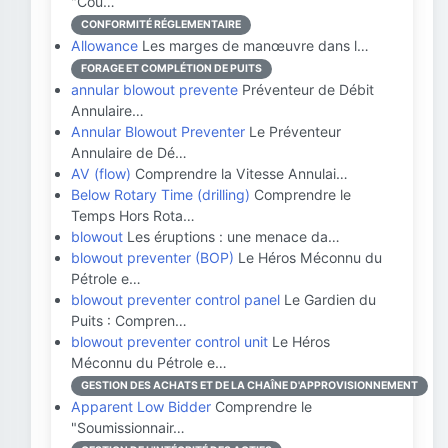
"Coû…
CONFORMITÉ RÉGLEMENTAIRE
Allowance
Les marges de manœuvre dans l…
FORAGE ET COMPLÉTION DE PUITS
annular blowout prevente
Préventeur de Débit
Annulaire…
Annular Blowout Preventer
Le Préventeur
Annulaire de Dé…
AV (flow)
Comprendre la Vitesse Annulai…
Below Rotary Time (drilling)
Comprendre le
Temps Hors Rota…
blowout
Les éruptions : une menace da…
blowout preventer (BOP)
Le Héros Méconnu du
Pétrole e…
blowout preventer control panel
Le Gardien du
Puits : Compren…
blowout preventer control unit
Le Héros
Méconnu du Pétrole e…
GESTION DES ACHATS ET DE LA CHAÎNE D'APPROVISIONNEMENT
Apparent Low Bidder
Comprendre le
"Soumissionnair…