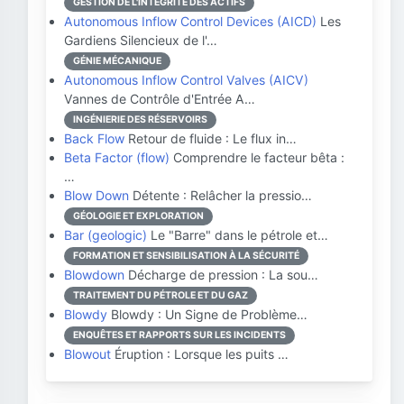
GESTION DE L'INTÉGRITÉ DES ACTIFS
Autonomous Inflow Control Devices (AICD)
Les
Gardiens Silencieux de l'…
GÉNIE MÉCANIQUE
Autonomous Inflow Control Valves (AICV)
Vannes de Contrôle d'Entrée A…
INGÉNIERIE DES RÉSERVOIRS
Back Flow
Retour de fluide : Le flux in…
Beta Factor (flow)
Comprendre le facteur bêta :
…
Blow Down
Détente : Relâcher la pressio…
GÉOLOGIE ET EXPLORATION
Bar (geologic)
Le "Barre" dans le pétrole et…
FORMATION ET SENSIBILISATION À LA SÉCURITÉ
Blowdown
Décharge de pression : La sou…
TRAITEMENT DU PÉTROLE ET DU GAZ
Blowdy
Blowdy : Un Signe de Problème…
ENQUÊTES ET RAPPORTS SUR LES INCIDENTS
Blowout
Éruption : Lorsque les puits …