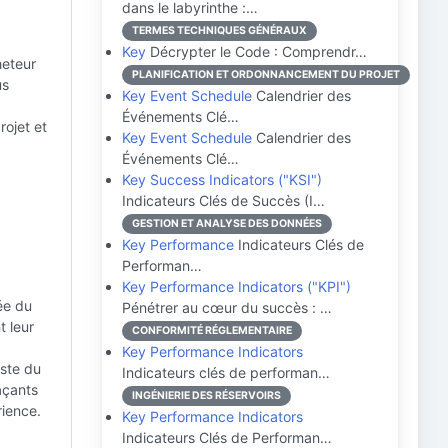
dans le labyrinthe :…
TERMES TECHNIQUES GÉNÉRAUX
Key
Décrypter le Code : Comprendr…
heteur
PLANIFICATION ET ORDONNANCEMENT DU PROJET
us
Key Event Schedule
Calendrier des
Événements Clé…
rojet et
Key Event Schedule
Calendrier des
Événements Clé…
Key Success Indicators ("KSI")
Indicateurs Clés de Succès (I…
GESTION ET ANALYSE DES DONNÉES
Key Performance
Indicateurs Clés de
Performan…
Key Performance Indicators ("KPI")
ée du
Pénétrer au cœur du succès : …
t leur
CONFORMITÉ RÉGLEMENTAIRE
Key Performance Indicators
iste du
Indicateurs clés de performan…
açants
INGÉNIERIE DES RÉSERVOIRS
rience.
Key Performance Indicators
Indicateurs Clés de Performan…