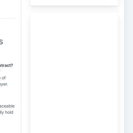
s
ntract?
f
 of
uyer.
laceable
ly hold