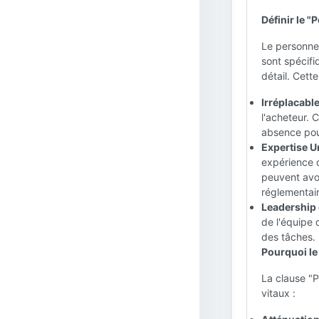
Définir le "
Le personnel
sont spécifi
détail. Cett
Irréplacable
l'acheteur. C
absence pou
Expertise U
expérience o
peuvent avo
réglementair
Leadership 
de l'équipe 
des tâches.
Pourquoi le 
La clause "P
vitaux :