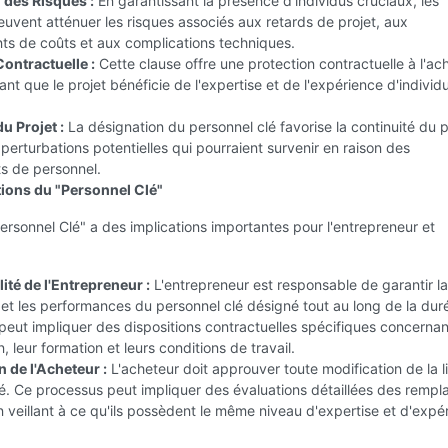
 des Risques :
En garantissant la présence d'individus cruciaux, les
uvent atténuer les risques associés aux retards de projet, aux
s de coûts et aux complications techniques.
Contractuelle :
Cette clause offre une protection contractuelle à l'ac
ant que le projet bénéficie de l'expertise et de l'expérience d'individ
u Projet :
La désignation du personnel clé favorise la continuité du p
 perturbations potentielles qui pourraient survenir en raison des
 de personnel.
tions du "Personnel Clé"
ersonnel Clé" a des implications importantes pour l'entrepreneur et
ité de l'Entrepreneur :
L'entrepreneur est responsable de garantir la
é et les performances du personnel clé désigné tout au long de la dur
 peut impliquer des dispositions contractuelles spécifiques concernan
, leur formation et leurs conditions de travail.
 de l'Acheteur :
L'acheteur doit approuver toute modification de la l
é. Ce processus peut impliquer des évaluations détaillées des rempl
 veillant à ce qu'ils possèdent le même niveau d'expertise et d'expé