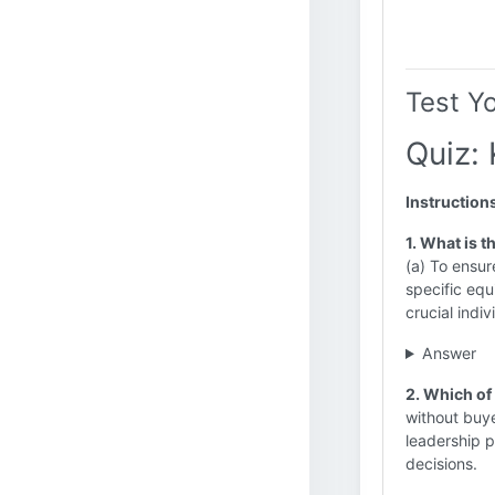
Test Y
Quiz: 
Instruction
1. What is t
(a) To ensur
specific equ
crucial indi
Answer
2. Which of
without buye
leadership po
decisions.