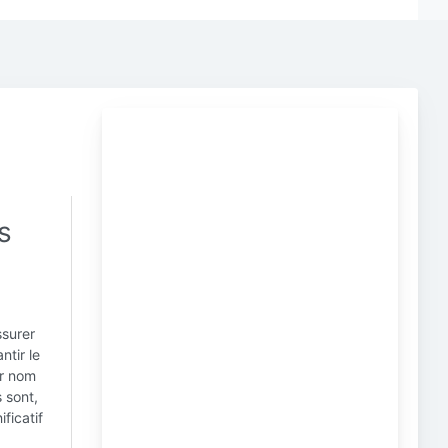
s
ssurer
ntir le
ur nom
 sont,
ficatif