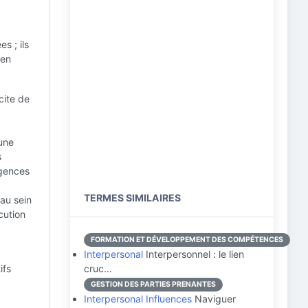
s ; ils
 en
cite de
une
s
igences
TERMES SIMILAIRES
au sein
cution
FORMATION ET DÉVELOPPEMENT DES COMPÉTENCES
Interpersonal
Interpersonnel : le lien
ifs
cruc…
GESTION DES PARTIES PRENANTES
Interpersonal Influences
Naviguer