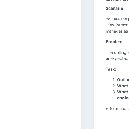
Scenario:
You are the 
"Key Personn
manager as 
Problem:
The drilling
unexpectedl
Task:
Outlin
What 
What 
engin
Exercice 