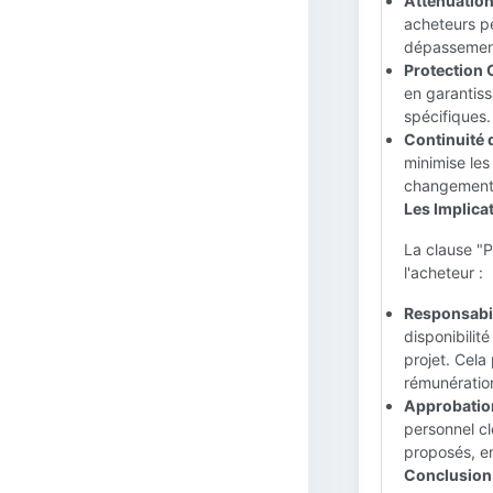
Atténuation
acheteurs pe
dépassement
Protection 
en garantiss
spécifiques.
Continuité d
minimise les
changements
Les Implica
La clause "P
l'acheteur :
Responsabil
disponibilit
projet. Cela
rémunération
Approbation
personnel cl
proposés, en
Conclusion