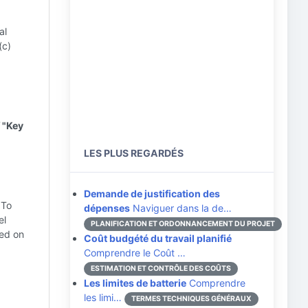
al
(c)
f "Key
LES PLUS REGARDÉS
Demande de justification des
 To
dépenses
Naviguer dans la de…
el
PLANIFICATION ET ORDONNANCEMENT DU PROJET
ted on
Coût budgété du travail planifié
Comprendre le Coût …
ESTIMATION ET CONTRÔLE DES COÛTS
Les limites de batterie
Comprendre
les limi…
TERMES TECHNIQUES GÉNÉRAUX