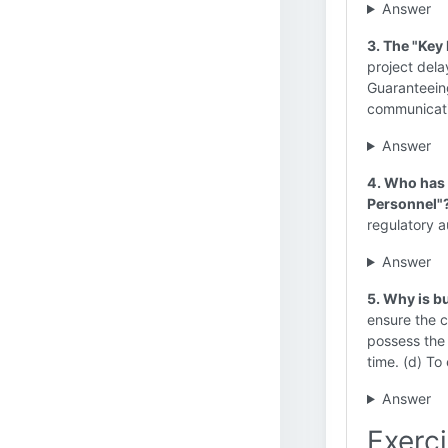
Answer
3. The "Key 
project delay
Guaranteeing
communicati
Answer
4. Who has 
Personnel"
regulatory a
Answer
5. Why is b
ensure the c
possess the 
time. (d) To
Answer
Exerc