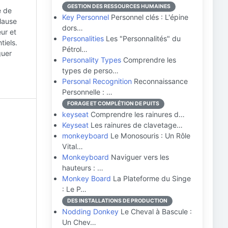
GESTION DES RESSOURCES HUMAINES
e de
Key Personnel
Personnel clés : L'épine
clause
dors…
ur et
Personalities
Les "Personnalités" du
tiels.
Pétrol…
guer
Personality Types
Comprendre les
types de perso…
Personal Recognition
Reconnaissance
Personnelle : …
FORAGE ET COMPLÉTION DE PUITS
keyseat
Comprendre les rainures d…
Keyseat
Les rainures de clavetage…
monkeyboard
Le Monosouris : Un Rôle
Vital…
Monkeyboard
Naviguer vers les
hauteurs : …
Monkey Board
La Plateforme du Singe
: Le P…
DES INSTALLATIONS DE PRODUCTION
Nodding Donkey
Le Cheval à Bascule :
Un Chev…