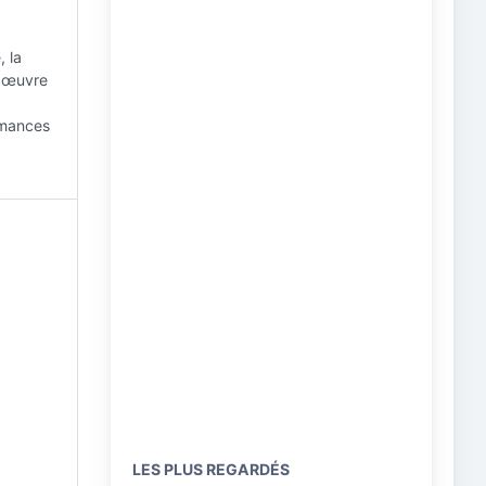
, la
n œuvre
ormances
LES PLUS REGARDÉS