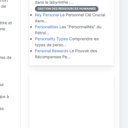
ffort
dans le labyrinthe :…
t de
GESTION DES RESSOURCES HUMAINES
Key Personal
Le Personnel Clé Crucial
dans…
tire et
Personalities
Les "Personnalités" du
une
Pétrol…
Personality Types
Comprendre les
types de perso…
Personal Rewards
Le Pouvoir des
Récompenses Pe…
res de
ur
ipe à
les