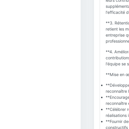
leurs contrib
supplémentai
l'efficacité 
**3. Rétenti
retient les 
entreprise q
professionne
**4. Amélior
contribution
l'équipe se 
**Mise en œu
**Développe
reconnaître l
**Encourager
reconnaître 
**Célébrer r
réalisations
**Fournir d
constructifs 