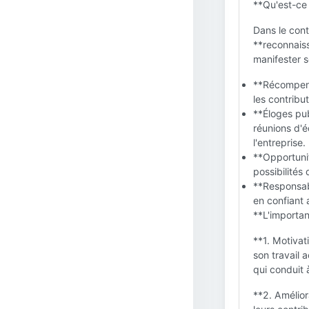
**Qu'est-ce
Dans le cont
**reconnaiss
manifester 
**Récompense
les contribut
**Éloges pub
réunions d'é
l'entreprise.
**Opportuni
possibilités
**Responsabi
en confiant 
**L'importan
**1. Motivat
son travail
qui conduit 
**2. Amélior