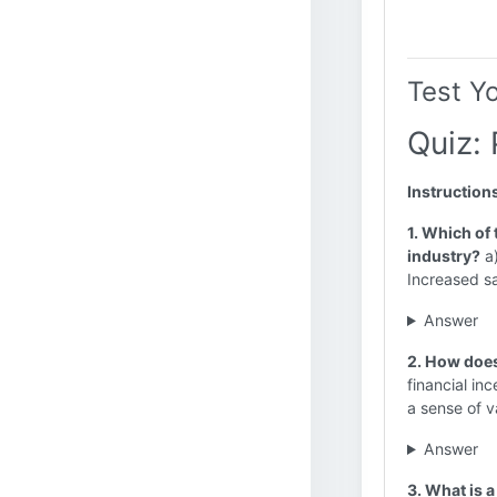
Test Y
Quiz: 
Instruction
1. Which of 
industry?
a)
Increased s
Answer
2. How does
financial in
a sense of 
Answer
3. What is 