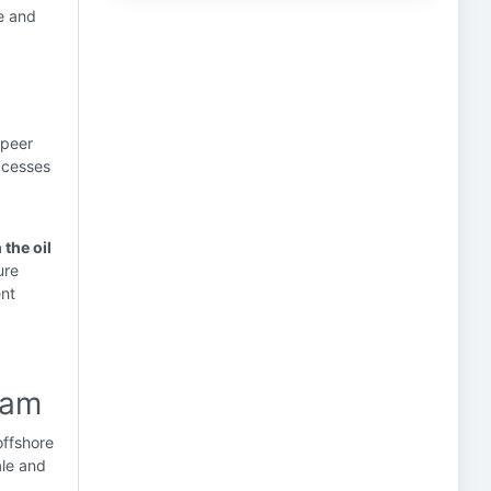
e and
 peer
ccesses
 the oil
ure
ent
ram
offshore
ale and