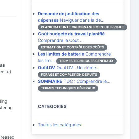
Demande de justification des
dépenses
Naviguer dans la de…
PLANIFICATION ET ORDONNANCEMENT DU PROJET
Coût budgété du travail planifié
Comprendre le Coût …
ESTIMATION ET CONTRÔLE DES COÛTS
Les limites de batterie
Comprendre
les limi…
TERMES TECHNIQUES GÉNÉRAUX
gas
Outil DV
Outil DV : Un éléme…
ent c)
FORAGE ET COMPLÉTION DE PUITS
SOMMAIRE
TOC : Comprendre le…
TERMES TECHNIQUES GÉNÉRAUX
ding
CATEGORIES
stering
Toutes les catégories
creased