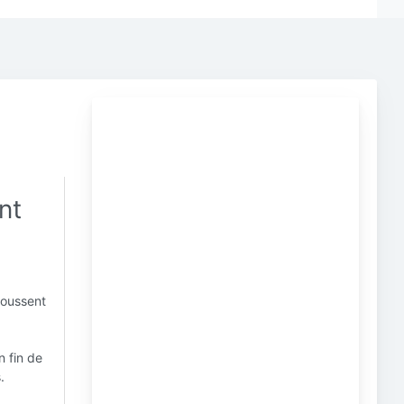
nt
poussent
n fin de
.