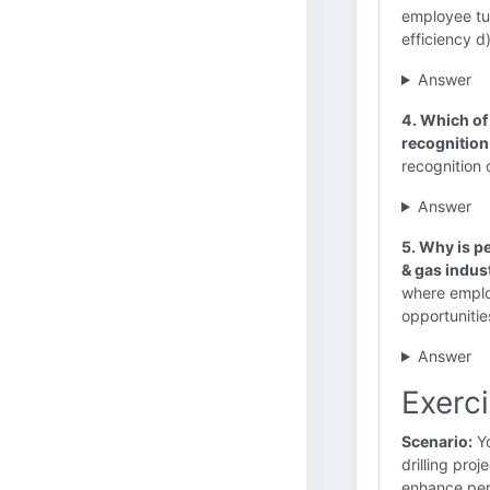
employee tu
efficiency d
Answer
4. Which of
recognition 
recognition 
Answer
5. Why is pe
& gas indus
where emplo
opportunitie
Answer
Exerc
Scenario:
Yo
drilling pro
enhance pe