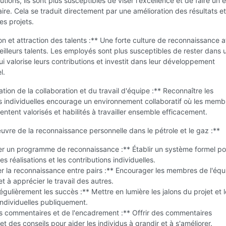
utions, ils sont plus susceptibles de viser l'excellence et de faire un e
re. Cela se traduit directement par une amélioration des résultats e
des projets.
on et attraction des talents :** Une forte culture de reconnaissance at
meilleurs talents. Les employés sont plus susceptibles de rester dans 
ui valorise leurs contributions et investit dans leur développement
l.
ation de la collaboration et du travail d'équipe :** Reconnaître les
s individuelles encourage un environnement collaboratif où les memb
sentent valorisés et habilités à travailler ensemble efficacement.
vre de la reconnaissance personnelle dans le pétrole et le gaz :**
r un programme de reconnaissance :** Établir un système formel po
es réalisations et les contributions individuelles.
 la reconnaissance entre pairs :** Encourager les membres de l'équ
et à apprécier le travail des autres.
égulièrement les succès :** Mettre en lumière les jalons du projet et 
 individuelles publiquement.
es commentaires et de l'encadrement :** Offrir des commentaires
et des conseils pour aider les individus à grandir et à s'améliorer.