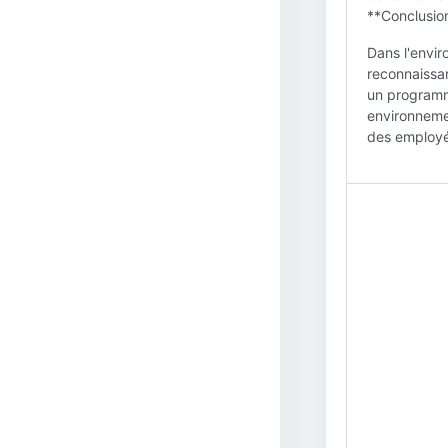
**Conclusion
Dans l'envir
reconnaissan
un programm
environnemen
des employés