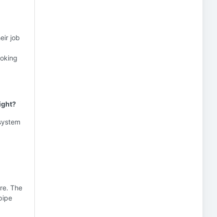
eir job
ooking
ight?
 system
ore. The
pipe