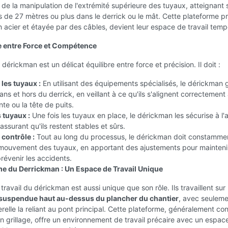
de la manipulation de l'extrémité supérieure des tuyaux, atteignant
 de 27 mètres ou plus dans le derrick ou le mât. Cette plateforme pr
n acier et étayée par des câbles, devient leur espace de travail temp
e entre Force et Compétence
 dérickman est un délicat équilibre entre force et précision. Il doit :
es tuyaux :
En utilisant des équipements spécialisés, le dérickman 
ans et hors du derrick, en veillant à ce qu'ils s'alignent correctement
nte ou la tête de puits.
 tuyaux :
Une fois les tuyaux en place, le dérickman les sécurise à l'
assurant qu'ils restent stables et sûrs.
 contrôle :
Tout au long du processus, le dérickman doit constamme
e mouvement des tuyaux, en apportant des ajustements pour maintenir
prévenir les accidents.
me du Derrickman : Un Espace de Travail Unique
travail du dérickman est aussi unique que son rôle. Ils travaillent sur
suspendue haut au-dessus du plancher du chantier
, avec seulem
erelle la reliant au pont principal. Cette plateforme, généralement con
en grillage, offre un environnement de travail précaire avec un espace