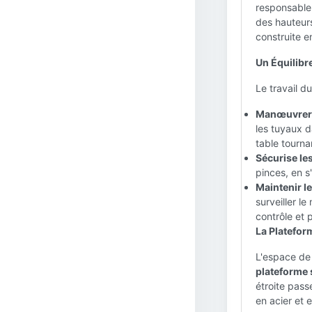
responsable 
des hauteurs
construite e
Un Équilibr
Le travail du
Manœuvrer l
les tuyaux d
table tourna
Sécurise les
pinces, en s'
Maintenir le
surveiller l
contrôle et 
La Platefor
L'espace de 
plateforme 
étroite pass
en acier et 