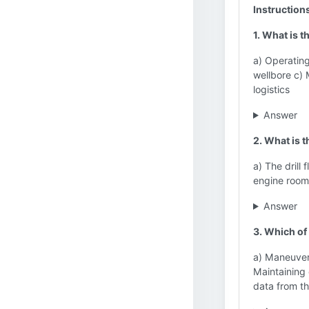
Instruction
1. What is 
a) Operating
wellbore c)
logistics
Answer
2. What is 
a) The drill
engine room
Answer
3. Which of
a) Maneuveri
Maintaining 
data from th