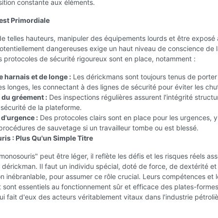
ition constante aux éléments.
 est Primordiale
 de telles hauteurs, manipuler des équipements lourds et être exposé
potentiellement dangereuses exige un haut niveau de conscience de 
s protocoles de sécurité rigoureux sont en place, notamment :
 harnais et de longe :
Les dérickmans sont toujours tenus de porter
es longes, les connectant à des lignes de sécurité pour éviter les chu
 du gréement :
Des inspections régulières assurent l'intégrité structu
 sécurité de la plateforme.
d'urgence :
Des protocoles clairs sont en place pour les urgences, y
procédures de sauvetage si un travailleur tombe ou est blessé.
is : Plus Qu'un Simple Titre
monosouris" peut être léger, il reflète les défis et les risques réels as
u dérickman. Il faut un individu spécial, doté de force, de dextérité et
n inébranlable, pour assumer ce rôle crucial. Leurs compétences et l
sont essentiels au fonctionnement sûr et efficace des plates-forme
ui fait d'eux des acteurs véritablement vitaux dans l'industrie pétroliè