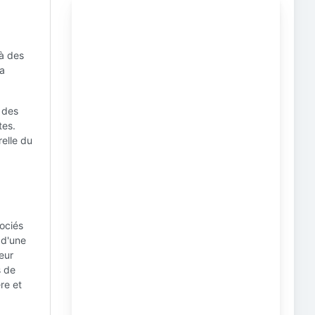
 à des
la
 des
tes.
relle du
sociés
 d'une
eur
s de
re et