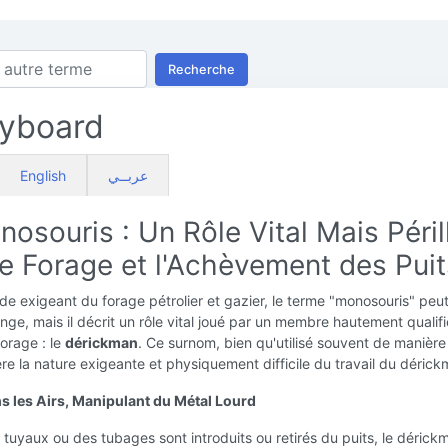
Recherche
yboard
English
عربــي
osouris : Un Rôle Vital Mais Péril
le Forage et l'Achèvement des Puit
e exigeant du forage pétrolier et gazier, le terme "monosouris" peu
ange, mais il décrit un rôle vital joué par un membre hautement qualif
forage : le
dérickman
. Ce surnom, bien qu'utilisé souvent de manière
re la nature exigeante et physiquement difficile du travail du dérick
s les Airs, Manipulant du Métal Lourd
tuyaux ou des tubages sont introduits ou retirés du puits, le dérick