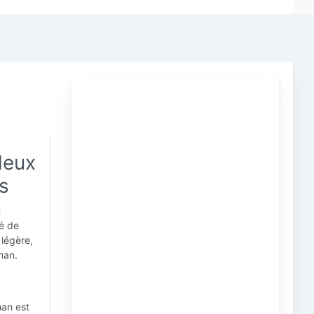
leux
s
t
ié de
 légère,
man.
man est