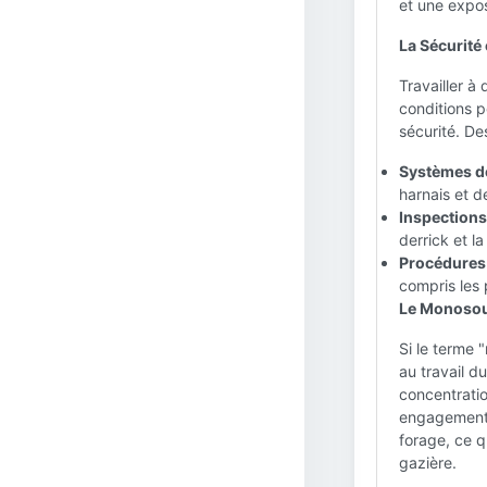
et une expos
La Sécurité
Travailler à
conditions 
sécurité. De
Systèmes de
harnais et d
Inspections
derrick et la
Procédures 
compris les 
Le Monosour
Si le terme "
au travail d
concentratio
engagement 
forage, ce q
gazière.