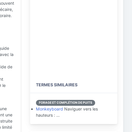
 souvent
écaire,
oraire.
guide
 avec la
aide de
nt
TERMES SIMILAIRES
 le
FORAGE ET COMPLÉTION DE PUITS
 une
Monkeyboard
Naviguer vers les
ent une
hauteurs : …
struite
 limité