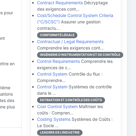
Contract Requirements
Décryptage
des exigences cont…
s pour
Cost/Schedule Control System Criteria
("C/SCSC")
Assurer une gestion
contractu…
CONFORMITÉ LÉGALE
ont
Contractual / Legal Requirements
Comprendre les exigences cont…
INGÉNIERIE D'INSTRUMENTATION ET DE CONTRÔLE
Control Requirements
Comprendre les
ettre en
exigences de c…
Control System
Contrôle du flux :
Comprendre…
Control System
Systèmes de contrôle
ystème
dans le …
sations
ntes des
ESTIMATION ET CONTRÔLE DES COÛTS
Cost Control System
Maîtriser les
une plus
coûts : Compren…
Costing Systems
Systèmes de Coûts :
Le Socle …
LEADERS DE L'INDUSTRIE