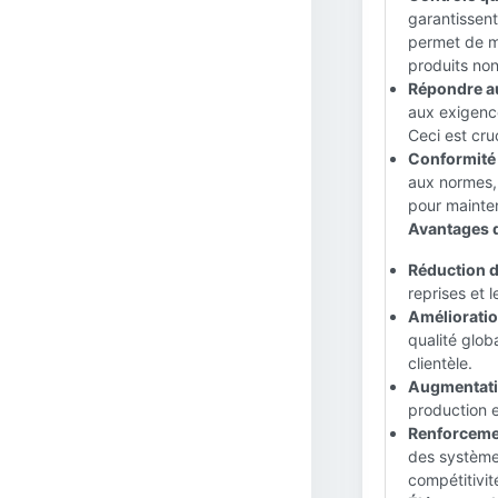
garantissent
permet de ma
produits no
Répondre au
aux exigence
Ceci est cruc
Conformité
aux normes, 
pour mainten
Avantages d
Réduction d
reprises et 
Amélioration
qualité glob
clientèle.
Augmentation
production et
Renforcemen
des systèmes
compétitivit