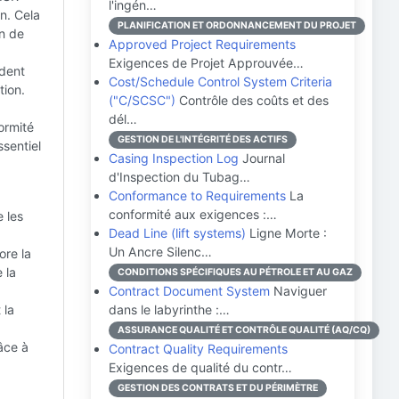
l'ingén…
n. Cela
PLANIFICATION ET ORDONNANCEMENT DU PROJET
on de
Approved Project Requirements
Exigences de Projet Approuvée…
ndent
Cost/Schedule Control System Criteria
tion.
("C/SCSC")
Contrôle des coûts et des
dél…
ormité
GESTION DE L'INTÉGRITÉ DES ACTIFS
ssentiel
Casing Inspection Log
Journal
d'Inspection du Tubag…
Conformance to Requirements
La
conformité aux exigences :…
 les
Dead Line (lift systems)
Ligne Morte :
Un Ancre Silenc…
ore la
 la
CONDITIONS SPÉCIFIQUES AU PÉTROLE ET AU GAZ
Contract Document System
Naviguer
 la
dans le labyrinthe :…
ASSURANCE QUALITÉ ET CONTRÔLE QUALITÉ (AQ/CQ)
âce à
Contract Quality Requirements
Exigences de qualité du contr…
GESTION DES CONTRATS ET DU PÉRIMÈTRE