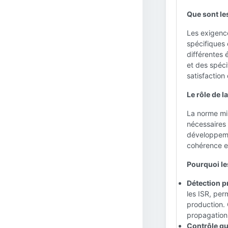
Que sont le
Les exigence
spécifiques 
différentes 
et des spéci
satisfaction 
Le rôle de 
La norme mil
nécessaires
développeme
cohérence et
Pourquoi le
Détection p
les ISR, per
production.
propagation 
Contrôle qua