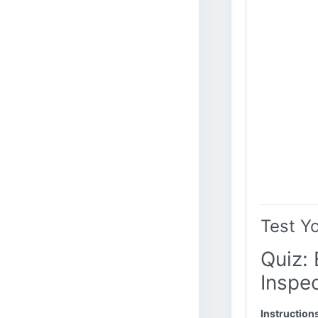
Test Y
Quiz: 
Inspe
Instruction