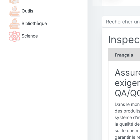
Outils
Bibliothèque
Science
Inspec
Français
Assure
exige
QA/Q
Dans le mond
des produits
système d’in
la qualité d
sur le conce
garantir le 