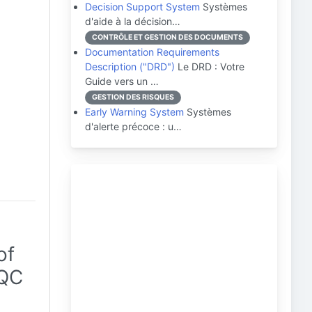
Decision Support System
Systèmes
d'aide à la décision…
CONTRÔLE ET GESTION DES DOCUMENTS
Documentation Requirements
Description ("DRD")
Le DRD : Votre
Guide vers un …
GESTION DES RISQUES
Early Warning System
Systèmes
d'alerte précoce : u…
of
/QC