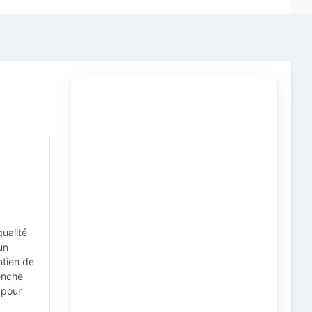
qualité
un
ntien de
penche
 pour