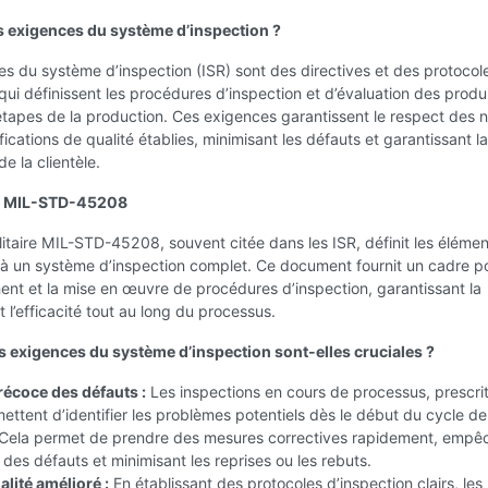
s exigences du système d’inspection ?
s du système d’inspection (ISR) sont des directives et des protocol
qui définissent les procédures d’inspection et d’évaluation des produ
étapes de la production. Ces exigences garantissent le respect des 
fications de qualité établies, minimisant les défauts et garantissant la
de la clientèle.
la MIL-STD-45208
itaire MIL-STD-45208, souvent citée dans les ISR, définit les élémen
 à un système d’inspection complet. Ce document fournit un cadre po
nt et la mise en œuvre de procédures d’inspection, garantissant la
 l’efficacité tout au long du processus.
s exigences du système d’inspection sont-elles cruciales ?
récoce des défauts :
Les inspections en cours de processus, prescri
mettent d’identifier les problèmes potentiels dès le début du cycle de
 Cela permet de prendre des mesures correctives rapidement, empêc
des défauts et minimisant les reprises ou les rebuts.
lité amélioré :
En établissant des protocoles d’inspection clairs, les