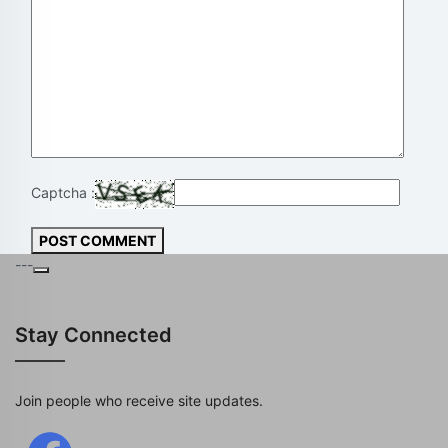
Captcha :
POST COMMENT
---
Stay Connected
Join people who receive site updates.