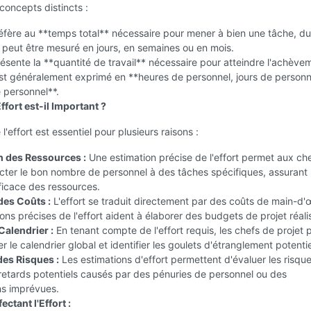
concepts distincts :
éfère au **temps total** nécessaire pour mener à bien une tâche, d
la peut être mesuré en jours, en semaines ou en mois.
sente la **quantité de travail** nécessaire pour atteindre l'achève
 est généralement exprimé en **heures de personnel, jours de personn
 personnel**.
ffort est-il Important ?
'effort est essentiel pour plusieurs raisons :
on des Ressources :
Une estimation précise de l'effort permet aux ch
ecter le bon nombre de personnel à des tâches spécifiques, assurant
efficace des ressources.
des Coûts :
L'effort se traduit directement par des coûts de main-d'
ons précises de l'effort aident à élaborer des budgets de projet réali
Calendrier :
En tenant compte de l'effort requis, les chefs de projet
r le calendrier global et identifier les goulets d'étranglement potentie
des Risques :
Les estimations d'effort permettent d'évaluer les risque
retards potentiels causés par des pénuries de personnel ou des
ns imprévues.
ectant l'Effort :