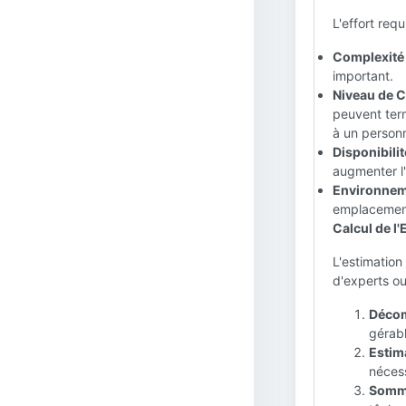
L'effort req
Complexité 
important.
Niveau de C
peuvent term
à un personn
Disponibili
augmenter l'
Environneme
emplacements
Calcul de l'E
L'estimation
d'experts ou
Décom
gérabl
Estima
néces
Somma