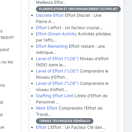
Meilleurs Effor…
PLANIFICATION ET ORDONNANCEMENT DU PROJET
Discrete Effort
Effort Discret : Une
Pierre A…
Effort
L'effort : Un facteur crucial…
és
Effort-Driven Activity
Activités pilotées
 rapport
par l'effo…
Effort Remaining
Effort restant : une
 peut
métrique…
Level of Effort ("LOE")
Niveau d'effort
 ou les
(NDE) dans le…
Level of Effort ("LOE")
Comprendre le
Niveau d'Effort…
Level of Effort ("LOE")
Comprendre le
ons
niveau d'effort…
Staffing Effort Limit
Limite d'Effort de
Personnel …
et
Work Effort
Comprendre l'Effort de
Travai…
el
TERMES TECHNIQUES GÉNÉRAUX
que
Effort
L'Effort : Un Facteur Clé dan…