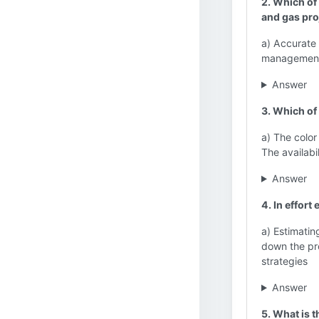
2. Which of 
and gas pro
a) Accurate 
management 
Answer
3. Which of 
a) The color
The availabi
Answer
4. In effort
a) Estimatin
down the pro
strategies
Answer
5. What is 