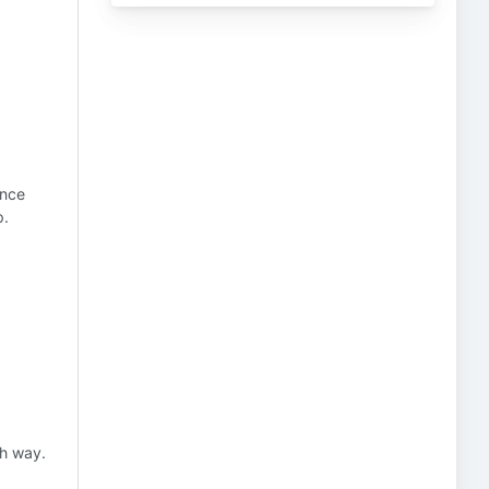
ance
p.
ch way.