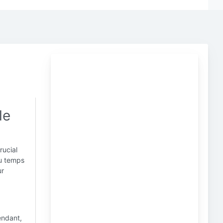
le
rucial
du temps
ur
endant,