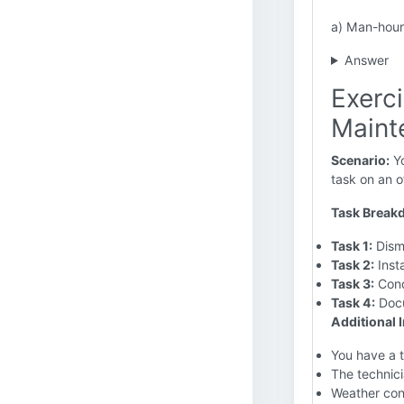
a) Man-hours
Answer
Exerci
Maint
Scenario:
Yo
task on an o
Task Break
Task 1:
Disma
Task 2:
Inst
Task 3:
Cond
Task 4:
Docu
Additional 
You have a t
The technici
Weather con