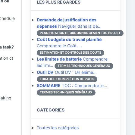
n oil
LES PLUS REGARDÉS
schedule
Demande de justification des
dépenses
Naviguer dans la de…
PLANIFICATION ET ORDONNANCEMENT DU PROJET
Coût budgété du travail planifié
Comprendre le Coût …
 a task?
ESTIMATION ET CONTRÔLE DES COÛTS
tion c)
Les limites de batterie
Comprendre
les limi…
TERMES TECHNIQUES GÉNÉRAUX
Outil DV
Outil DV : Un éléme…
FORAGE ET COMPLÉTION DE PUITS
SOMMAIRE
TOC : Comprendre le…
TERMES TECHNIQUES GÉNÉRAUX
eaking
CATEGORIES
Toutes les catégories