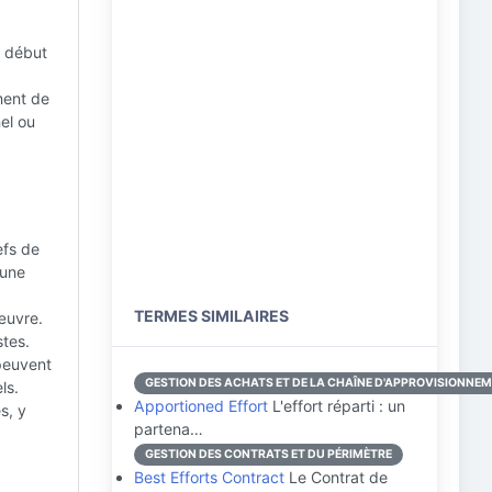
u début
ment de
el ou
efs de
 une
TERMES SIMILAIRES
œuvre.
stes.
 peuvent
GESTION DES ACHATS ET DE LA CHAÎNE D'APPROVISIONNE
ls.
Apportioned Effort
L'effort réparti : un
s, y
partena…
GESTION DES CONTRATS ET DU PÉRIMÈTRE
Best Efforts Contract
Le Contrat de