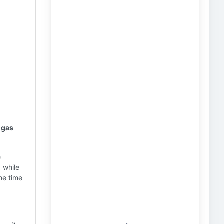
d gas
e
, while
the time