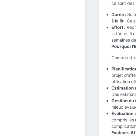
ce sont des 
Durée :
Se r
à la fin. Ce
Effort :
Repré
la tâche. Il
semaines de
Pourquoi l'E
Comprendre l
Planificati
projet d'aff
utilisation 
Estimation 
Des estimati
Gestion du 
mieux évalue
Évaluation 
compris les 
complicatio
Facteurs Aff