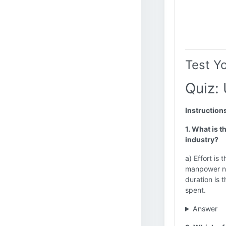
Test Y
Quiz: 
Instruction
1. What is t
industry?
a) Effort is
manpower nee
duration is t
spent.
Answer