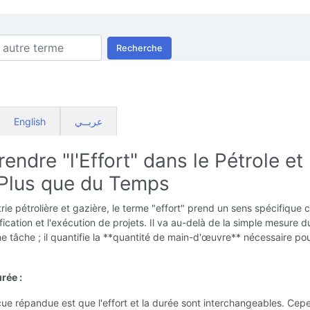
Recherche
English
عربــي
ndre "l'Effort" dans le Pétrole et 
 Plus que du Temps
trie pétrolière et gazière, le terme "effort" prend un sens spécifique c
ification et l'exécution de projets. Il va au-delà de la simple mesure 
e tâche ; il quantifie la **quantité de main-d'œuvre** nécessaire po
urée :
ue répandue est que l'effort et la durée sont interchangeables. Cep