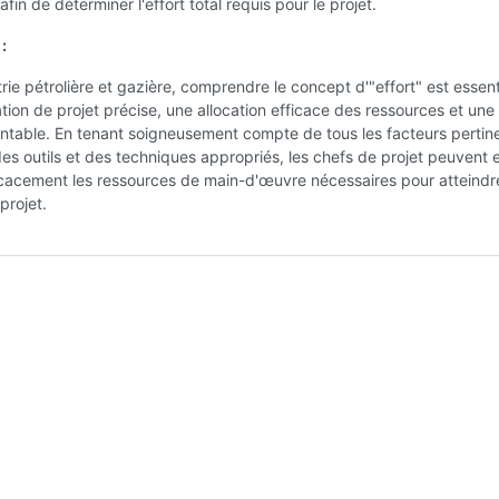
afin de déterminer l'effort total requis pour le projet.
:
trie pétrolière et gazière, comprendre le concept d'"effort" est essent
ation de projet précise, une allocation efficace des ressources et une
ntable. En tenant soigneusement compte de tous les facteurs pertine
 des outils et des techniques appropriés, les chefs de projet peuvent 
icacement les ressources de main-d'œuvre nécessaires pour atteindr
projet.