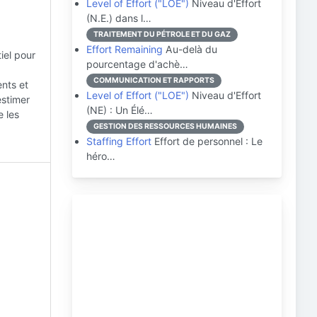
Level of Effort ("LOE")
Niveau d'Effort
(N.E.) dans l…
TRAITEMENT DU PÉTROLE ET DU GAZ
Effort Remaining
Au-delà du
iel pour
pourcentage d'achè…
COMMUNICATION ET RAPPORTS
nts et
Level of Effort ("LOE")
Niveau d'Effort
estimer
(NE) : Un Élé…
e les
GESTION DES RESSOURCES HUMAINES
Staffing Effort
Effort de personnel : Le
héro…