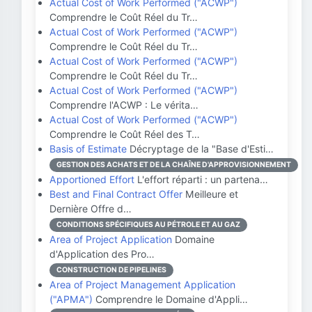
Actual Cost of Work Performed ("ACWP")
Comprendre le Coût Réel du Tr…
Actual Cost of Work Performed ("ACWP")
Comprendre le Coût Réel du Tr…
Actual Cost of Work Performed ("ACWP")
Comprendre le Coût Réel du Tr…
Actual Cost of Work Performed ("ACWP")
Comprendre l'ACWP : Le vérita…
Actual Cost of Work Performed ("ACWP")
Comprendre le Coût Réel des T…
Basis of Estimate
Décryptage de la "Base d'Esti…
GESTION DES ACHATS ET DE LA CHAÎNE D'APPROVISIONNEMENT
Apportioned Effort
L'effort réparti : un partena…
Best and Final Contract Offer
Meilleure et
Dernière Offre d…
CONDITIONS SPÉCIFIQUES AU PÉTROLE ET AU GAZ
Area of Project Application
Domaine
d'Application des Pro…
CONSTRUCTION DE PIPELINES
Area of Project Management Application
("APMA")
Comprendre le Domaine d'Appli…