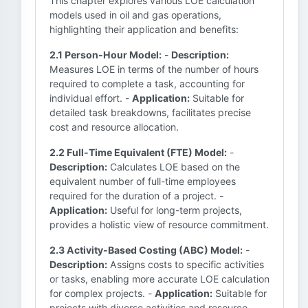
This chapter explores various LOE calculation
models used in oil and gas operations,
highlighting their application and benefits:
2.1 Person-Hour Model:
-
Description:
Measures LOE in terms of the number of hours
required to complete a task, accounting for
individual effort. -
Application:
Suitable for
detailed task breakdowns, facilitates precise
cost and resource allocation.
2.2 Full-Time Equivalent (FTE) Model:
-
Description:
Calculates LOE based on the
equivalent number of full-time employees
required for the duration of a project. -
Application:
Useful for long-term projects,
provides a holistic view of resource commitment.
2.3 Activity-Based Costing (ABC) Model:
-
Description:
Assigns costs to specific activities
or tasks, enabling more accurate LOE calculation
for complex projects. -
Application:
Suitable for
projects with diverse activities and resource