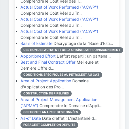
Comprendre le Coût Réel des T…
Actual Cost of Work Performed ("ACWP")
Comprendre le Coût Réel du Tr…
Actual Cost of Work Performed ("ACWP")
Comprendre le Coût Réel du Tr…
Actual Cost of Work Performed ("ACWP")
Comprendre le Coût Réel du Tr…
Basis of Estimate
Décryptage de la "Base d'Esti…
GESTION DES ACHATS ET DE LA CHAÎNE D'APPROVISIONNEMENT
Apportioned Effort
L'effort réparti : un partena…
Best and Final Contract Offer
Meilleure et
Dernière Offre d…
CONDITIONS SPÉCIFIQUES AU PÉTROLE ET AU GAZ
Area of Project Application
Domaine
d'Application des Pro…
CONSTRUCTION DE PIPELINES
Area of Project Management Application
("APMA")
Comprendre le Domaine d'Appli…
GESTION ET ANALYSE DES DONNÉES
As-of Date
Date d'effet : L'instantané d…
FORAGE ET COMPLÉTION DE PUITS