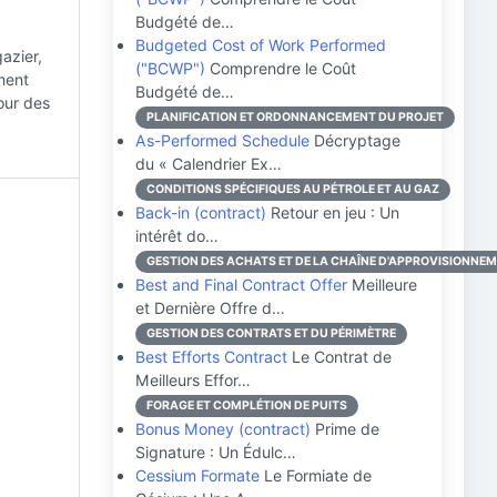
Budgété de…
Budgeted Cost of Work Performed
azier,
("BCWP")
Comprendre le Coût
ement
Budgété de…
pour des
PLANIFICATION ET ORDONNANCEMENT DU PROJET
As-Performed Schedule
Décryptage
du « Calendrier Ex…
CONDITIONS SPÉCIFIQUES AU PÉTROLE ET AU GAZ
Back-in (contract)
Retour en jeu : Un
intérêt do…
GESTION DES ACHATS ET DE LA CHAÎNE D'APPROVISIONNE
Best and Final Contract Offer
Meilleure
et Dernière Offre d…
GESTION DES CONTRATS ET DU PÉRIMÈTRE
Best Efforts Contract
Le Contrat de
Meilleurs Effor…
FORAGE ET COMPLÉTION DE PUITS
Bonus Money (contract)
Prime de
Signature : Un Édulc…
Cessium Formate
Le Formiate de