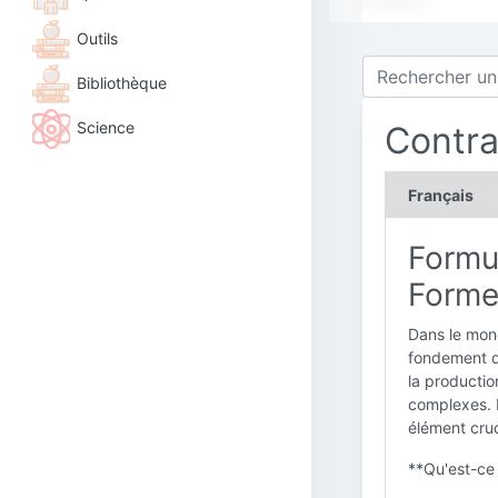
Outils
Bibliothèque
Science
Contra
Français
Formu
Formel
Dans le mond
fondement de
la productio
complexes. Po
élément cruc
**Qu'est-ce 