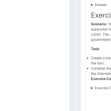
Answer
Exerci
Scenario:
Yo
supervisor h
(JOA). The J
government 
Task:
Create a bas
the text.
Consider the
the internat
Exercice Co
Exercice 