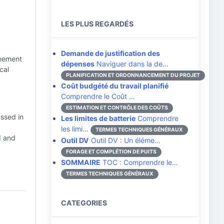
LES PLUS REGARDÉS
Demande de justification des
reement
dépenses
Naviguer dans la de…
cal
PLANIFICATION ET ORDONNANCEMENT DU PROJET
Coût budgété du travail planifié
Comprendre le Coût …
ESTIMATION ET CONTRÔLE DES COÛTS
ussed in
Les limites de batterie
Comprendre
les limi…
TERMES TECHNIQUES GÉNÉRAUX
d and
Outil DV
Outil DV : Un éléme…
FORAGE ET COMPLÉTION DE PUITS
SOMMAIRE
TOC : Comprendre le…
TERMES TECHNIQUES GÉNÉRAUX
CATEGORIES