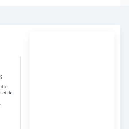
s
t le
n et de
n