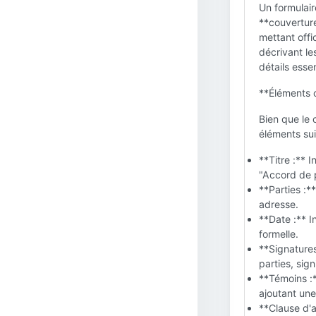
Un formulair
**couverture
mettant offic
décrivant le
détails essen
**Éléments c
Bien que le 
éléments sui
**Titre :** 
"Accord de 
**Parties :*
adresse.
**Date :** I
formelle.
**Signatures
parties, sign
**Témoins :*
ajoutant une
**Clause d'a