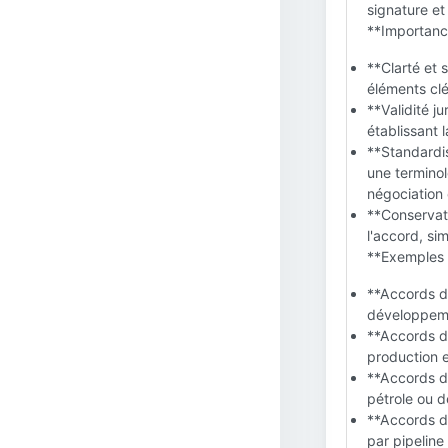
signature et 
**Importanc
**Clarté et 
éléments clé
**Validité ju
établissant l
**Standardis
une terminol
négociation 
**Conservati
l'accord, sim
**Exemples d
**Accords de
développemen
**Accords de
production e
**Accords de
pétrole ou d
**Accords de
par pipeline