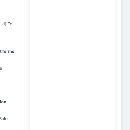
. d) To
ct forms
se
tion
Sales