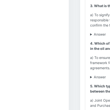
3. What is t
a) To signif
responsible 
confirm the f
Answer
4. Which of
in the oil a
a) To ensure
framework fo
agreements. 
Answer
5. Which ty
between th
a) Joint Op
and Purchas