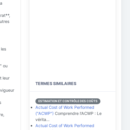
la
,
rat**,
utres
 les
e" ou
t leur
TERMES SIMILAIRES
 vigueur
ESTIMATION ET CONTRÔLE DES COÛTS
s
Actual Cost of Work Performed
("ACWP")
Comprendre l'ACWP : Le
re,
vérita…
Actual Cost of Work Performed