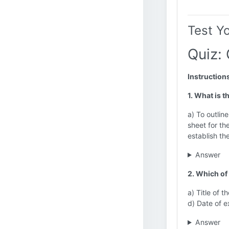
Test Y
Quiz: 
Instruction
1. What is t
a) To outline
sheet for th
establish th
Answer
2. Which of 
a) Title of 
d) Date of e
Answer