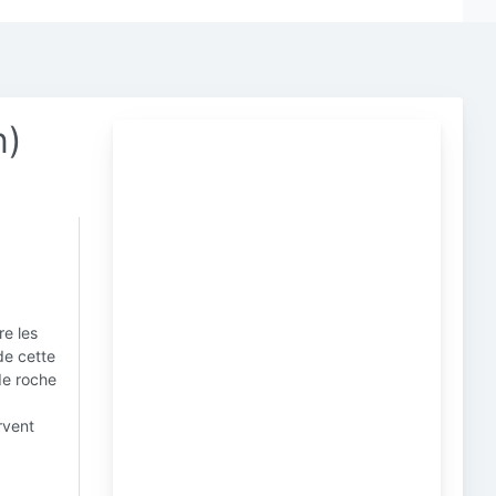
n)
re les
de cette
 de roche
rvent