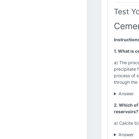
Test Y
Cemen
Instruction
1. What is c
a) The proce
precipitate 
process of s
through the 
Answer
2. Which of
reservoirs?
a) Calcite b
Answer