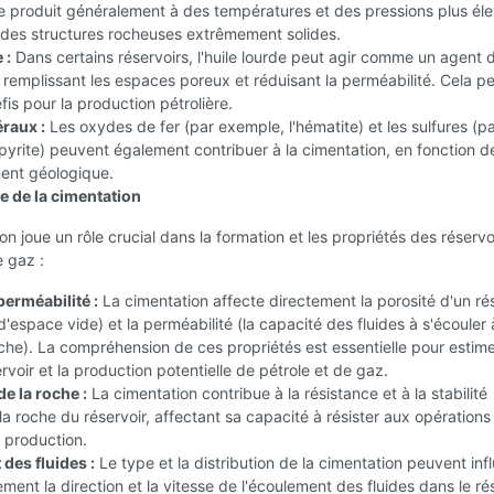
e produit généralement à des températures et des pressions plus él
 des structures rocheuses extrêmement solides.
 :
Dans certains réservoirs, l'huile lourde peut agir comme un agent 
 remplissant les espaces poreux et réduisant la perméabilité. Cela p
fis pour la production pétrolière.
raux :
Les oxydes de fer (par exemple, l'hématite) et les sulfures (p
pyrite) peuvent également contribuer à la cimentation, en fonction d
ment géologique.
e de la cimentation
on joue un rôle crucial dans la formation et les propriétés des réservo
e gaz :
perméabilité :
La cimentation affecte directement la porosité d'un ré
 d'espace vide) et la perméabilité (la capacité des fluides à s'écouler 
oche). La compréhension de ces propriétés est essentielle pour estime
ervoir et la production potentielle de pétrole et de gaz.
e la roche :
La cimentation contribue à la résistance et à la stabilité
la roche du réservoir, affectant sa capacité à résister aux opérations
 production.
des fluides :
Le type et la distribution de la cimentation peuvent inf
ment la direction et la vitesse de l'écoulement des fluides dans le rés