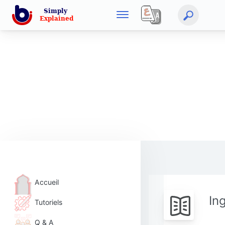
Accueil
In
Tutoriels
Q & A