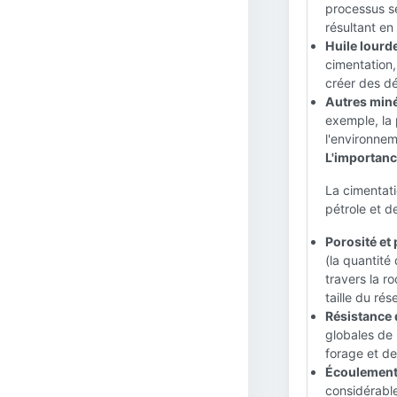
processus s
résultant en
Huile lourde
cimentation,
créer des dé
Autres miné
exemple, la 
l'environne
L'importanc
La cimentati
pétrole et d
Porosité et 
(la quantité
travers la r
taille du rés
Résistance d
globales de 
forage et de
Écoulement 
considérable