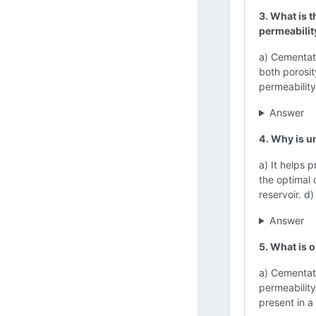
3. What is 
permeabilit
a) Cementat
both porosit
permeability
Answer
4. Why is u
a) It helps 
the optimal 
reservoir. d)
Answer
5. What is 
a) Cementati
permeability
present in a