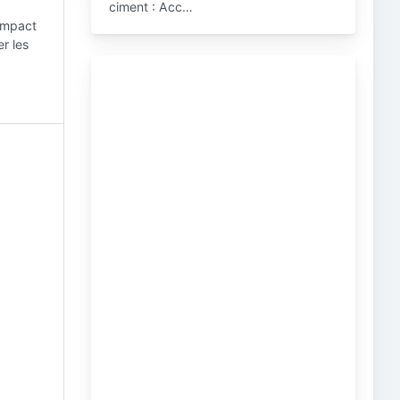
ciment : Acc…
 impact
er les