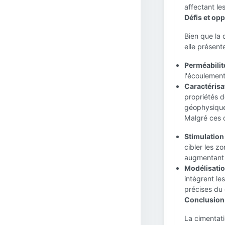
affectant le
Défis et op
Bien que la 
elle présent
Perméabilité
l'écoulement
Caractérisa
propriétés d
géophysique
Malgré ces d
Stimulation 
cibler les z
augmentant 
Modélisatio
intègrent le
précises du
Conclusion
La cimentati