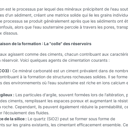
on est le processus par lequel des minéraux précipitent de l'eau sout
es d'un sédiment, créant une matrice solide qui lie les grains individu
e processus se produit généralement après que les sédiments ont é
nfouis, alors que l'eau souterraine percole à travers les pores, trans
x dissous.
aison de la formation : La "colle" des réservoirs
raux agissent comme des ciments, chacun contribuant aux caractéri
 réservoir. Voici quelques agents de cimentation courants :
CO3) :
Ce minéral carbonaté est un ciment prévalent dans de nombr
contribuant à la formation de structures rocheuses solides. Il se forme
 des environnements où l'eau souterraine est riche en ions calcium 
gileux :
Les particules d'argile, souvent formées lors de l'altération,
des ciments, remplissant les espaces poreux et augmentant la résis
a roche. Cependant, ils peuvent également réduire la perméabilité, c
r l'écoulement des fluides.
 de la silice :
Le quartz (SiO2) peut se former sous forme de
s sur les grains existants, les cimentant efficacement ensemble. Ce