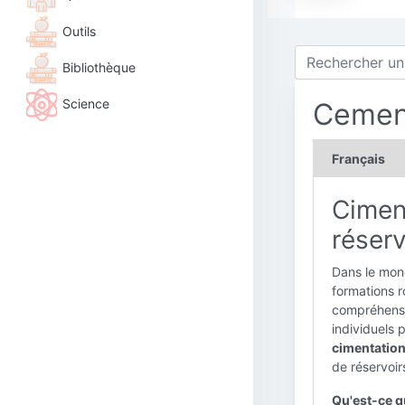
Outils
Bibliothèque
Science
Cement
Français
Ciment
réserv
Dans le mond
formations r
compréhensi
individuels 
cimentatio
de réservoir
Qu'est-ce q