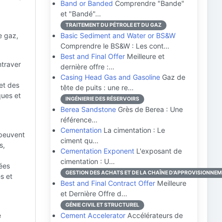
Band or Banded
Comprendre "Bande"
et "Bandé"…
TRAITEMENT DU PÉTROLE ET DU GAZ
e gaz,
Basic Sediment and Water or BS&W
Comprendre le BS&W : Les cont…
Best and Final Offer
Meilleure et
ntraver
dernière offre :…
Casing Head Gas and Gasoline
Gaz de
et des
tête de puits : une re…
ques et
INGÉNIERIE DES RÉSERVOIRS
Berea Sandstone
Grès de Berea : Une
référence…
Cementation
La cimentation : Le
 peuvent
ciment qu…
s,
Cementation Exponent
L'exposant de
cimentation : U…
ées
GESTION DES ACHATS ET DE LA CHAÎNE D'APPROVISIONNE
s et
Best and Final Contract Offer
Meilleure
et Dernière Offre d…
GÉNIE CIVIL ET STRUCTUREL
e
Cement Accelerator
Accélérateurs de