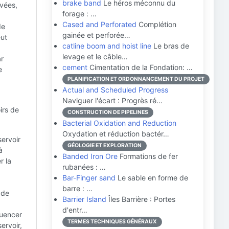
brake band
Le héros méconnu du
evées,
forage : …
Cased and Perforated
Complétion
de
gainée et perforée…
eut
catline boom and hoist line
Le bras de
levage et le câble…
ar
cement
Cimentation de la Fondation: …
e
PLANIFICATION ET ORDONNANCEMENT DU PROJET
Actual and Scheduled Progress
Naviguer l'écart : Progrès ré…
irs de
CONSTRUCTION DE PIPELINES
Bacterial Oxidation and Reduction
Oxydation et réduction bactér…
servoir
GÉOLOGIE ET EXPLORATION
à
Banded Iron Ore
Formations de fer
r la
rubanées : …
Bar-Finger sand
Le sable en forme de
barre : …
 de
Barrier Island
Îles Barrière : Portes
d'entr…
luencer
TERMES TECHNIQUES GÉNÉRAUX
ervoir,