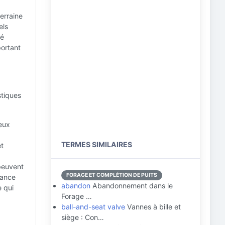
erraine
els
té
portant
stiques
eux
TERMES SIMILAIRES
et
 peuvent
FORAGE ET COMPLÉTION DE PUITS
tance
abandon
Abandonnement dans le
e qui
Forage …
ball-and-seat valve
Vannes à bille et
siège : Con…