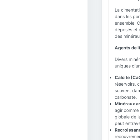
La cimentati
dans les por
ensemble. C
déposés et e
des minérau
Agents de li
Divers miné
uniques d'un
Calcite (Ca
réservoirs, 
souvent dans
carbonate.
Minéraux ar
agir comme 
globale de l
peut entrave
Recroissance
recouvrement