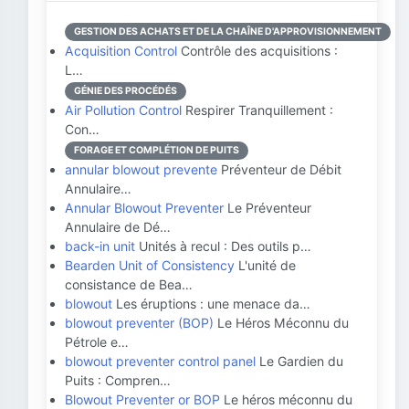
GESTION DES ACHATS ET DE LA CHAÎNE D'APPROVISIONNEMENT
Acquisition Control
Contrôle des acquisitions :
L…
GÉNIE DES PROCÉDÉS
Air Pollution Control
Respirer Tranquillement :
Con…
FORAGE ET COMPLÉTION DE PUITS
annular blowout prevente
Préventeur de Débit
Annulaire…
Annular Blowout Preventer
Le Préventeur
Annulaire de Dé…
back-in unit
Unités à recul : Des outils p…
Bearden Unit of Consistency
L'unité de
consistance de Bea…
blowout
Les éruptions : une menace da…
blowout preventer (BOP)
Le Héros Méconnu du
Pétrole e…
blowout preventer control panel
Le Gardien du
Puits : Compren…
Blowout Preventer or BOP
Le héros méconnu du