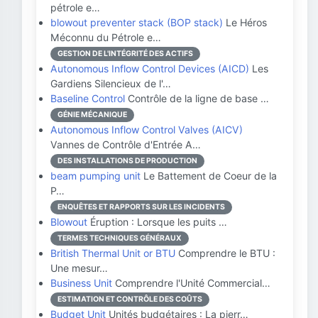
pétrole e…
blowout preventer stack (BOP stack)
Le Héros
Méconnu du Pétrole e…
GESTION DE L'INTÉGRITÉ DES ACTIFS
Autonomous Inflow Control Devices (AICD)
Les
Gardiens Silencieux de l'…
Baseline Control
Contrôle de la ligne de base …
GÉNIE MÉCANIQUE
Autonomous Inflow Control Valves (AICV)
Vannes de Contrôle d'Entrée A…
DES INSTALLATIONS DE PRODUCTION
beam pumping unit
Le Battement de Coeur de la
P…
ENQUÊTES ET RAPPORTS SUR LES INCIDENTS
Blowout
Éruption : Lorsque les puits …
TERMES TECHNIQUES GÉNÉRAUX
British Thermal Unit or BTU
Comprendre le BTU :
Une mesur…
Business Unit
Comprendre l'Unité Commercial…
ESTIMATION ET CONTRÔLE DES COÛTS
Budget Unit
Unités budgétaires : La pierr…