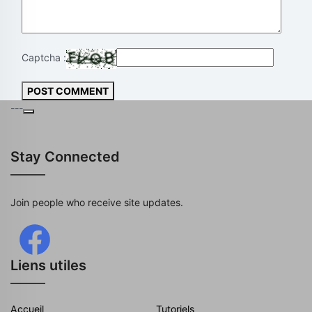
Captcha :
POST COMMENT
---
Stay Connected
Join people who receive site updates.
Liens utiles
Accueil
Tutoriels