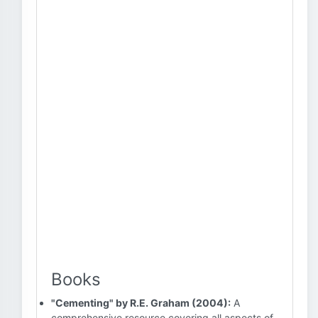
Books
"Cementing" by R.E. Graham (2004):
A
comprehensive resource covering all aspects of