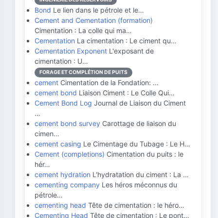
Bond
Le lien dans le pétrole et le…
Cement and Cementation (formation)
Cimentation : La colle qui ma…
Cementation
La cimentation : Le ciment qu…
Cementation Exponent
L'exposant de
cimentation : U…
FORAGE ET COMPLÉTION DE PUITS
cement
Cimentation de la Fondation: …
cement bond
Liaison Ciment : Le Colle Qui…
Cement Bond Log
Journal de Liaison du Ciment
…
cement bond survey
Carottage de liaison du
cimen…
cement casing
Le Cimentage du Tubage : Le H…
Cement (completions)
Cimentation du puits : le
hér…
cement hydration
L'hydratation du ciment : La …
cementing company
Les héros méconnus du
pétrole…
cementing head
Tête de cimentation : le héro…
Cementing Head
Tête de cimentation : Le pont…