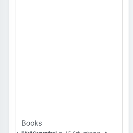
Books
"Well Cementing"
by J.E. Schlumberger - A