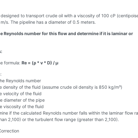
s designed to transport crude oil with a viscosity of 100 cP (centipoise
1 m/s. The pipeline has a diameter of 0.5 meters.
e Reynolds number for this flow and determine if it is laminar or
s:
he formula:
Re = (ρ * v * D) / µ
:
 the Reynolds number
he density of the fluid (assume crude oil density is 850 kg/m³)
he velocity of the fluid
he diameter of the pipe
he viscosity of the fluid
ine if the calculated Reynolds number falls within the laminar flow r
than 2,100) or the turbulent flow range (greater than 2,100).
Correction