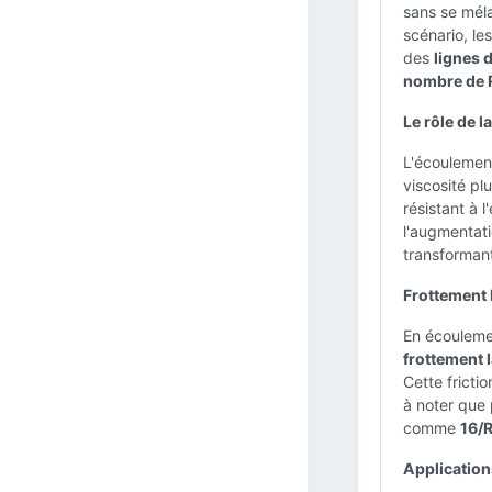
sans se méla
scénario, les
des
lignes 
nombre de R
Le rôle de la
L'écoulement
viscosité pl
résistant à 
l'augmentati
transforman
Frottement 
En écoulemen
frottement 
Cette frictio
à noter que 
comme
16/
Applications