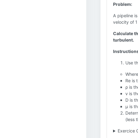
Problem:
A pipeline i
velocity of 
Calculate th
turbulent.
Instruction
Use t
Where
Re is
ρ is t
v is t
D is t
µ is t
Determ
(less 
Exercice 