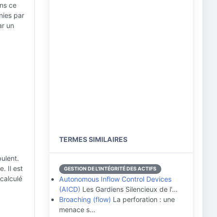
ans ce
inies par
ar un
TERMES SIMILAIRES
bulent.
. Il est
GESTION DE L'INTÉGRITÉ DES ACTIFS
calculé
Autonomous Inflow Control Devices
(AICD)
Les Gardiens Silencieux de l'…
Broaching (flow)
La perforation : une
menace s…