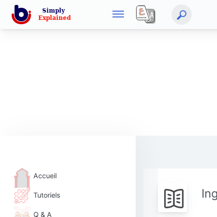
Accueil
In
Tutoriels
Q & A