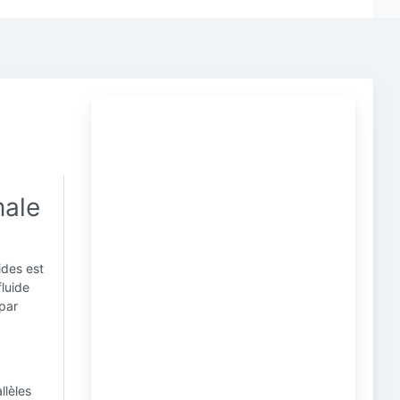
male
ides est
luide
 par
llèles