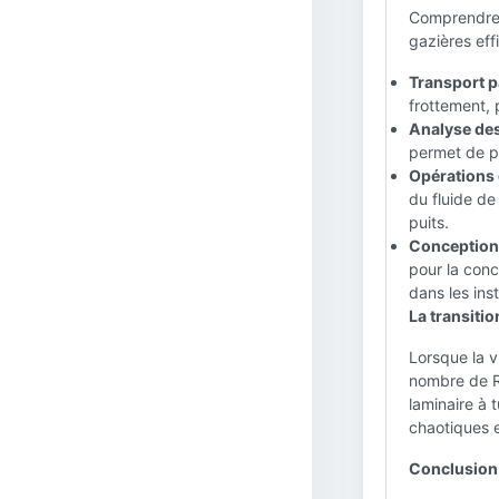
Comprendre l
gazières eff
Transport pa
frottement, 
Analyse des
permet de pr
Opérations 
du fluide de
puits.
Conception
pour la conc
dans les inst
La transitio
Lorsque la v
nombre de R
laminaire à 
chaotiques e
Conclusion 