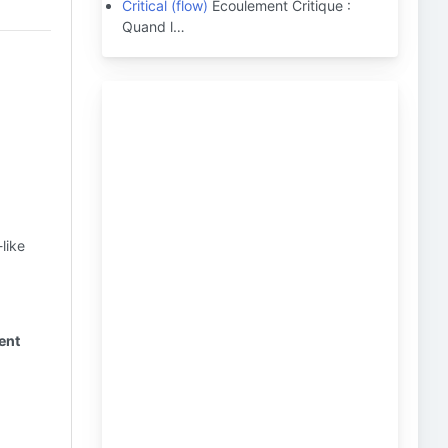
Critical (flow)
Écoulement Critique :
Quand l…
-like
lent