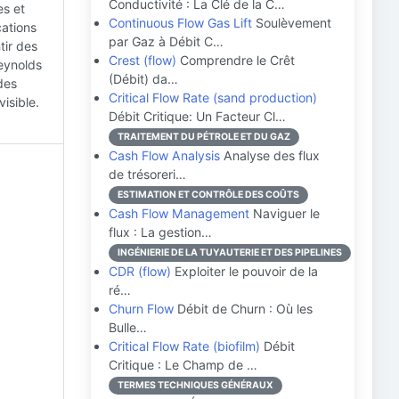
Conductivité : La Clé de la C…
es et
Continuous Flow Gas Lift
Soulèvement
cations
par Gaz à Débit C…
tir des
Crest (flow)
Comprendre le Crêt
eynolds
(Débit) da…
des
Critical Flow Rate (sand production)
isible.
Débit Critique: Un Facteur Cl…
TRAITEMENT DU PÉTROLE ET DU GAZ
Cash Flow Analysis
Analyse des flux
de trésoreri…
ESTIMATION ET CONTRÔLE DES COÛTS
Cash Flow Management
Naviguer le
flux : La gestion…
INGÉNIERIE DE LA TUYAUTERIE ET DES PIPELINES
CDR (flow)
Exploiter le pouvoir de la
ré…
Churn Flow
Débit de Churn : Où les
Bulle…
Critical Flow Rate (biofilm)
Débit
Critique : Le Champ de …
TERMES TECHNIQUES GÉNÉRAUX