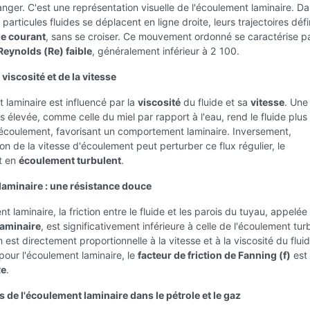
nger. C'est une représentation visuelle de l'écoulement laminaire. D
 particules fluides se déplacent en ligne droite, leurs trajectoires déf
de courant
, sans se croiser. Ce mouvement ordonné se caractérise p
eynolds (Re) faible
, généralement inférieur à 2 100.
 viscosité et de la vitesse
 laminaire est influencé par la
viscosité
du fluide et sa
vitesse
. Une
us élevée, comme celle du miel par rapport à l'eau, rend le fluide plus
l'écoulement, favorisant un comportement laminaire. Inversement,
on de la vitesse d'écoulement peut perturber ce flux régulier, le
t en
écoulement turbulent
.
laminaire : une résistance douce
t laminaire, la friction entre le fluide et les parois du tuyau, appelée
laminaire
, est significativement inférieure à celle de l'écoulement tur
n est directement proportionnelle à la vitesse et à la viscosité du fluide
pour l'écoulement laminaire, le
facteur de friction de Fanning (f)
est 
Re
.
 de l'écoulement laminaire dans le pétrole et le gaz