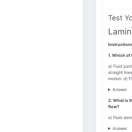
Test Y
Lamin
Instruction
1. Which of
a) Fluid par
straight line
motion. d) F
Answer
2. What is t
flow?
a) Fluid den
Answer