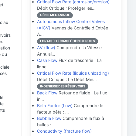
Critical Flow Rate (corrosion/erosion)
et
Débit Critique : Protéger les…
GÉNIE MÉCANIQUE
Autonomous Inflow Control Valves
es au
(AICV)
Vannes de Contrôle d'Entrée
A…
rvoirs
n.
FORAGE ET COMPLÉTION DE PUITS
AV (flow)
Comprendre la Vitesse
lation
Annulai…
é du
Cash Flow
Flux de trésorerie : La
ligne…
ciale
Critical Flow Rate (liquids unloading)
isés
Débit Critique : Le Débit Min…
INGÉNIERIE DES RÉSERVOIRS
Back Flow
Retour de fluide : Le flux
le
in…
de
Beta Factor (flow)
Comprendre le
nts
facteur bêta : …
Bubble Flow
Comprendre le flux à
bulles :…
Conductivity (fracture flow)