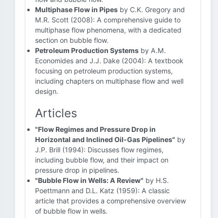
Multiphase Flow in Pipes
by C.K. Gregory and
M.R. Scott (2008): A comprehensive guide to
multiphase flow phenomena, with a dedicated
section on bubble flow.
Petroleum Production Systems
by A.M.
Economides and J.J. Dake (2004): A textbook
focusing on petroleum production systems,
including chapters on multiphase flow and well
design.
Articles
"Flow Regimes and Pressure Drop in
Horizontal and Inclined Oil-Gas Pipelines"
by
J.P. Brill (1994): Discusses flow regimes,
including bubble flow, and their impact on
pressure drop in pipelines.
"Bubble Flow in Wells: A Review"
by H.S.
Poettmann and D.L. Katz (1959): A classic
article that provides a comprehensive overview
of bubble flow in wells.