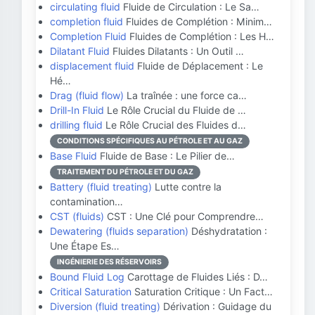
circulating fluid
Fluide de Circulation : Le Sa…
completion fluid
Fluides de Complétion : Minim…
Completion Fluid
Fluides de Complétion : Les H…
Dilatant Fluid
Fluides Dilatants : Un Outil …
displacement fluid
Fluide de Déplacement : Le
Hé…
Drag (fluid flow)
La traînée : une force ca…
Drill-In Fluid
Le Rôle Crucial du Fluide de …
drilling fluid
Le Rôle Crucial des Fluides d…
CONDITIONS SPÉCIFIQUES AU PÉTROLE ET AU GAZ
Base Fluid
Fluide de Base : Le Pilier de…
TRAITEMENT DU PÉTROLE ET DU GAZ
Battery (fluid treating)
Lutte contre la
contamination…
CST (fluids)
CST : Une Clé pour Comprendre…
Dewatering (fluids separation)
Déshydratation :
Une Étape Es…
INGÉNIERIE DES RÉSERVOIRS
Bound Fluid Log
Carottage de Fluides Liés : D…
Critical Saturation
Saturation Critique : Un Fact…
Diversion (fluid treating)
Dérivation : Guidage du