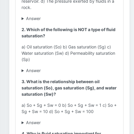
reservoir. d) The pressure exerted by fluids in a
rock.
Answer
2. Which of the following is NOT a type of fluid
saturation?
a) Oil saturation (So) b) Gas saturation (Sg) c)
Water saturation (Sw) d) Permeability saturation
(Sp)
Answer
3. What is the relationship between oil
saturation (So), gas saturation (Sg), and water
saturation (Sw)?
a) So + Sg + Sw = 0 b) So + Sg + Sw = 1 c) So +
Sg + Sw = 10 d) So + Sg + Sw = 100
Answer
4. Why is fluid saturation important for