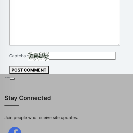
Captcha :
POST COMMENT
---
Stay Connected
Join people who receive site updates.