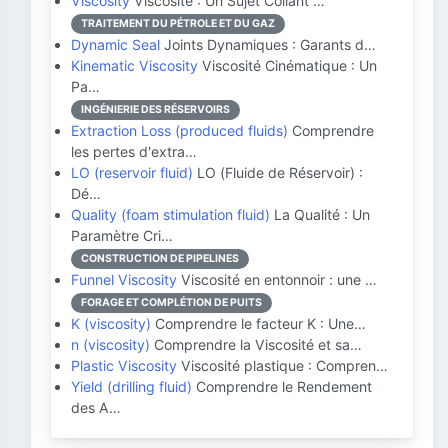
Viscosity
Viscosité : Un Sujet Collant …
TRAITEMENT DU PÉTROLE ET DU GAZ
Dynamic Seal
Joints Dynamiques : Garants d…
Kinematic Viscosity
Viscosité Cinématique : Un
Pa…
INGÉNIERIE DES RÉSERVOIRS
Extraction Loss (produced fluids)
Comprendre
les pertes d'extra…
LO (reservoir fluid)
LO (Fluide de Réservoir) :
Dé…
Quality (foam stimulation fluid)
La Qualité : Un
Paramètre Cri…
CONSTRUCTION DE PIPELINES
Funnel Viscosity
Viscosité en entonnoir : une …
FORAGE ET COMPLÉTION DE PUITS
K (viscosity)
Comprendre le facteur K : Une…
n (viscosity)
Comprendre la Viscosité et sa…
Plastic Viscosity
Viscosité plastique : Compren…
Yield (drilling fluid)
Comprendre le Rendement
des A…