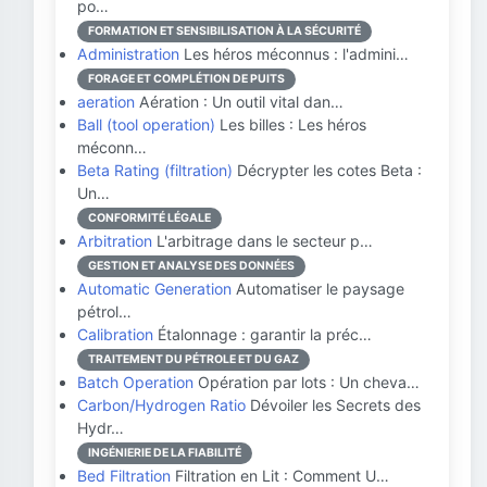
po…
FORMATION ET SENSIBILISATION À LA SÉCURITÉ
Administration
Les héros méconnus : l'admini…
FORAGE ET COMPLÉTION DE PUITS
aeration
Aération : Un outil vital dan…
Ball (tool operation)
Les billes : Les héros
méconn…
Beta Rating (filtration)
Décrypter les cotes Beta :
Un…
CONFORMITÉ LÉGALE
Arbitration
L'arbitrage dans le secteur p…
GESTION ET ANALYSE DES DONNÉES
Automatic Generation
Automatiser le paysage
pétrol…
Calibration
Étalonnage : garantir la préc…
TRAITEMENT DU PÉTROLE ET DU GAZ
Batch Operation
Opération par lots : Un cheva…
Carbon/Hydrogen Ratio
Dévoiler les Secrets des
Hydr…
INGÉNIERIE DE LA FIABILITÉ
Bed Filtration
Filtration en Lit : Comment U…