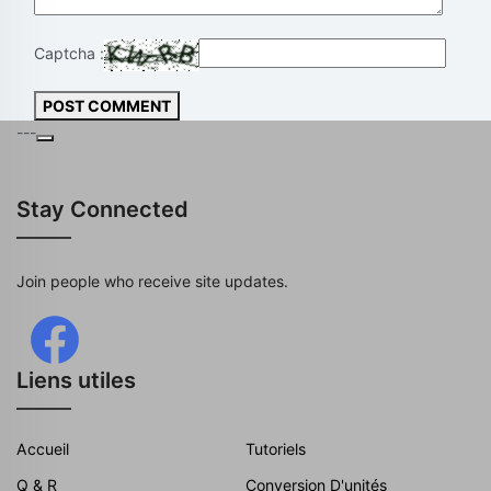
Captcha :
POST COMMENT
---
Stay Connected
Join people who receive site updates.
Liens utiles
Accueil
Tutoriels
Q & R
Conversion D'unités