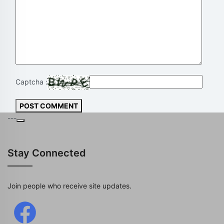
Captcha :
POST COMMENT
---
Stay Connected
Join people who receive site updates.