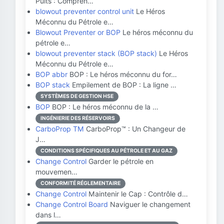
Puits : Compren…
blowout preventer control unit
Le Héros
Méconnu du Pétrole e…
Blowout Preventer or BOP
Le héros méconnu du
pétrole e…
blowout preventer stack (BOP stack)
Le Héros
Méconnu du Pétrole e…
BOP abbr
BOP : Le héros méconnu du for…
BOP stack
Empilement de BOP : La ligne …
SYSTÈMES DE GESTION HSE
BOP
BOP : Le héros méconnu de la …
INGÉNIERIE DES RÉSERVOIRS
CarboProp TM
CarboProp™ : Un Changeur de
J…
CONDITIONS SPÉCIFIQUES AU PÉTROLE ET AU GAZ
Change Control
Garder le pétrole en
mouvemen…
CONFORMITÉ RÉGLEMENTAIRE
Change Control
Maintenir le Cap : Contrôle d…
Change Control Board
Naviguer le changement
dans l…