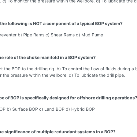
 c) To monitor the pressure within the wellbore. d) To lubricate the dr
 the following is NOT a component of a typical BOP system?
Preventer b) Pipe Rams c) Shear Rams d) Mud Pump
the role of the choke manifold in a BOP system?
 the BOP to the drilling rig. b) To control the flow of fluids during a
 the pressure within the wellbore. d) To lubricate the drill pipe.
e of BOP is specifically designed for offshore drilling operations
OP b) Surface BOP c) Land BOP d) Hybrid BOP
the significance of multiple redundant systems in a BOP?