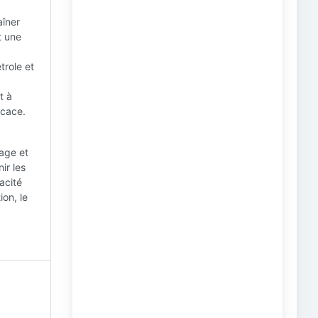
aîner
t une
trole et
t à
icace.
rage et
ir les
acité
ion, le