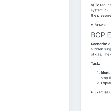
a) To reduce
system. c) T
the pressure
Answer
BOP E
Scenario:
A 
sudden surge
of gas. The 
Task:
Identi
stop t
Expla
Exercise 