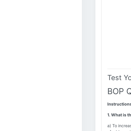
Test Y
BOP Q
Instruction
1. What is 
a) To increa