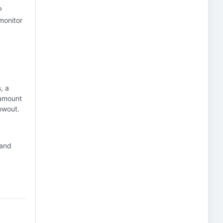
P
monitor
, a
 amount
owout.
 and