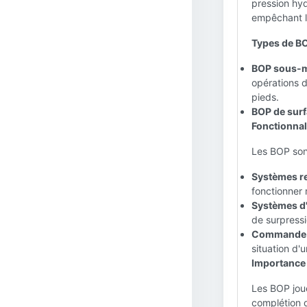
pression hydr
empêchant le
Types de BO
BOP sous-m
opérations d
pieds.
BOP de surf
Fonctionnali
Les BOP sont
Systèmes re
fonctionner
Systèmes d'
de surpress
Commande m
situation d'
Importance 
Les BOP joue
complétion d