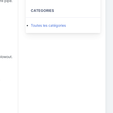
ill pipe.
CATEGORIES
Toutes les catégories
 blowout.
?