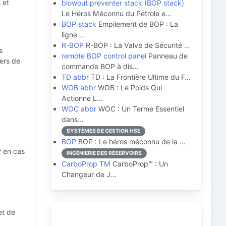
 et
blowout preventer stack (BOP stack)
Le Héros Méconnu du Pétrole e…
BOP stack
Empilement de BOP : La
ligne …
R-BOP
R-BOP : La Valve de Sécurité …
s
remote BOP control panel
Panneau de
iers de
commande BOP à dis…
TD abbr
TD : La Frontière Ultime du F…
WOB abbr
WOB : Le Poids Qui
Actionne L…
WOC abbr
WOC : Un Terme Essentiel
dans…
SYSTÈMES DE GESTION HSE
BOP
BOP : Le héros méconnu de la …
 en cas
INGÉNIERIE DES RÉSERVOIRS
CarboProp TM
CarboProp™ : Un
Changeur de J…
et de