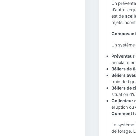
Un prévente
d'autres équ
est de
scell
rejets incon
Composants
Un système 
Préventeur 
annulaire ent
Béliers de ti
Béliers aveu
train de tig
Béliers de c
situation d'u
Collecteur 
éruption ou 
Comment fo
Le système B
de forage. L