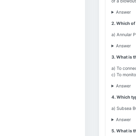
of a blowout.
Answer
2. Which of
a) Annular 
Answer
3. What is 
a) To connect
c) To monitor
Answer
4. Which typ
a) Subsea B
Answer
5. What is 