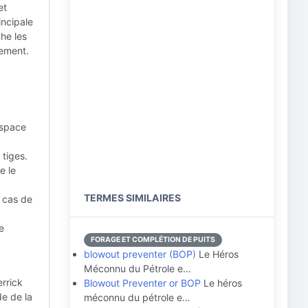
et
incipale
he les
nement.
espace
 tiges.
e le
TERMES SIMILAIRES
n cas de
e
FORAGE ET COMPLÉTION DE PUITS
blowout preventer (BOP)
Le Héros
Méconnu du Pétrole e…
rrick
Blowout Preventer or BOP
Le héros
de de la
méconnu du pétrole e…