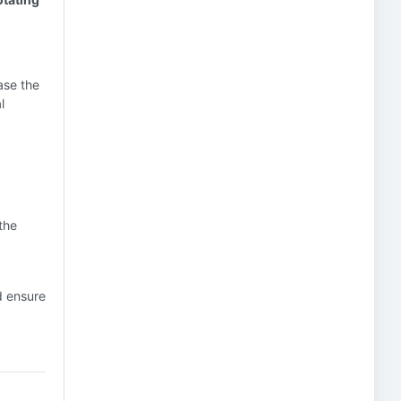
ase the
l
 the
d ensure