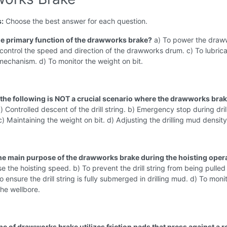
s:
Choose the best answer for each question.
the primary function of the drawworks brake?
a) To power the draw
control the speed and direction of the drawworks drum. c) To lubrica
echanism. d) To monitor the weight on bit.
 the following is NOT a crucial scenario where the drawworks brak
) Controlled descent of the drill string. b) Emergency stop during dril
c) Maintaining the weight on bit. d) Adjusting the drilling mud density
the main purpose of the drawworks brake during the hoisting oper
se the hoisting speed. b) To prevent the drill string from being pulled
o ensure the drill string is fully submerged in drilling mud. d) To moni
the wellbore.
e of drawworks brake utilizes friction pads that press against a r