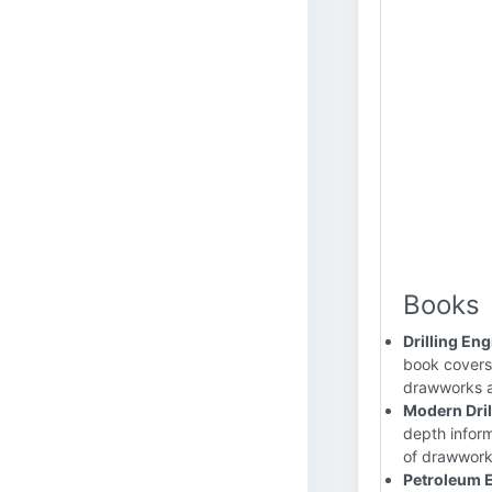
Books
Drilling E
book covers 
drawworks a
Modern Dril
depth inform
of drawwork
Petroleum E