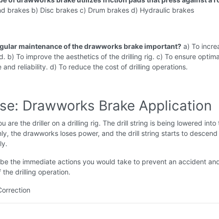
d brakes b) Disc brakes c) Drum brakes d) Hydraulic brakes
egular maintenance of the drawworks brake important?
a) To incre
d. b) To improve the aesthetics of the drilling rig. c) To ensure optima
and reliability. d) To reduce the cost of drilling operations.
ise: Drawworks Brake Application
u are the driller on a drilling rig. The drill string is being lowered into
ly, the drawworks loses power, and the drill string starts to descend
ly.
be the immediate actions you would take to prevent an accident an
 the drilling operation.
Correction