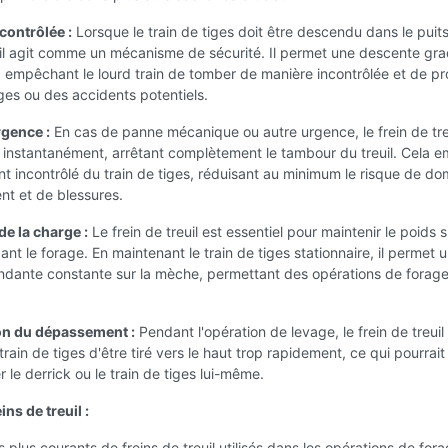
contrôlée :
Lorsque le train de tiges doit être descendu dans le puits
uil agit comme un mécanisme de sécurité. Il permet une descente gra
, empêchant le lourd train de tomber de manière incontrôlée et de p
s ou des accidents potentiels.
rgence :
En cas de panne mécanique ou autre urgence, le frein de tre
 instantanément, arrêtant complètement le tambour du treuil. Cela 
t incontrôlé du train de tiges, réduisant au minimum le risque de 
nt et de blessures.
de la charge :
Le frein de treuil est essentiel pour maintenir le poids s
t le forage. En maintenant le train de tiges stationnaire, il permet 
ndante constante sur la mèche, permettant des opérations de forag
on du dépassement :
Pendant l'opération de levage, le frein de treuil
rain de tiges d'être tiré vers le haut trop rapidement, ce qui pourrait
e derrick ou le train de tiges lui-même.
ins de treuil :
s plus courants de freins de treuil utilisés dans les opérations de for