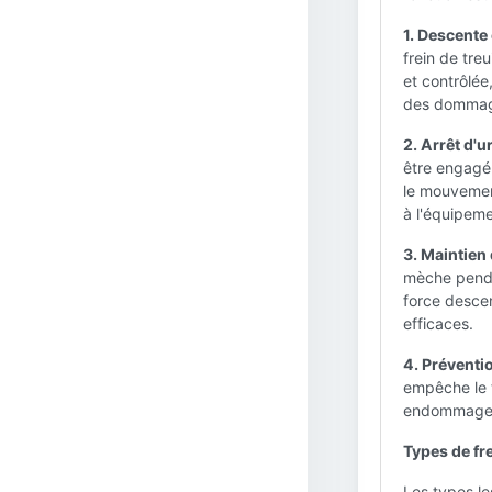
1. Descente 
frein de tre
et contrôlée
des dommage
2. Arrêt d'u
être engagé
le mouvemen
à l'équipeme
3. Maintien 
mèche pendan
force desce
efficaces.
4. Préventi
empêche le t
endommager l
Types de fre
Les types le