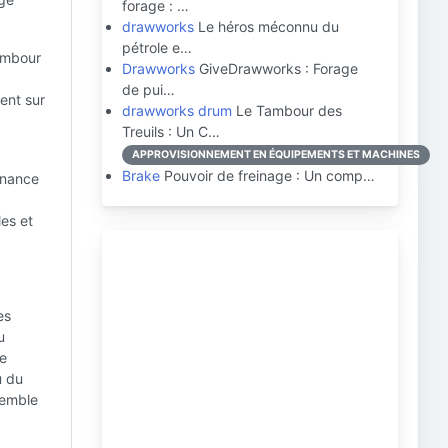
forage : …
drawworks
Le héros méconnu du
pétrole e…
tambour
Drawworks
GiveDrawworks : Forage
de pui…
ient sur
drawworks drum
Le Tambour des
Treuils : Un C…
APPROVISIONNEMENT EN ÉQUIPEMENTS ET MACHINES
Brake
Pouvoir de freinage : Un comp…
enance
es et
es
u
de
u du
semble