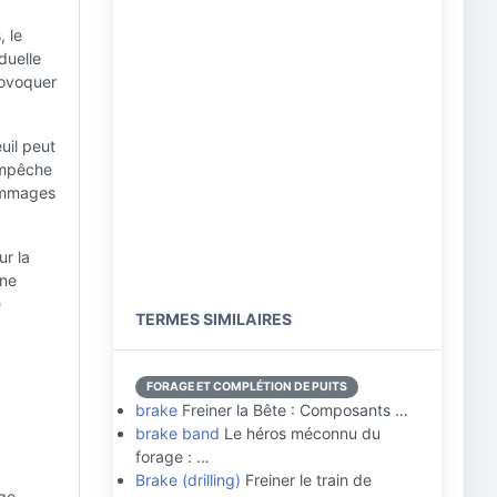
, le
duelle
rovoquer
uil peut
empêche
dommages
ur la
une
e
TERMES SIMILAIRES
FORAGE ET COMPLÉTION DE PUITS
brake
Freiner la Bête : Composants …
brake band
Le héros méconnu du
forage : …
Brake (drilling)
Freiner le train de
age