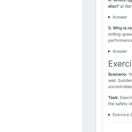
disc?
a) Ban
Answer
5. Why is r
drilling spee
performance 
Answer
Exerc
Scenario:
Yo
well. Sudden
uncontrollab
Task:
Descri
the safety of
Exercice 