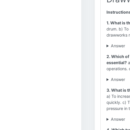
Instruction
1. What is 
drum. b) To 
drawworks m
Answer
2. Which of
essential?
a
operations. 
Answer
3. What is 
a) To increa
quickly. c) T
pressure in 
Answer
4. Which typ