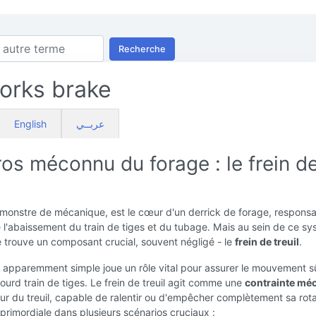
Recherche
orks brake
English
عربــي
os méconnu du forage : le frein d
n monstre de mécanique, est le cœur d'un derrick de forage, respons
 l'abaissement du train de tiges et du tubage. Mais au sein de ce s
 trouve un composant crucial, souvent négligé - le
frein de treuil
.
f apparemment simple joue un rôle vital pour assurer le mouvement s
lourd train de tiges. Le frein de treuil agit comme une
contrainte mé
ur du treuil, capable de ralentir ou d'empêcher complètement sa rota
 primordiale dans plusieurs scénarios cruciaux :