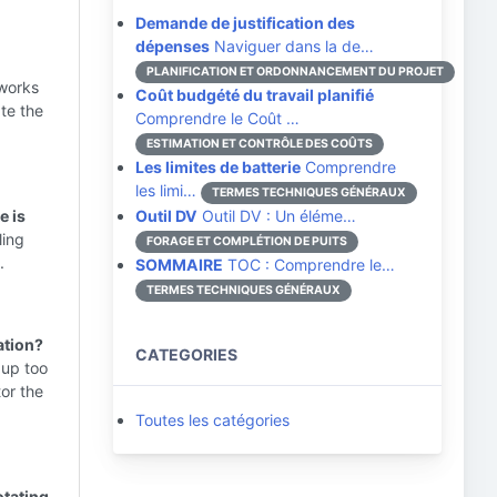
Demande de justification des
dépenses
Naviguer dans la de…
PLANIFICATION ET ORDONNANCEMENT DU PROJET
works
Coût budgété du travail planifié
te the
Comprendre le Coût …
ESTIMATION ET CONTRÔLE DES COÛTS
Les limites de batterie
Comprendre
les limi…
TERMES TECHNIQUES GÉNÉRAUX
e is
Outil DV
Outil DV : Un éléme…
ling
FORAGE ET COMPLÉTION DE PUITS
.
SOMMAIRE
TOC : Comprendre le…
TERMES TECHNIQUES GÉNÉRAUX
ation?
CATEGORIES
 up too
tor the
Toutes les catégories
otating