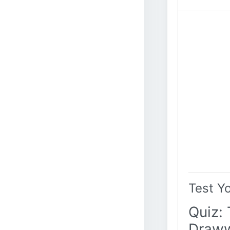
Test Y
Quiz: 
Draww