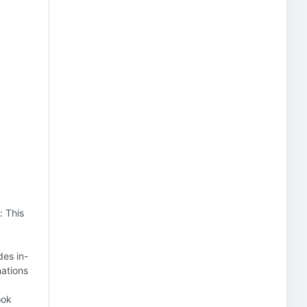
 This
des in-
nations
ook