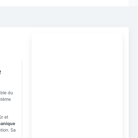
e
able du
ystème
ûr et
canique
tion. Sa