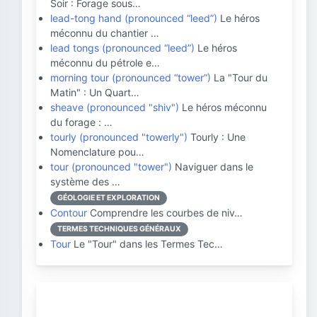
Soir : Forage sous…
lead-tong hand (pronounced “leed”)
Le héros
méconnu du chantier …
lead tongs (pronounced “leed”)
Le héros
méconnu du pétrole e…
morning tour (pronounced “tower”)
La "Tour du
Matin" : Un Quart…
sheave (pronounced "shiv")
Le héros méconnu
du forage : …
tourly (pronounced "towerly")
Tourly : Une
Nomenclature pou…
tour (pronounced "tower")
Naviguer dans le
système des …
GÉOLOGIE ET EXPLORATION
Contour
Comprendre les courbes de niv…
TERMES TECHNIQUES GÉNÉRAUX
Tour
Le "Tour" dans les Termes Tec…