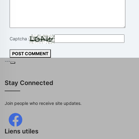
Captcha :
POST COMMENT
---
Stay Connected
Join people who receive site updates.
Liens utiles