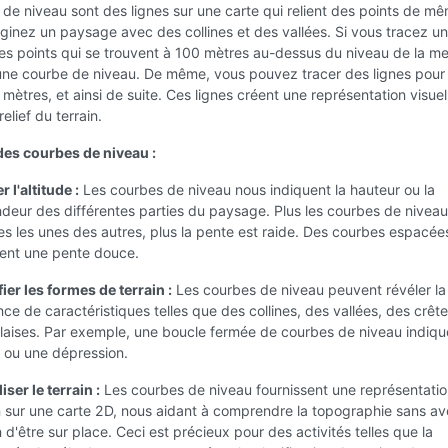
de niveau sont des lignes sur une carte qui relient des points de m
aginez un paysage avec des collines et des vallées. Si vous tracez un
 les points qui se trouvent à 100 mètres au-dessus du niveau de la me
t une courbe de niveau. De même, vous pouvez tracer des lignes pou
mètres, et ainsi de suite. Ces lignes créent une représentation visuel
elief du terrain.
des courbes de niveau :
r l'altitude :
Les courbes de niveau nous indiquent la hauteur ou la
deur des différentes parties du paysage. Plus les courbes de niveau
s les unes des autres, plus la pente est raide. Des courbes espacée
uent une pente douce.
fier les formes de terrain :
Les courbes de niveau peuvent révéler la
ce de caractéristiques telles que des collines, des vallées, des crête
laises. Par exemple, une boucle fermée de courbes de niveau indiq
e ou une dépression.
iser le terrain :
Les courbes de niveau fournissent une représentati
n sur une carte 2D, nous aidant à comprendre la topographie sans av
 d'être sur place. Ceci est précieux pour des activités telles que la