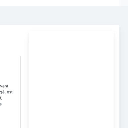
uvent
gé, est
d,
e