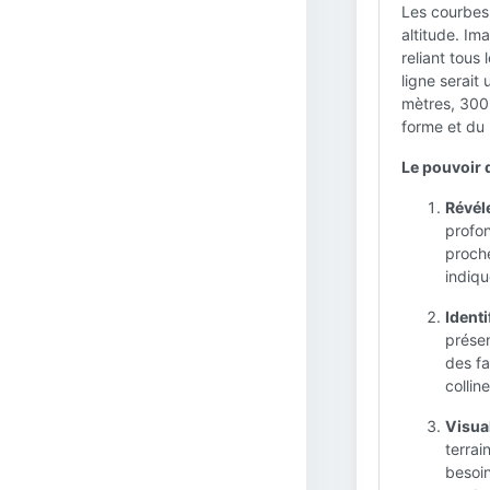
Les courbes 
altitude. Im
reliant tous
ligne serai
mètres, 300 
forme et du r
Le pouvoir 
Révéle
profon
proche
indiq
Identi
présen
des fa
collin
Visual
terrai
besoin