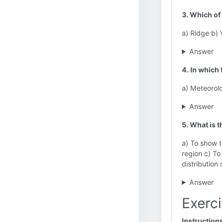
3. Which of 
a) Ridge b) V
Answer
4. In which
a) Meteorol
Answer
5. What is 
a) To show t
region c) To
distribution
Answer
Exerci
Instruction