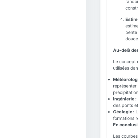
randon
constr
Estime
estime
pente 
douce
Au-delà des
Le concept d
utilisées da
Météorologi
représenter
précipitatio
Ingénierie :
des ponts et
Géologie :
L
formations r
En conclusi
Les courbes 