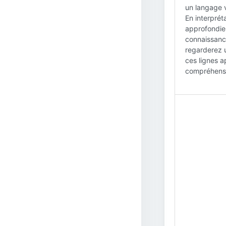
un langage v
En interpré
approfondie
connaissance
regarderez 
ces lignes a
compréhensi