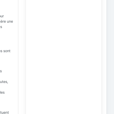
our
gère une
us
es sont
es
utes,
les
ituent