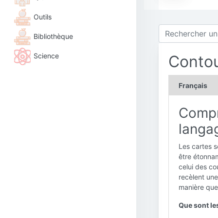
Outils
Bibliothèque
Science
Conto
Français
Compr
langa
Les cartes s
être étonnam
celui des c
recèlent une
manière que
Que sont le