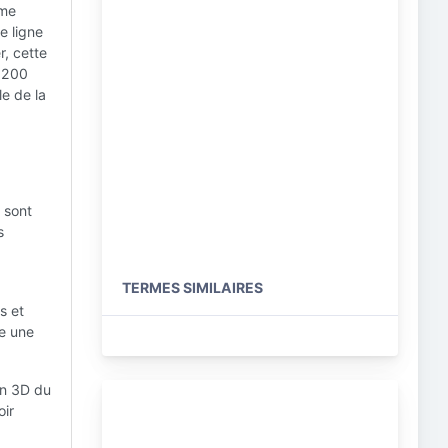
ême
e ligne
r, cette
r 200
le de la
 sont
s
TERMES SIMILAIRES
s et
ue une
on 3D du
oir