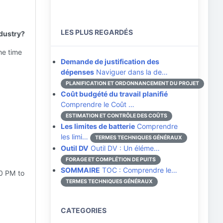
LES PLUS REGARDÉS
ndustry?
The time
Demande de justification des
dépenses
Naviguer dans la de…
PLANIFICATION ET ORDONNANCEMENT DU PROJET
Coût budgété du travail planifié
Comprendre le Coût …
ESTIMATION ET CONTRÔLE DES COÛTS
Les limites de batterie
Comprendre
les limi…
TERMES TECHNIQUES GÉNÉRAUX
Outil DV
Outil DV : Un éléme…
FORAGE ET COMPLÉTION DE PUITS
SOMMAIRE
TOC : Comprendre le…
0 PM to
TERMES TECHNIQUES GÉNÉRAUX
CATEGORIES