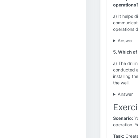
operations
a) It helps d
communicatio
operations d
Answer
5. Which of
a) The drill
conducted a 
installing t
the well.
Answer
Exerc
Scenario:
Yo
operation. Y
Task:
Create