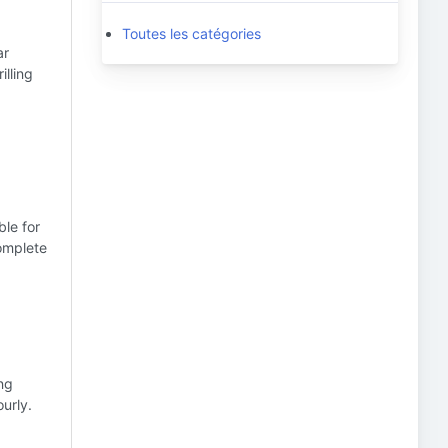
Toutes les catégories
ar
illing
ble for
complete
ing
urly.