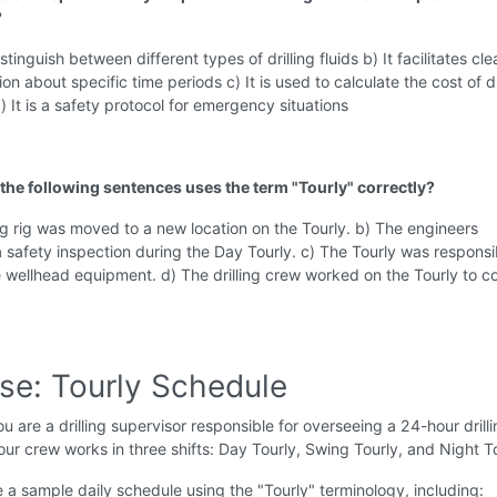
?
istinguish between different types of drilling fluids b) It facilitates cle
n about specific time periods c) It is used to calculate the cost of dr
) It is a safety protocol for emergency situations
 the following sentences uses the term "Tourly" correctly?
ing rig was moved to a new location on the Tourly. b) The engineers
safety inspection during the Day Tourly. c) The Tourly was responsi
he wellhead equipment. d) The drilling crew worked on the Tourly to 
ise: Tourly Schedule
u are a drilling supervisor responsible for overseeing a 24-hour drill
our crew works in three shifts: Day Tourly, Swing Tourly, and Night To
 a sample daily schedule using the "Tourly" terminology, including: