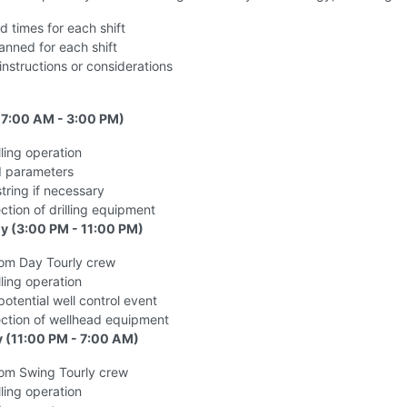
d times for each shift
anned for each shift
instructions or considerations
(7:00 AM - 3:00 PM)
lling operation
 parameters
tring if necessary
ction of drilling equipment
y (3:00 PM - 11:00 PM)
om Day Tourly crew
lling operation
potential well control event
ection of wellhead equipment
y (11:00 PM - 7:00 AM)
om Swing Tourly crew
lling operation