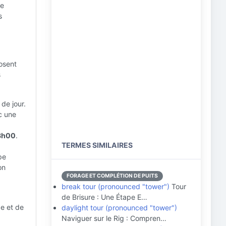
ne
s
osent
s
 de jour.
c une
3h00
.
TERMES SIMILAIRES
pe
on
FORAGE ET COMPLÉTION DE PUITS
break tour (pronounced "tower")
Tour
de Brisure : Une Étape E…
ge et de
daylight tour (pronounced "tower")
Naviguer sur le Rig : Compren…