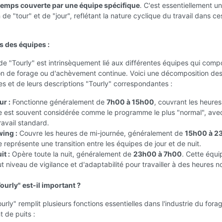
temps couverte par une équipe spécifique
. C'est essentiellement u
de "tour" et de "jour", reflétant la nature cyclique du travail dans ce
s des équipes :
e "Tourly" est intrinsèquement lié aux différentes équipes qui comp
on de forage ou d'achèvement continue. Voici une décomposition de
s et de leurs descriptions "Tourly" correspondantes :
ur :
Fonctionne généralement de
7h00 à 15h00
, couvrant les heures
e est souvent considérée comme le programme le plus "normal", ave
ravail standard.
wing :
Couvre les heures de mi-journée, généralement de
15h00 à 2
 représente une transition entre les équipes de jour et de nuit.
it :
Opère toute la nuit, généralement de
23h00 à 7h00
. Cette équi
t niveau de vigilance et d'adaptabilité pour travailler à des heures n
ourly" est-il important ?
urly" remplit plusieurs fonctions essentielles dans l'industrie du fora
 de puits :