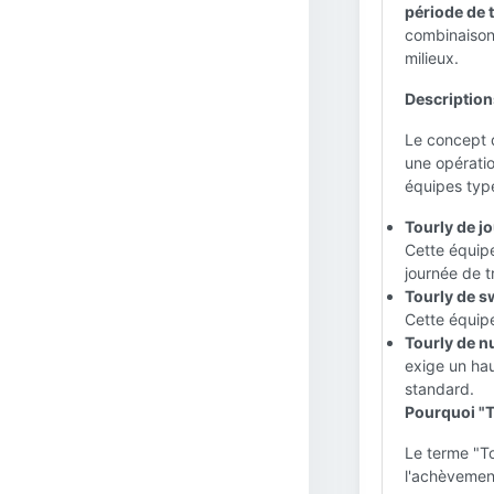
période de 
combinaison 
milieux.
Description
Le concept d
une opérati
équipes type
Tourly de jo
Cette équip
journée de t
Tourly de s
Cette équipe
Tourly de nu
exige un hau
standard.
Pourquoi "T
Le terme "To
l'achèvement