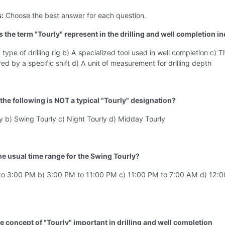
s:
Choose the best answer for each question.
 the term "Tourly" represent in the drilling and well completion i
 type of drilling rig b) A specialized tool used in well completion c) 
ed by a specific shift d) A unit of measurement for drilling depth
the following is NOT a typical "Tourly" designation?
y b) Swing Tourly c) Night Tourly d) Midday Tourly
the usual time range for the Swing Tourly?
to 3:00 PM b) 3:00 PM to 11:00 PM c) 11:00 PM to 7:00 AM d) 12:0
e concept of "Tourly" important in drilling and well completion