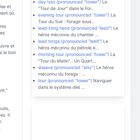
day tour (pronounced "tower")
Le
ise et
"Tour de Jour" dans le For…
ment où
evening tour (pronounced "tower")
La
Tour du Soir : Forage sous…
res
lead-tong hand (pronounced “leed”)
Le
les
héros méconnu du chantier …
lead tongs (pronounced “leed”)
Le
uivre et
héros méconnu du pétrole e…
si le bon
morning tour (pronounced “tower”)
La
"Tour du Matin" : Un Quart…
sheave (pronounced "shiv")
Le héros
méconnu du forage : …
tour (pronounced "tower")
Naviguer
dans le système des …
nt."
uits,
s. Il
r
.