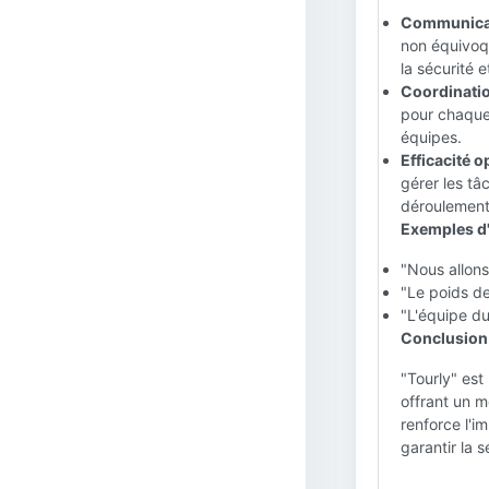
Communicati
non équivoq
la sécurité e
Coordinatio
pour chaque 
équipes.
Efficacité o
gérer les tâ
déroulement
Exemples d'u
"Nous allons
"Le poids de
"L'équipe du
Conclusion 
"Tourly" est
offrant un m
renforce l'i
garantir la 