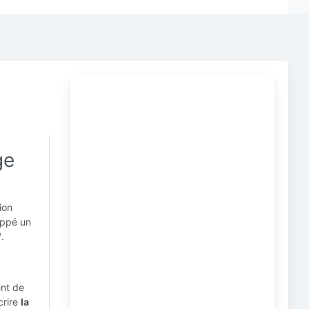
ge
ion
loppé un
"
.
ent de
crire
la