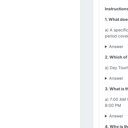
Instruction
1. What does
a) A specific
period cover
Answer
2. Which of 
a) Day Tourl
Answer
3. What is 
a) 7:00 AM 
8:00 PM
Answer
4. Why is th